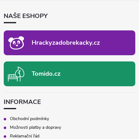
Á
P
NAŠE ESHOPY
A
T
Í
Hrackyzadobrekacky.cz
Tomido.cz
INFORMACE
Obchodní podmínky
Možnosti platby a dopravy
Reklamační řád