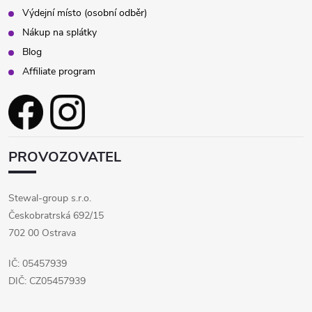
Výdejní místo (osobní odběr)
Nákup na splátky
Blog
Affiliate program
PROVOZOVATEL
Stewal-group s.r.o.
Českobratrská 692/15
702 00 Ostrava
IČ: 05457939
DIČ: CZ05457939