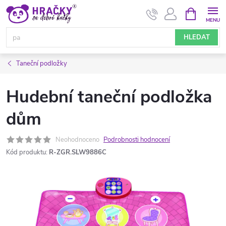
Přejít
NÁKUPNÍ
KOŠÍK
na
obsah
HLEDAT
Taneční podložky
Hudební taneční podložka
dům
Neohodnoceno
Podrobnosti hodnocení
Kód produktu:
R-ZGR.SLW9886C