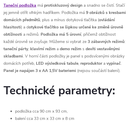
Taneční podložka
má
protiskluzový design
a snadno se čistí. Stačí
jej jemně otřít vlhkým hadříkem. Podložka má
9 obrázků s kresbami
domácích předmětů
, plus a mínus dotyková tlačítka (
ovládání
hlasitosti
) a d
otykové tlačítko se šipkou určené ke změně úrovně
obtížnosti
a režimů.
Podložka má 5 úrovní
, přičemž obtížnost
každé úrovně se zvyšuje. Můžeme si vybrat ze
3 zábavných režimů
:
taneční
párty
,
klavírní
režim
a
demo
režim
s
devíti
vestavěnými
skladbami
. V horní části podložky je panel s podsvícenými obrázky
domácích potřeb,
LED výsledková tabule
,
reproduktor
a
vypínač
.
Panel je napájen 3 x AA 1,5V bateriemi
(nejsou součástí balení).
Technické parametry:
podložka cca 90 cm x 93 cm,
balení cca 33 cm x 33 cm x 8 cm