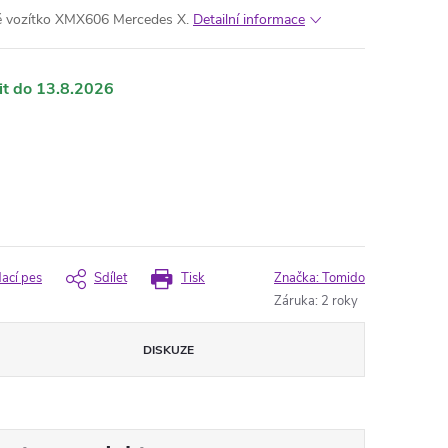
cké vozítko XMX606 Mercedes X.
Detailní informace
13.8.2026
dací pes
Sdílet
Tisk
Značka:
Tomido
Záruka
:
2 roky
DISKUZE