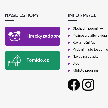
P
A
T
NAŠE ESHOPY
INFORMACE
Í
Obchodní podmínky
Hrackyzadobrekacky.cz
Možnosti platby a dopr
Reklamační řád
Výdejní místo (osobní o
Nákup na splátky
Tomido.cz
Blog
Affiliate program