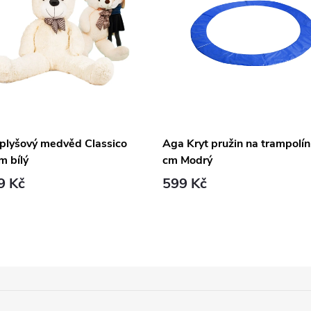
 plyšový medvěd Classico
Aga Kryt pružin na trampolí
m bílý
cm Modrý
9 Kč
599 Kč