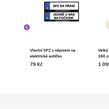
é křeslo
Vlastní SPZ s nápisem na
Velký
elektrické autíčko
160 c
79 Kč
1 09
Z
Á