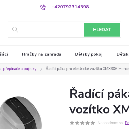
+420792314398
HLEDAT
šáci
Hračky na zahradu
Dětský pokoj
Dětsk
a, přepínače a pojistky
Řadící páka pro elektrické vozítko XMX606 Merc
Řadící pák
vozítko X
Neohodnoceno
Po