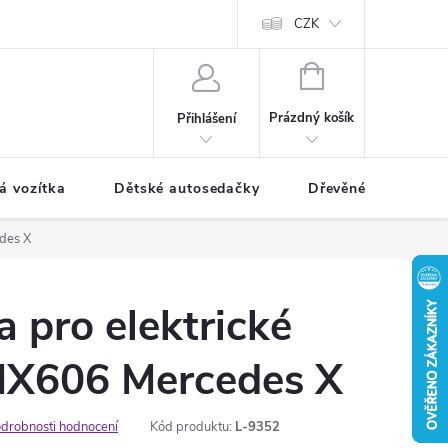
CZK
NÁKUPNÍ
KOŠÍK
Prázdný košík
Přihlášení
á vozítka
Dětské autosedačky
Dřevěné hračky
edes X
a pro elektrické
MX606 Mercedes X
drobnosti hodnocení
Kód produktu:
L-9352