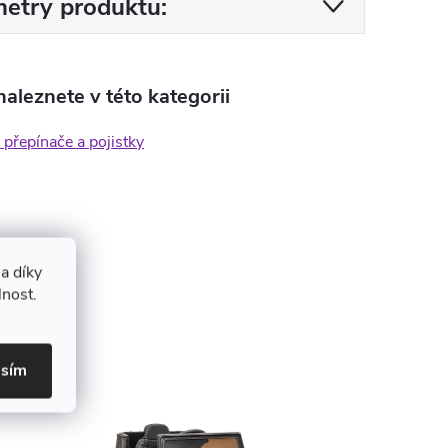
etry produktu:
aleznete v této kategorii
, přepínače a pojistky
a díky
lnost.
asím