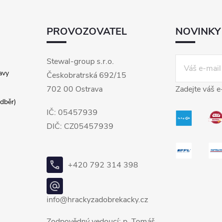
PROVOZOVATEL
NOVINKY
Stewal-group s.r.o.
avy
Českobratrská 692/15
702 00 Ostrava
Zadejte váš e
dběr)
IČ: 05457939
DIČ: CZ05457939
+420 792 314 398
info@hrackyzadobrekacky.cz
Zodpovědný vedoucí: p. Tomáš