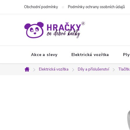
Přejít
Obchodní podmínky
Podmínky ochrany osobních údajů
na
obsah
Akce a slevy
Elektrická vozítka
Ply
Elektrická vozítka
Díly a příslušenství
Tlačítk
Domů