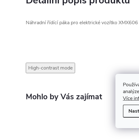
Detailní popis produktu
Náhradní řídící páka pro elektrické vozítko XMX606
High-contrast mode
Použív
analýze
Více in
Nast