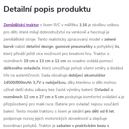
Detailní popis produktu
Zemědělský traktor
s lisem R/C v měřítku
1:16
je skvělou volbou
pro děti, které milují dobrodružství na venkově a fascinují je
zemědělské stroje. Tento realisticky zpracovaný model v
zelené
barvě
nabízí
detailní
design
,
gumové
pneumatiky
a pohyblivý
lis
,
který přináší ještě více možností pro kreativní hru. Traktor o
rozměrech
19 cm x 13 cm x 12 cm
se snadno ovládá pomocí
dálkového
ovladače
, který umožňuje pohyb všemi směry a dodává
hře na autentičnosti. Sada obsahuje
dobíjecí akumulátor
14500/800mAh 3,7V s nabíječkou
, díky kterému si děti mohou
užívat delší dobu zábavy bez časté výměny baterií.
Ovladač o
rozměrech 12 cm x 27 cm x 5 cm
poskytuje komfortní ovládání a je
přizpůsobený pro malé ruce. Baterie pro ovladač nejsou součástí
balení. Tento model traktoru s lisem je ideální
pro děti od 6 let
,
podporuje rozvoj jejich motorických dovedností a zlepšuje
koordinaci pohybů. Traktor je
zabalen v praktickém boxu
s