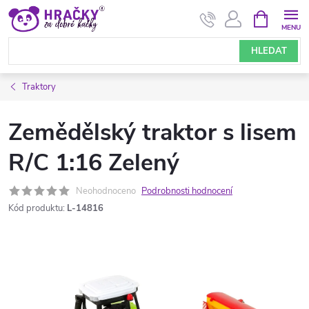
Přejít
NÁKUPNÍ
KOŠÍK
na
obsah
HLEDAT
Traktory
Zemědělský traktor s lisem
R/C 1:16 Zelený
Neohodnoceno
Podrobnosti hodnocení
Kód produktu:
L-14816