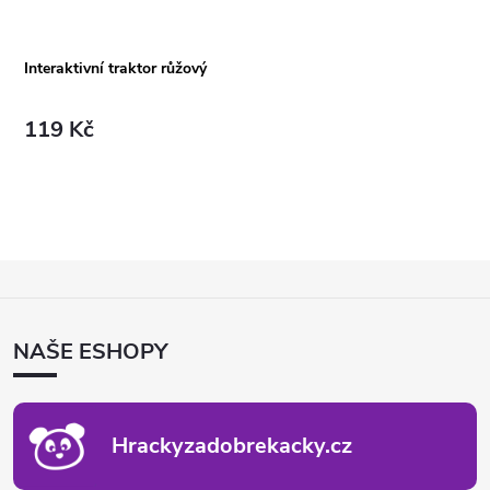
Interaktivní traktor růžový
119 Kč
Z
Á
P
NAŠE ESHOPY
A
T
Í
Hrackyzadobrekacky.cz