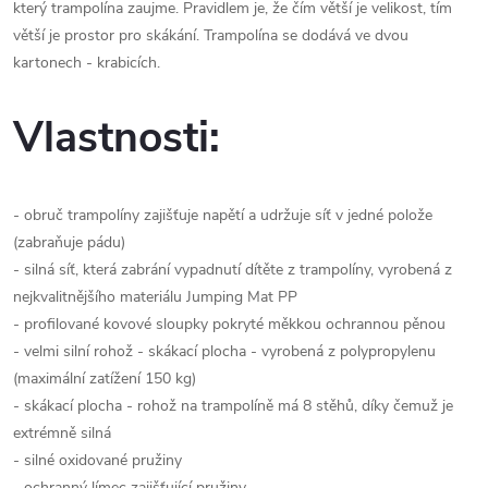
který trampolína zaujme. Pravidlem je, že čím větší je velikost, tím
větší je prostor pro skákání. Trampolína se dodává ve dvou
kartonech - krabicích.
Vlastnosti:
- obruč trampolíny zajišťuje napětí a udržuje síť v jedné polože
(zabraňuje pádu)
- silná síť, která zabrání vypadnutí dítěte z trampolíny, vyrobená z
nejkvalitnějšího materiálu Jumping Mat PP
- profilované kovové sloupky pokryté měkkou ochrannou pěnou
- velmi silní rohož - skákací plocha - vyrobená z polypropylenu
(maximální zatížení 150 kg)
- skákací plocha - rohož na trampolíně má 8 stěhů, díky čemuž je
extrémně silná
- silné oxidované pružiny
- ochranný límec zajišťující pružiny