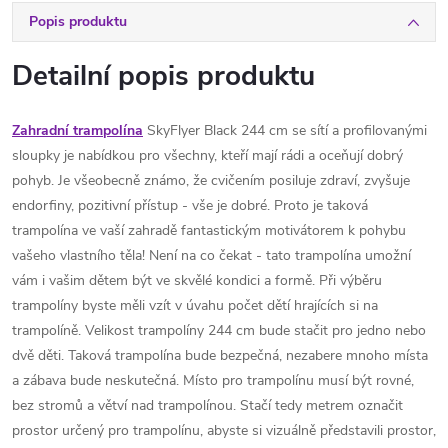
Popis produktu
Detailní popis produktu
Zahradní trampolína
SkyFlyer Black 244 cm se sítí a profilovanými
sloupky je nabídkou pro všechny, kteří mají rádi a oceňují dobrý
pohyb. Je všeobecně známo, že cvičením posiluje zdraví, zvyšuje
endorfiny, pozitivní přístup - vše je dobré. Proto je taková
trampolína ve vaší zahradě fantastickým motivátorem k pohybu
vašeho vlastního těla! Není na co čekat - tato trampolína umožní
vám i vašim dětem být ve skvělé kondici a formě. Při výběru
trampolíny byste měli vzít v úvahu počet dětí hrajících si na
trampolíně. Velikost trampolíny 244 cm bude stačit pro jedno nebo
dvě děti. Taková trampolína bude bezpečná, nezabere mnoho místa
a zábava bude neskutečná. Místo pro trampolínu musí být rovné,
bez stromů a větví nad trampolínou. Stačí tedy metrem označit
prostor určený pro trampolínu, abyste si vizuálně představili prostor,