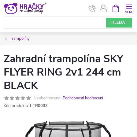
Přejít
NÁKUPNÍ
KOŠÍK
na
obsah
HLEDAT
Trampolíny
Zahradní trampolína SKY
FLYER RING 2v1 244 cm
BLACK
Neohodnoceno
Podrobnosti hodnocení
Kód produktu:
J-TR0033