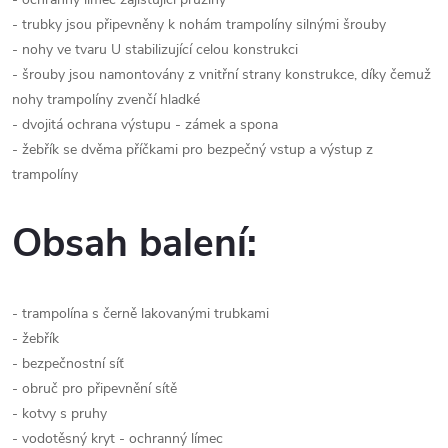
- trubky jsou připevněny k nohám trampolíny silnými šrouby
- nohy ve tvaru U stabilizující celou konstrukci
- šrouby jsou namontovány z vnitřní strany konstrukce, díky čemuž
nohy trampolíny zvenčí hladké
- dvojitá ochrana výstupu - zámek a spona
- žebřík se dvěma příčkami pro bezpečný vstup a výstup z
trampolíny
Obsah balení:
- trampolína s černě lakovanými trubkami
- žebřík
- bezpečnostní síť
- obruč pro připevnění sítě
- kotvy s pruhy
- vodotěsný kryt - ochranný límec