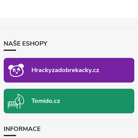
Z
Á
P
NAŠE ESHOPY
A
T
Í
Hrackyzadobrekacky.cz
Tomido.cz
INFORMACE