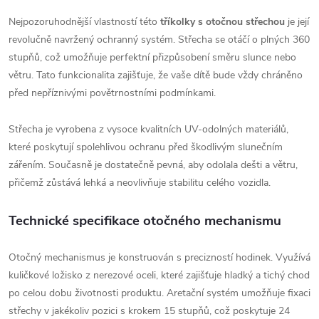
Nejpozoruhodnější vlastností této
tříkolky s otočnou střechou
je její
revolučně navržený ochranný systém. Střecha se otáčí o plných 360
stupňů, což umožňuje perfektní přizpůsobení směru slunce nebo
větru. Tato funkcionalita zajišťuje, že vaše dítě bude vždy chráněno
před nepříznivými povětrnostními podmínkami.
Střecha je vyrobena z vysoce kvalitních UV-odolných materiálů,
které poskytují spolehlivou ochranu před škodlivým slunečním
zářením. Současně je dostatečně pevná, aby odolala dešti a větru,
přičemž zůstává lehká a neovlivňuje stabilitu celého vozidla.
Technické specifikace otočného mechanismu
Otočný mechanismus je konstruován s precizností hodinek. Využívá
kuličkové ložisko z nerezové oceli, které zajišťuje hladký a tichý chod
po celou dobu životnosti produktu. Aretační systém umožňuje fixaci
střechy v jakékoliv pozici s krokem 15 stupňů, což poskytuje 24