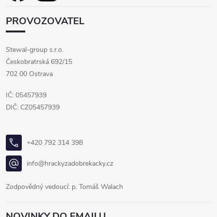
PROVOZOVATEL
Stewal-group s.r.o.
Českobratrská 692/15
702 00 Ostrava
IČ: 05457939
DIČ: CZ05457939
+420 792 314 398
info@hrackyzadobrekacky.cz
Zodpovědný vedoucí: p. Tomáš Walach
NOVINKY DO EMAILU