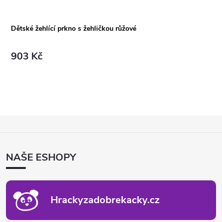
Dětské žehlící prkno s žehličkou růžové
903 Kč
Z
Á
P
NAŠE ESHOPY
A
T
Í
Hrackyzadobrekacky.cz