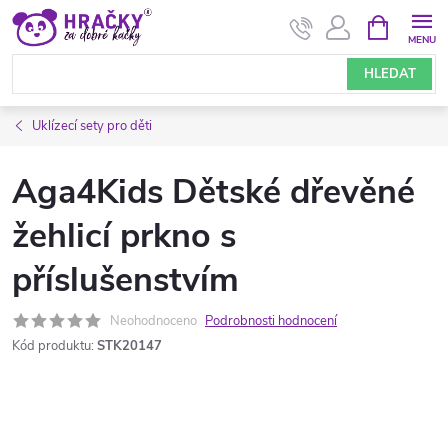
Přejít
NÁKUPNÍ
KOŠÍK
na
obsah
HLEDAT
Uklízecí sety pro děti
Aga4Kids Dětské dřevěné
žehlicí prkno s
příslušenstvím
Neohodnoceno
Podrobnosti hodnocení
Kód produktu:
STK20147