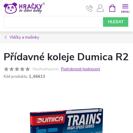
Přejít
NÁKUPNÍ
KOŠÍK
na
obsah
HLEDAT
Vláčky a mašinky
Přídavné koleje Dumica R2
Neohodnoceno
Podrobnosti hodnocení
Kód produktu:
2_66613