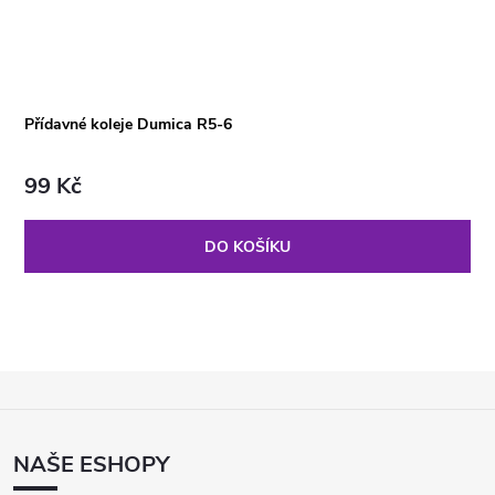
Přídavné koleje Dumica R5-6
99 Kč
DO KOŠÍKU
Z
Á
P
NAŠE ESHOPY
A