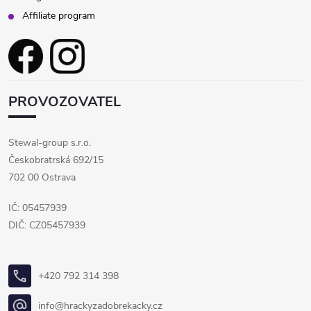
Affiliate program
PROVOZOVATEL
Stewal-group s.r.o.
Českobratrská 692/15
702 00 Ostrava
IČ: 05457939
DIČ: CZ05457939
+420 792 314 398
info@hrackyzadobrekacky.cz