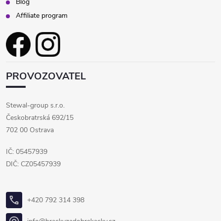
Blog
Affiliate program
PROVOZOVATEL
Stewal-group s.r.o.
Českobratrská 692/15
702 00 Ostrava
IČ: 05457939
DIČ: CZ05457939
+420 792 314 398