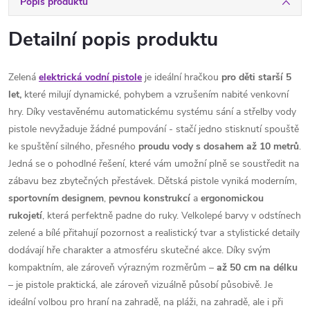
Popis produktu
Detailní popis produktu
Zelená
elektrická vodní pistole
je ideální hračkou
pro děti starší 5
let,
které milují dynamické, pohybem a vzrušením nabité venkovní
hry. Díky vestavěnému automatickému systému sání a střelby vody
pistole nevyžaduje žádné pumpování - stačí jedno stisknutí spouště
ke spuštění silného, ​​přesného
proudu vody s dosahem až 10 metrů
.
Jedná se o pohodlné řešení, které vám umožní plně se soustředit na
zábavu bez zbytečných přestávek. Dětská pistole vyniká moderním,
sportovním
designem
,
pevnou
konstrukcí
a
ergonomickou
rukojetí
, která perfektně padne do ruky. Velkolepé barvy v odstínech
zelené a bílé přitahují pozornost a realistický tvar a stylistické detaily
dodávají hře charakter a atmosféru skutečné akce. Díky svým
kompaktním, ale zároveň výrazným rozměrům –
až 50 cm na délku
– je pistole praktická, ale zároveň vizuálně působí působivě. Je
ideální volbou pro hraní na zahradě, na pláži, na zahradě, ale i při