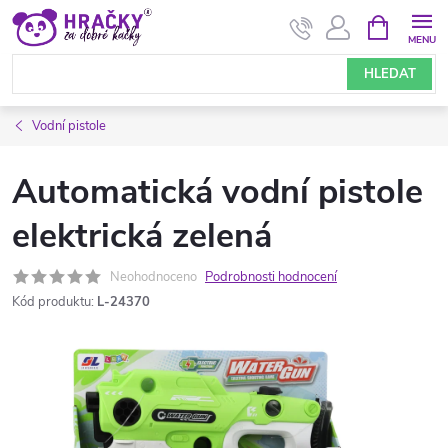
Přejít
NÁKUPNÍ
KOŠÍK
na
obsah
HLEDAT
Vodní pistole
Automatická vodní pistole
elektrická zelená
Neohodnoceno
Podrobnosti hodnocení
Kód produktu:
L-24370