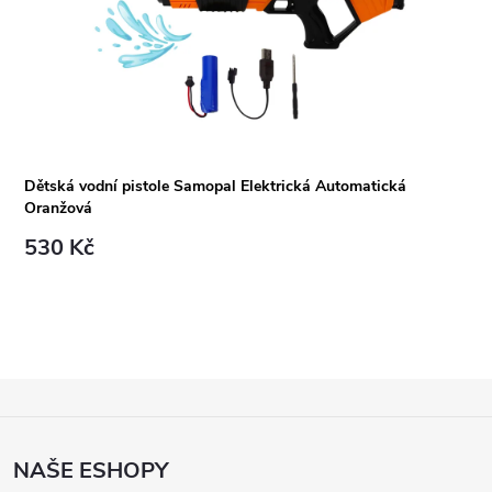
Dětská vodní pistole Samopal Elektrická Automatická
Oranžová
530 Kč
Z
Á
P
NAŠE ESHOPY
A