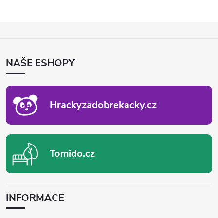
Z
Á
P
NAŠE ESHOPY
A
T
Í
Hrackyzadobrekacky.cz
Tomido.cz
INFORMACE