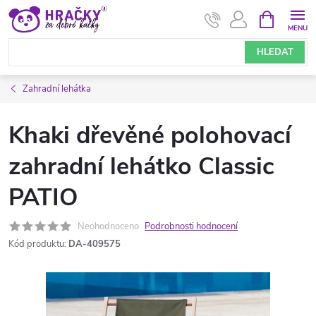
Přejít
NÁKUPNÍ
KOŠÍK
na
obsah
HLEDAT
Zahradní lehátka
Khaki dřevěné polohovací
zahradní lehátko Classic
PATIO
Neohodnoceno
Podrobnosti hodnocení
Kód produktu:
DA-409575