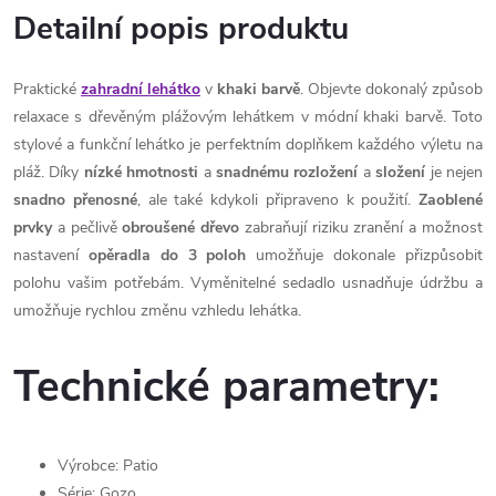
Detailní popis produktu
Praktické
zahradní lehátko
v
khaki
barvě
. Objevte dokonalý způsob
relaxace s dřevěným plážovým lehátkem v módní khaki barvě. Toto
stylové a funkční lehátko je perfektním doplňkem každého výletu na
pláž. Díky
nízké
hmotnosti
a
snadnému
rozložení
a
složení
je nejen
snadno
přenosné
, ale také kdykoli připraveno k použití.
Zaoblené
prvky
a pečlivě
obroušené dřevo
zabraňují riziku zranění a možnost
nastavení
opěradla
do
3 poloh
umožňuje dokonale přizpůsobit
polohu vašim potřebám. Vyměnitelné sedadlo usnadňuje údržbu a
umožňuje rychlou změnu vzhledu lehátka.
Technické parametry:
Výrobce: Patio
Série: Gozo