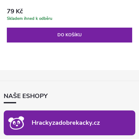
79 Kč
Skladem ihned k odběru
DO KOŠÍKU
Z
Á
P
NAŠE ESHOPY
A
T
Í
Hrackyzadobrekacky.cz