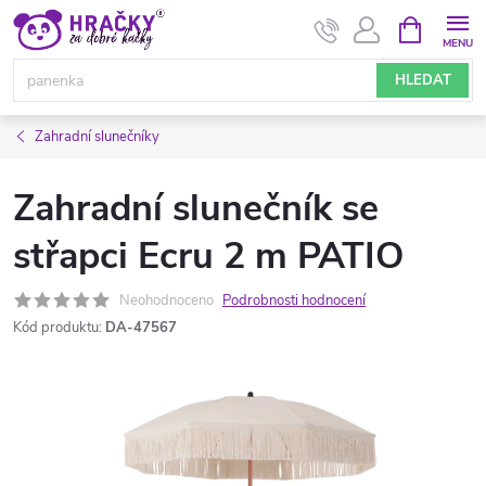
Přejít
NÁKUPNÍ
KOŠÍK
na
obsah
HLEDAT
Zahradní slunečníky
Zahradní slunečník se
střapci Ecru 2 m PATIO
Neohodnoceno
Podrobnosti hodnocení
Kód produktu:
DA-47567