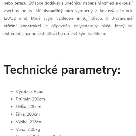
nebo terasu. Střapce dodávají slunečníku nebanální vzhled a okouzlí
všechny hosty. Má
dvoudílný
rám
vyrobený z kovových trubek
(28/32 mm), které svým vzhledem imitují dřevo. K 8-
ramenné
střešní
konstrukci
je připevněn polyesterový plášť, který se
extrémně snadno čistí. Stačí ho otřít vlhkým hadříkem.
Technické parametry:
Výrobce: Patio
Průměr: 200cm
Délka: 200cm
šířka: 200cm
Výška: 216cm
Váha: 2,05kg