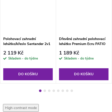
Polohovací zahradní
Dřevěné zahradní polohovací
lehátko/křeslo Santander 2v1
lehátko Premium Ecru PATIO
L151-07IB PATIO
2 119 Kč
1 189 Kč
Skladem - do týdne
Skladem - do týdne
DO KOŠÍKU
DO KOŠÍKU
High-contrast mode