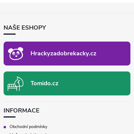
Z
Á
P
NAŠE ESHOPY
A
T
Í
Hrackyzadobrekacky.cz
Tomido.cz
INFORMACE
Obchodní podmínky