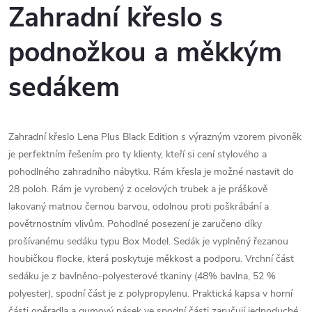
Zahradní křeslo s
podnožkou a měkkým
sedákem
Zahradní křeslo Lena Plus Black Edition s výrazným vzorem pivoněk
je perfektním řešením pro ty klienty, kteří si cení stylového a
pohodlného zahradního nábytku. Rám křesla je možné nastavit do
28 poloh. Rám je vyrobený z ocelových trubek a je práškově
lakovaný matnou černou barvou, odolnou proti poškrábání a
povětrnostním vlivům. Pohodlné posezení je zaručeno díky
prošívanému sedáku typu Box Model. Sedák je vyplněný řezanou
houbičkou flocke, která poskytuje měkkost a podporu. Vrchní část
sedáku je z bavlněno-polyesterové tkaniny (48% bavlna, 52 %
polyester), spodní část je z polypropylenu. Praktická kapsa v horní
části opěradla a gumový pásek ve spodní části zaručují jednoduché