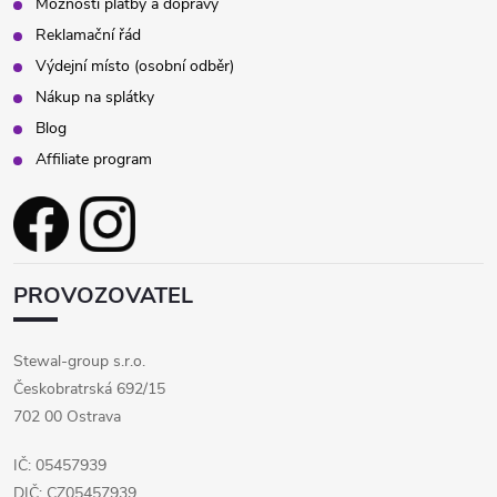
Možnosti platby a dopravy
Reklamační řád
Výdejní místo (osobní odběr)
Nákup na splátky
Blog
Affiliate program
PROVOZOVATEL
Stewal-group s.r.o.
Českobratrská 692/15
702 00 Ostrava
IČ: 05457939
DIČ: CZ05457939