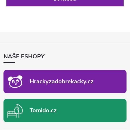
Z
Á
P
NAŠE ESHOPY
A
T
Í
Hrackyzadobrekacky.cz
Tomido.cz