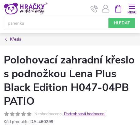
Přejít
NÁKUPNÍ
KOŠÍK
na
obsah
HLEDAT
Křesla
Polohovací zahradní křeslo
s podnožkou Lena Plus
Black Edition H047-04PB
PATIO
Neohodnoceno
Podrobnosti hodnocení
Kód produktu:
DA-460299