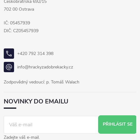
Českobratrská 692/15
702 00 Ostrava
IČ: 05457939
DIČ: CZ05457939
+420 792 314 398
info@hrackyzadobrekacky.cz
Zodpovědný vedoucí: p. Tomáš Walach
NOVINKY DO EMAILU
PŘIHLÁSIT SE
Zadejte váš e-mail.