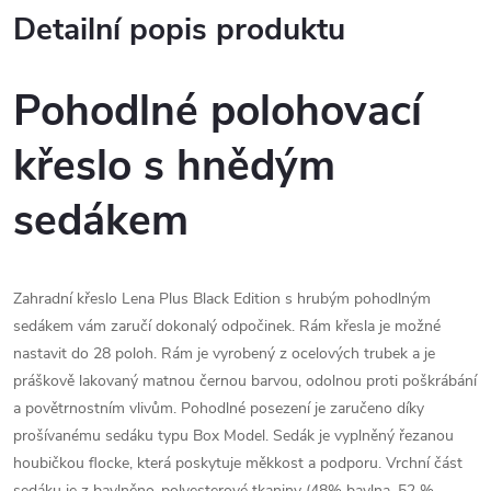
Detailní popis produktu
Pohodlné polohovací
křeslo s hnědým
sedákem
Zahradní křeslo Lena Plus Black Edition s hrubým pohodlným
sedákem vám zaručí dokonalý odpočinek. Rám křesla je možné
nastavit do 28 poloh. Rám je vyrobený z ocelových trubek a je
práškově lakovaný matnou černou barvou, odolnou proti poškrábání
a povětrnostním vlivům. Pohodlné posezení je zaručeno díky
prošívanému sedáku typu Box Model. Sedák je vyplněný řezanou
houbičkou flocke, která poskytuje měkkost a podporu. Vrchní část
sedáku je z bavlněno-polyesterové tkaniny (48% bavlna, 52 %