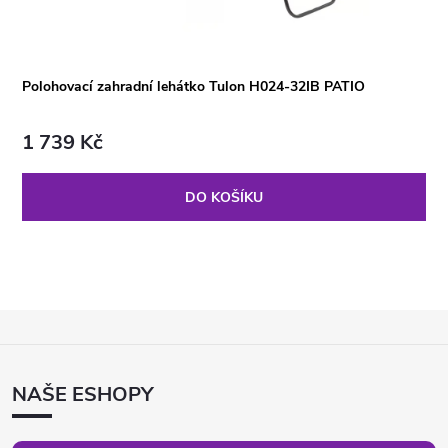
Polohovací zahradní lehátko Tulon H024-32IB PATIO
1 739 Kč
DO KOŠÍKU
Z
Á
P
NAŠE ESHOPY
A
T