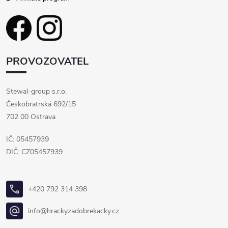
PROVOZOVATEL
Stewal-group s.r.o.
Českobratrská 692/15
702 00 Ostrava
IČ: 05457939
DIČ: CZ05457939
+420 792 314 398
info@hrackyzadobrekacky.cz