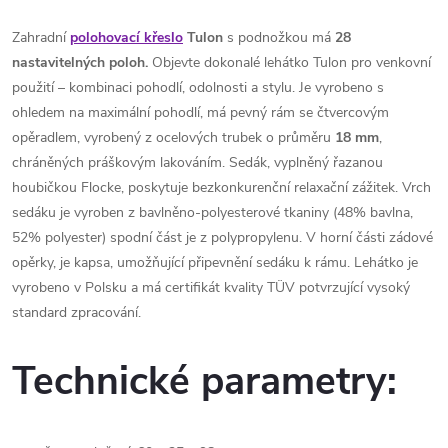
Zahradní
polohovací křeslo
Tulon
s podnožkou má
28
nastavitelných poloh.
Objevte dokonalé lehátko Tulon pro venkovní
použití – kombinaci pohodlí, odolnosti a stylu. Je vyrobeno s
ohledem na maximální pohodlí, má pevný rám se čtvercovým
opěradlem, vyrobený z ocelových trubek o průměru
18 mm
,
chráněných práškovým lakováním. Sedák, vyplněný řazanou
houbičkou Flocke, poskytuje bezkonkurenční relaxační zážitek. Vrch
sedáku je vyroben z bavlněno-polyesterové tkaniny (48% bavlna,
52% polyester) spodní část je z polypropylenu. V horní části zádové
opěrky, je kapsa, umožňující připevnění sedáku k rámu. Lehátko je
vyrobeno v Polsku a má certifikát kvality TÜV potvrzující vysoký
standard zpracování.
Technické parametry: