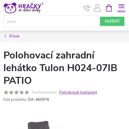
Přejít
NÁKUPNÍ
KOŠÍK
na
obsah
HLEDAT
Křesla
Polohovací zahradní
lehátko Tulon H024-07IB
PATIO
Neohodnoceno
Podrobnosti hodnocení
Kód produktu:
DA-460976