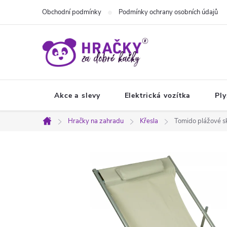
Přejít
Obchodní podmínky
Podmínky ochrany osobních údajů
na
obsah
Akce a slevy
Elektrická vozítka
Ply
Hračky na zahradu
Křesla
Tomido plážové s
Domů