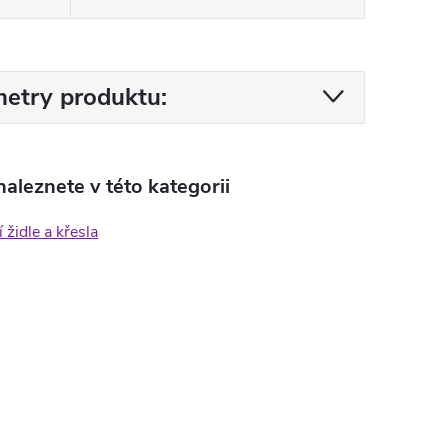
etry produktu:
aleznete v této kategorii
 židle a křesla