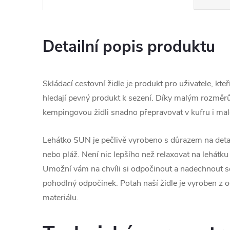
Detailní popis produktu
Skládací cestovní židle je produkt pro uživatele, kte
hledají pevný produkt k sezení. Díky malým rozměr
kempingovou židli snadno přepravovat v kufru i mal
Lehátko SUN je pečlivě vyrobeno s důrazem na detai
nebo pláž. Není nic lepšího než relaxovat na lehátk
Umožní vám na chvíli si odpočinout a nadechnout s
pohodlný odpočinek. Potah naší židle je vyroben z
materiálu.