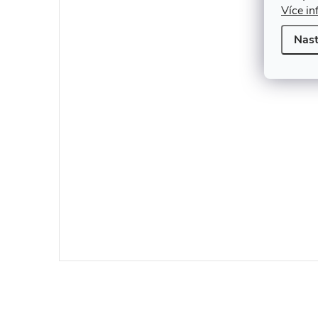
Více in
Nast