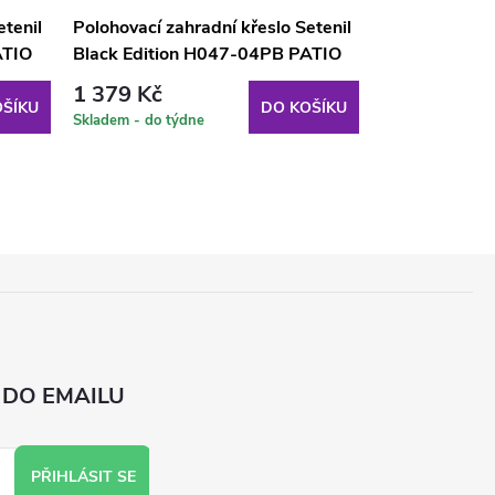
etenil
Polohovací zahradní křeslo Setenil
Polohovací za
ATIO
Black Edition H047-04PB PATIO
Black Editio
1 379 Kč
1 379 Kč
ŠÍKU
DO KOŠÍKU
Skladem - do týdne
Skladem - do tý
 DO EMAILU
PŘIHLÁSIT SE