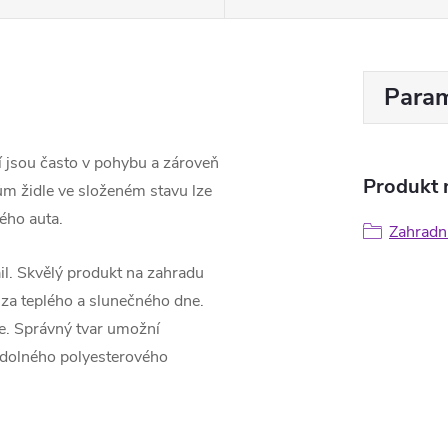
Param
ří jsou často v pohybu a zároveň
Produkt n
ům židle ve složeném stavu lze
ého auta.
Zahradní
l. Skvělý produkt na zahradu
u za teplého a slunečného dne.
e. Správný tvar umožní
 odolného polyesterového