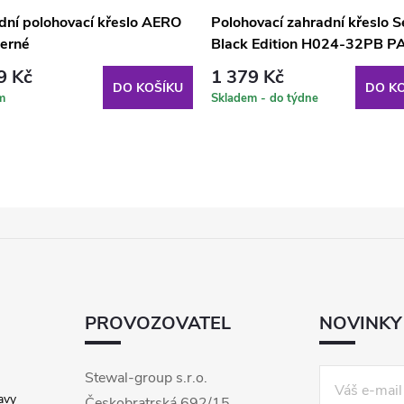
dní polohovací křeslo AERO
Polohovací zahradní křeslo S
erné
Black Edition H024-32PB P
9 Kč
1 379 Kč
DO KOŠÍKU
DO KO
m
Skladem - do týdne
PROVOZOVATEL
NOVINKY
Stewal-group s.r.o.
avy
Českobratrská 692/15