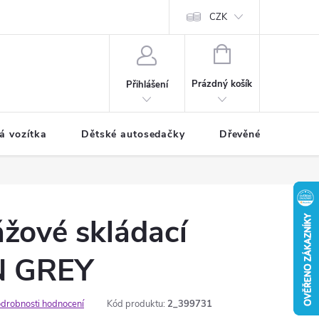
CZK
NÁKUPNÍ
KOŠÍK
Prázdný košík
Přihlášení
á vozítka
Dětské autosedačky
Dřevěné hračky
žové skládací
N GREY
drobnosti hodnocení
Kód produktu:
2_399731