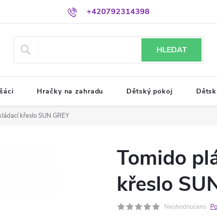
+420792314398
HLEDAT
šáci
Hračky na zahradu
Dětský pokoj
Dětsk
kládací křeslo SUN GREY
Tomido plá
křeslo SU
Neohodnoceno
Po