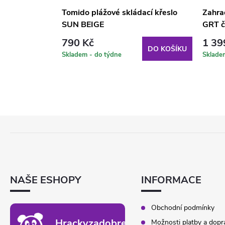
s Plus 160 x
Tomido plážové skládací křeslo
Zahra
 H024-07IB
SUN BEIGE
GRT č
790 Kč
1 39
DO KOŠÍKU
DO KOŠÍKU
Skladem - do týdne
Sklade
Z
Á
P
A
T
NAŠE ESHOPY
INFORMACE
Í
Obchodní podmínky
Hrackyzadobrekacky.cz
Možnosti platby a dopr