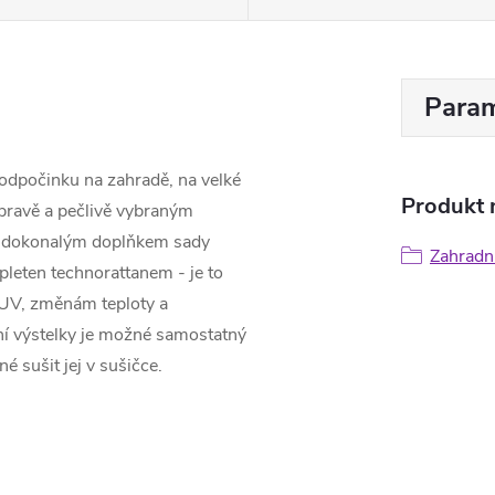
Param
dpočinku na zahradě, na velké
Produkt n
pravě a pečlivě vybraným
 Je dokonalým doplňkem sady
Zahradní
leten technorattanem - je to
UV, změnám teploty a
ní výstelky je možné samostatný
 sušit jej v sušičce.