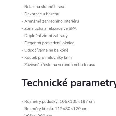
- Relax na slunné terase
- Dekorace u bazénu
- Aranžmá zahradního interiéru
- Zóna ticha a relaxace ve SPA
- Doplnění zimní zahrady
- Elegantní provedení ložnice
- Odpočívárna na balkóně
- Koutek pro milovníky knih
- Závěsné křeslo na verandu nebo terasu
Technické parametr
- Rozměry podušky: 105×105×197 cm
- Rozměry křesla: 112×80×120 cm