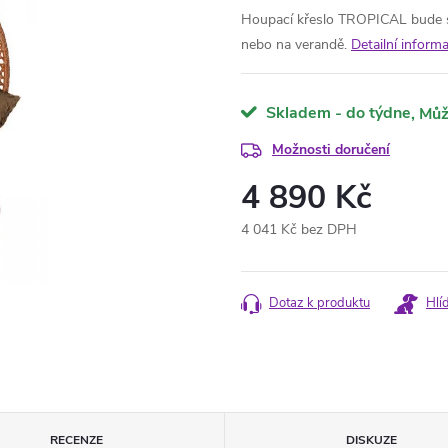
Houpací křeslo TROPICAL bude s
nebo na verandě.
Detailní inform
Skladem - do týdne
Možnosti doručení
4 890 Kč
4 041 Kč bez DPH
Měrná
cena:
Dotaz k produktu
Hlí
RECENZE
DISKUZE