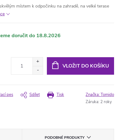
kvělým místem k odpočinku na zahradě, na velké terase
ace
18.8.2026
VLOŽIT DO KOŠÍKU
dací pes
Sdílet
Tisk
Značka:
Tomido
Záruka
:
2 roky
PODOBNÉ PRODUKTY