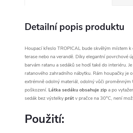
Detailní popis produktu
Houpací křeslo TROPICAL bude skvělým místem k o
terase nebo na verandě. Díky elegantní povrchové ú
barvám ratanu a sedáků se hodí také do interiéru.
ratanového zahradního nábytku. Rám houpačky je op
extrémně odolný materiál, odolný vůči proměnným 
poškození.
Látka sedáku obsahuje zip
a po vytaže
sedák bez výstelky
prát
v pračce na 30°C, není možné
Použití: