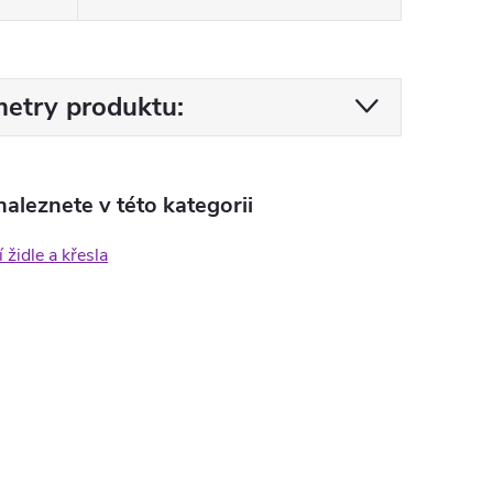
etry produktu:
aleznete v této kategorii
 židle a křesla