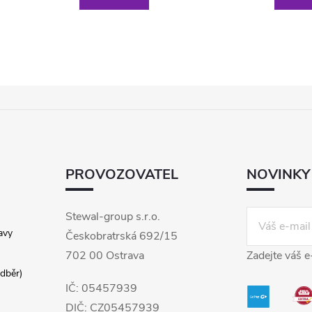
PROVOZOVATEL
NOVINKY
Stewal-group s.r.o.
avy
Českobratrská 692/15
702 00 Ostrava
Zadejte váš e
dběr)
IČ: 05457939
DIČ: CZ05457939