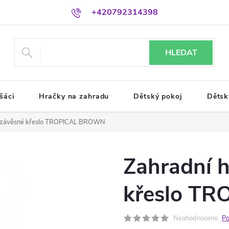
+420792314398
HLEDAT
šáci
Hračky na zahradu
Dětský pokoj
Dětsk
í závěsné křeslo TROPICAL BROWN
Zahradní 
křeslo T
Neohodnoceno
Po