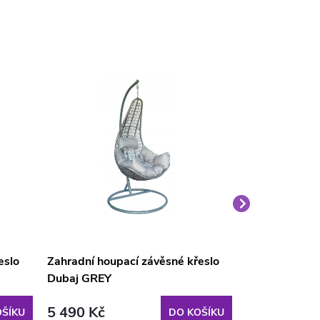
eslo
Zahradní houpací závěsné křeslo
Zahradní houp
Dubaj GREY
technorattan
5 490 Kč
4 419 Kč
ŠÍKU
DO KOŠÍKU