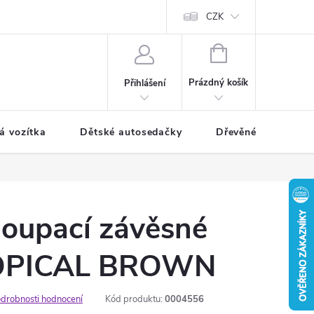
CZK
NÁKUPNÍ
KOŠÍK
Prázdný košík
Přihlášení
á vozítka
Dětské autosedačky
Dřevěné hračky
houpací závěsné
ROPICAL BROWN
drobnosti hodnocení
Kód produktu:
0004556