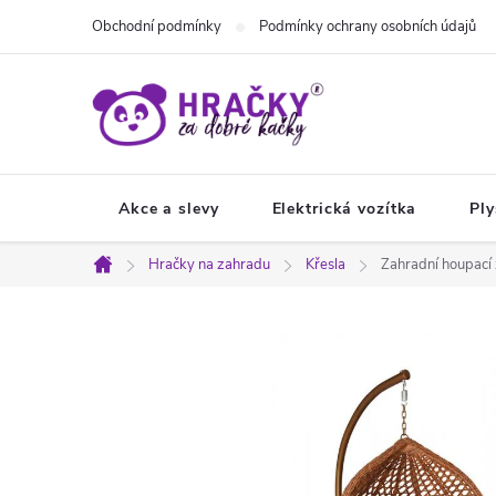
Přejít
Obchodní podmínky
Podmínky ochrany osobních údajů
na
obsah
Akce a slevy
Elektrická vozítka
Ply
Hračky na zahradu
Křesla
Zahradní houpac
Domů