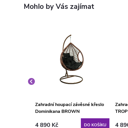
ička s
Zahradní houpací závěsné křeslo
Zahra
170 x 74 x 86
Dominikana BROWN
TROP
4 890 Kč
4 89
DO KOŠÍKU
DO KOŠÍKU