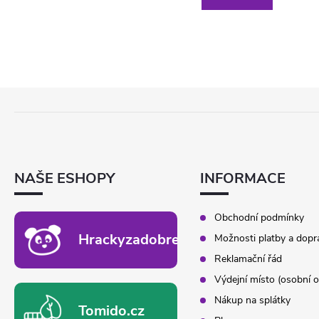
Z
Á
P
A
T
NAŠE ESHOPY
INFORMACE
Í
Obchodní podmínky
Hrackyzadobrekacky.cz
Možnosti platby a dopr
Reklamační řád
Výdejní místo (osobní o
Nákup na splátky
Tomido.cz