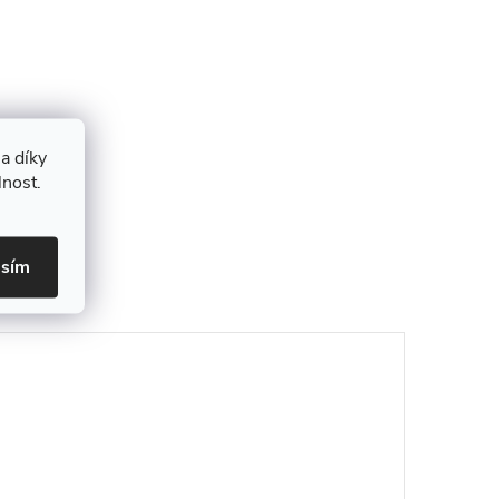
a díky
lnost.
asím