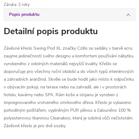
Záruka
:
2 roky
Popis produktu
Detailní popis produktu
Závěsné křeslo Swing Pod XL značky Czillo se sedáky v barvě ecru
zaujme jedinečností svého designu a komfortem používání nábytku,
vyrobeného z odolných materiálů nejvyšší kvality. Křešlo se
doporučuje pro všechny roční období a do všech typů interiérových
a zahradních aranžmá. Skvěle se bude hodit jako místo k odpočinku
v obývacím pokoji, na terase nebo na zahradě, ale i v prostorách
hotelu, kavárny nebo SPA. Rám koše a stojanu je vyroben z
impregnovaného vrstveného smrkového dřeva. Křeslo je vybaveno
pohodlným polštářem, vyplněným PUR pěnou a čalouněno 100 %
polyesterovou tkaninou Cleanaboo, která je odolná vůči nečistotám.
Závěsné křeslo je pro dvě osoby.