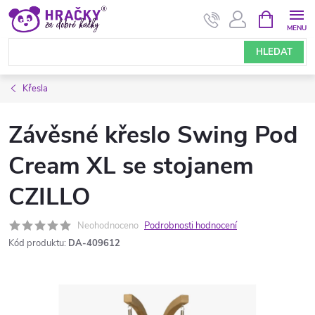
Přejít
NÁKUPNÍ
KOŠÍK
na
obsah
HLEDAT
Křesla
Závěsné křeslo Swing Pod
Cream XL se stojanem
CZILLO
Neohodnoceno
Podrobnosti hodnocení
Kód produktu:
DA-409612