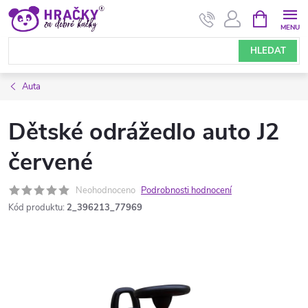
Přejít
NÁKUPNÍ
KOŠÍK
na
obsah
HLEDAT
Auta
Dětské odrážedlo auto J2
červené
Neohodnoceno
Podrobnosti hodnocení
Kód produktu:
2_396213_77969