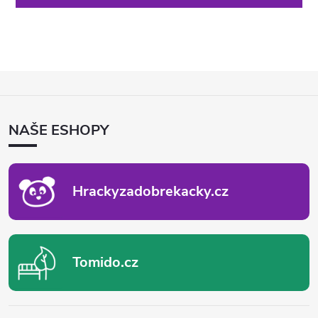
Z
Á
P
NAŠE ESHOPY
A
T
Í
Hrackyzadobrekacky.cz
Tomido.cz