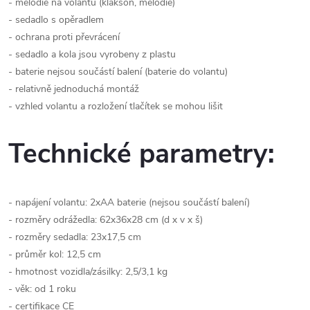
- melodie na volantu (klakson, melodie)
- sedadlo s opěradlem
- ochrana proti převrácení
- sedadlo a kola jsou vyrobeny z plastu
- baterie nejsou součástí balení (baterie do volantu)
- relativně jednoduchá montáž
- vzhled volantu a rozložení tlačítek se mohou lišit
Technické parametry:
- napájení volantu: 2xAA baterie (nejsou součástí balení)
- rozměry odrážedla: 62x36x28 cm (d x v x š)
- rozměry sedadla: 23x17,5 cm
- průměr kol: 12,5 cm
- hmotnost vozidla/zásilky: 2,5/3,1 kg
- věk: od 1 roku
- certifikace CE