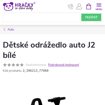
Přejít
NÁKUPNÍ
KOŠÍK
na
obsah
HLEDAT
Auta
Dětské odrážedlo auto J2
bílé
Neohodnoceno
Podrobnosti hodnocení
Kód produktu:
2_396213_77968