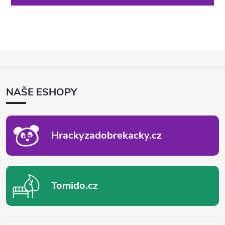
Z
Á
P
NAŠE ESHOPY
A
T
Í
Hrackyzadobrekacky.cz
Tomido.cz