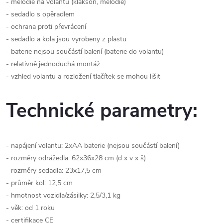
- melodie na volantu (klakson, melodie)
- sedadlo s opěradlem
- ochrana proti převrácení
- sedadlo a kola jsou vyrobeny z plastu
- baterie nejsou součástí balení (baterie do volantu)
- relativně jednoduchá montáž
- vzhled volantu a rozložení tlačítek se mohou lišit
Technické parametry:
- napájení volantu: 2xAA baterie (nejsou součástí balení)
- rozměry odrážedla: 62x36x28 cm (d x v x š)
- rozměry sedadla: 23x17,5 cm
- průměr kol: 12,5 cm
- hmotnost vozidla/zásilky: 2,5/3,1 kg
- věk: od 1 roku
- certifikace CE