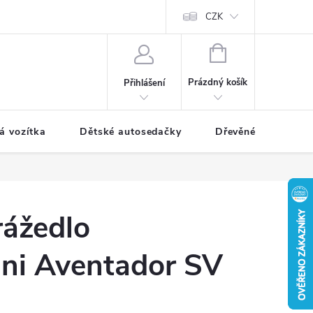
CZK
NÁKUPNÍ
KOŠÍK
Prázdný košík
Přihlášení
á vozítka
Dětské autosedačky
Dřevěné hračky
rážedlo
ni Aventador SV