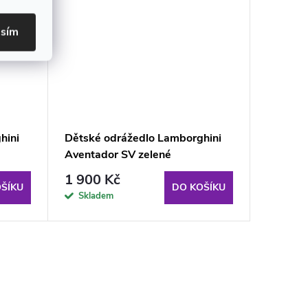
asím
hini
Dětské odrážedlo Lamborghini
Dětské 
Aventador SV zelené
Aventad
1 900 Kč
1 900
ŠÍKU
DO KOŠÍKU
Skladem
Sklad