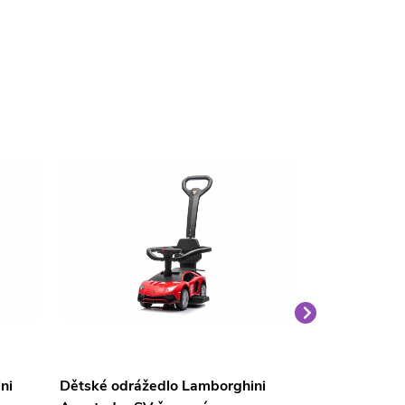
ni
Dětské odrážedlo Lamborghini
Dětské odráž