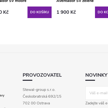
ador SV modré
Aventador SV zelené
0 Kč
1 900 Kč
DO KOŠÍKU
DO KO
PROVOZOVATEL
NOVINKY
Stewal-group s.r.o.
avy
Českobratrská 692/15
702 00 Ostrava
Zadejte váš e