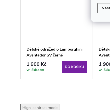
Nast
rghini
Dětské odrážedlo Lamborghini
Dětsk
Aventador SV černé
Avent
1 900 Kč
1 90
KOŠÍKU
DO KOŠÍKU
Skladem
Skl
High-contrast mode