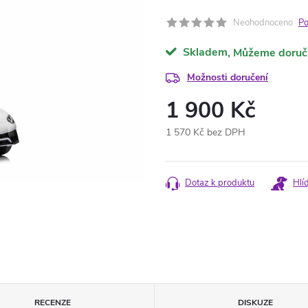
Neohodnoceno
Po
Skladem
Možnosti doručení
1 900 Kč
1 570 Kč bez DPH
Měrná
cena:
Dotaz k produktu
Hlí
RECENZE
DISKUZE