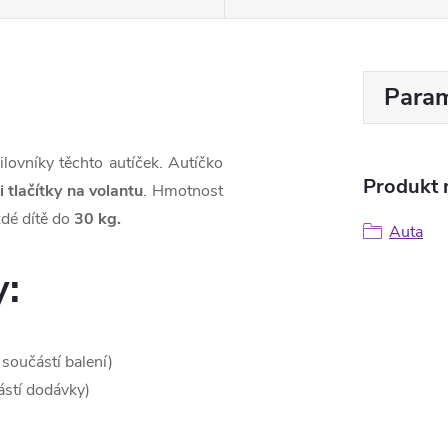
Param
ovníky těchto autíček. Autíčko
Produkt n
 tlačítky na volantu
. Hmotnost
dé dítě do
30 kg.
Auta
y:
 součástí balení)
ástí dodávky)