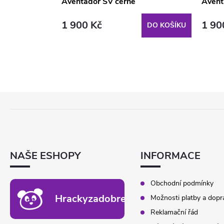
Aventador SV černé
Avent
1 900 Kč
1 90
DO KOŠÍKU
DO KOŠÍKU
Z
Á
P
A
T
NAŠE ESHOPY
INFORMACE
Í
Obchodní podmínky
Hrackyzadobrekacky.cz
Možnosti platby a dopr
Reklamační řád