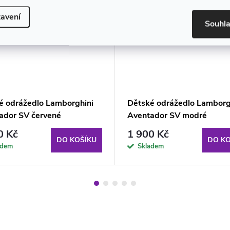
avení
Souhl
é odrážedlo Lamborghini
Dětské odrážedlo Lamborg
ador SV červené
Aventador SV modré
0 Kč
1 900 Kč
DO KOŠÍKU
DO KO
adem
Skladem