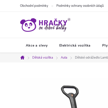
Přejít
Obchodní podmínky
Podmínky ochrany osobních údajů
na
obsah
Akce a slevy
Elektrická vozítka
Ply
Dětská vozítka
Auta
Dětské odrážedlo Lamb
Domů