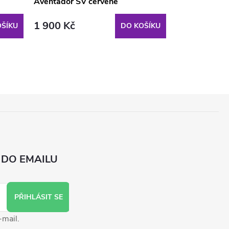
Aventador SV červené
Aventador SV
1 900 Kč
1 900 Kč
ŠÍKU
DO KOŠÍKU
 DO EMAILU
PŘIHLÁSIT SE
-mail.