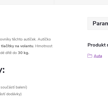
Param
vníky těchto autíček. Autíčko
Produkt n
tlačítky na volantu
. Hmotnost
dé dítě do
30 kg.
Auta
y:
 součástí balení)
ástí dodávky)