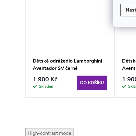
Nast
rghini
Dětské odrážedlo Lamborghini
Dětsk
Aventador SV černé
Avent
1 900 Kč
1 90
KOŠÍKU
DO KOŠÍKU
Skladem
Skl
High-contrast mode