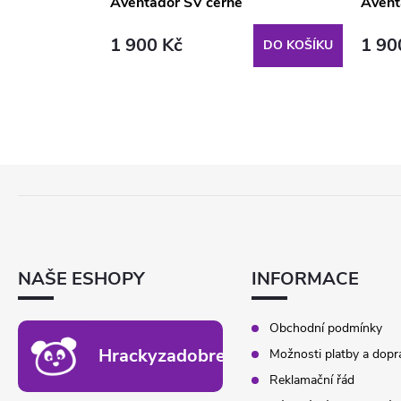
Aventador SV černé
Avent
1 900 Kč
1 90
DO KOŠÍKU
DO KOŠÍKU
Z
Á
P
A
T
NAŠE ESHOPY
INFORMACE
Í
Obchodní podmínky
Hrackyzadobrekacky.cz
Možnosti platby a dopr
Reklamační řád