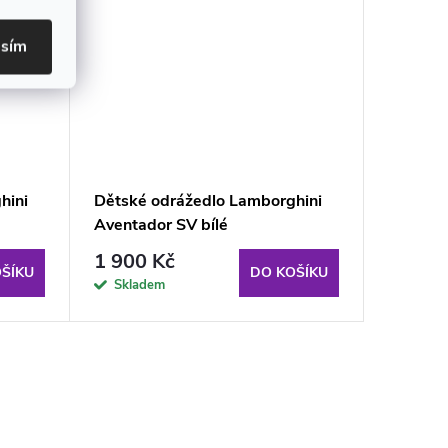
asím
hini
Dětské odrážedlo Lamborghini
Dětské 
Aventador SV bílé
Aventad
1 900 Kč
1 900
ŠÍKU
DO KOŠÍKU
Skladem
Sklad