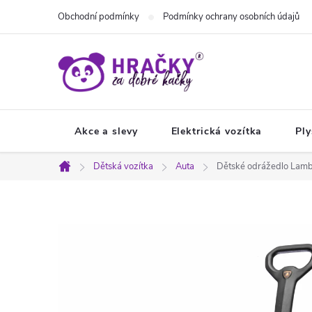
Přejít
Obchodní podmínky
Podmínky ochrany osobních údajů
na
obsah
Akce a slevy
Elektrická vozítka
Ply
Dětská vozítka
Auta
Dětské odrážedlo Lamb
Domů