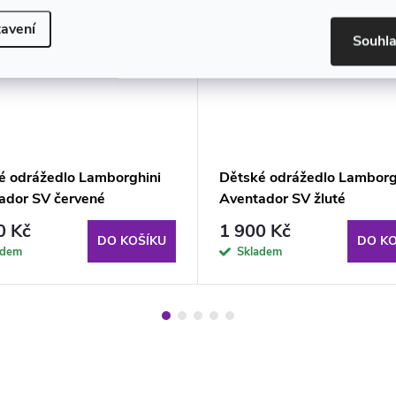
avení
Souhl
é odrážedlo Lamborghini
Dětské odrážedlo Lamborg
ador SV červené
Aventador SV žluté
0 Kč
1 900 Kč
DO KOŠÍKU
DO KO
adem
Skladem