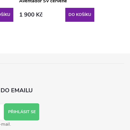
Aventador SV červené
Aventador SV
1 900 Kč
1 900 Kč
ŠÍKU
DO KOŠÍKU
 DO EMAILU
PŘIHLÁSIT SE
-mail.