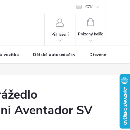
CZK
NÁKUPNÍ
KOŠÍK
Prázdný košík
Přihlášení
á vozítka
Dětské autosedačky
Dřevěné hračky
rážedlo
ni Aventador SV