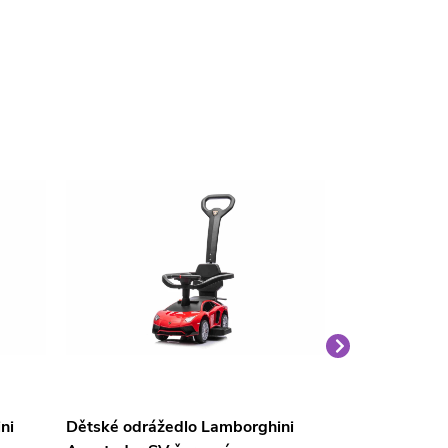
ni
Dětské odrážedlo Lamborghini
Dětské odráž