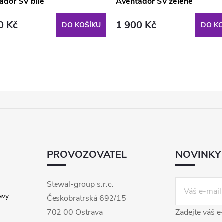
ador SV bílé
Aventador SV zelené
0 Kč
1 900 Kč
DO KOŠÍKU
DO KO
PROVOZOVATEL
NOVINKY
Stewal-group s.r.o.
avy
Českobratrská 692/15
702 00 Ostrava
Zadejte váš e