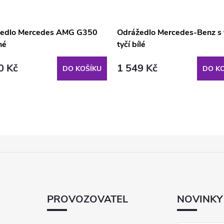
edlo Mercedes AMG G350
Odrážedlo Mercedes-Benz s 
né
tyčí bílé
0 Kč
1 549 Kč
DO KOŠÍKU
DO KO
PROVOZOVATEL
NOVINKY