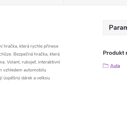
Param
ní hračka, která rychle přinese
Produkt n
í chůze. Bezpečná hračka, která
a. Volant, rukojeť, interaktivní
Auta
ním vzhledem automobilu
jí úspěšný dárek a velkou