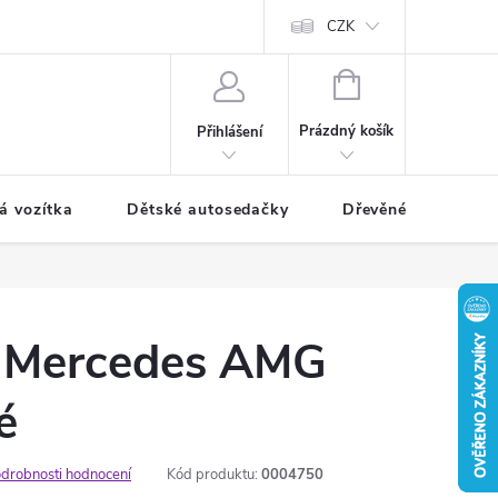
CZK
NÁKUPNÍ
KOŠÍK
Prázdný košík
Přihlášení
á vozítka
Dětské autosedačky
Dřevěné hračky
 Mercedes AMG
é
drobnosti hodnocení
Kód produktu:
0004750