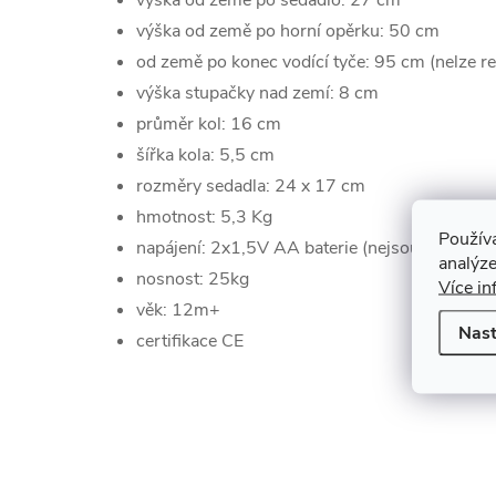
výška od země po sedadlo: 27 cm
výška od země po horní opěrku: 50 cm
od země po konec vodící tyče: 95 cm (nelze r
výška stupačky nad zemí: 8 cm
průměr kol: 16 cm
šířka kola: 5,5 cm
rozměry sedadla: 24 x 17 cm
hmotnost: 5,3 Kg
Použív
napájení: 2x1,5V AA baterie (nejsou součástí 
analýze
nosnost: 25kg
Více in
věk: 12m+
Nast
certifikace CE