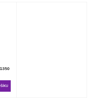
 G350
ŠÍKU