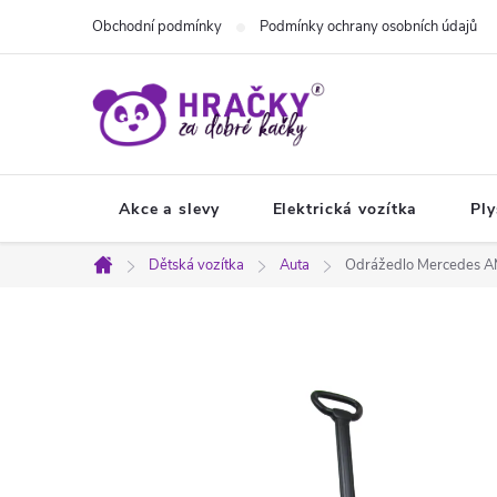
Přejít
Obchodní podmínky
Podmínky ochrany osobních údajů
na
obsah
Akce a slevy
Elektrická vozítka
Ply
Dětská vozítka
Auta
Odrážedlo Mercedes A
Domů