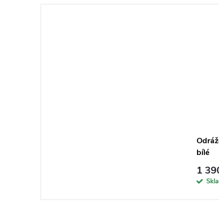
Odráž
bílé
1 39
Skl