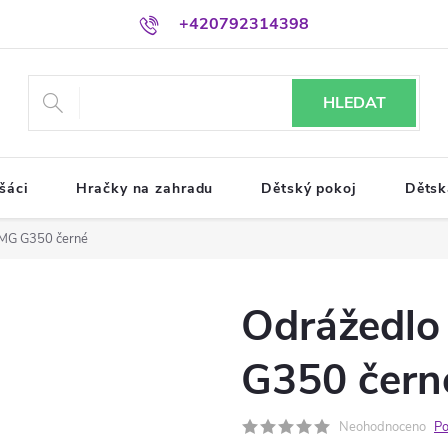
+420792314398
HLEDAT
šáci
Hračky na zahradu
Dětský pokoj
Dětsk
MG G350 černé
Odrážedlo
G350 čern
Neohodnoceno
Po