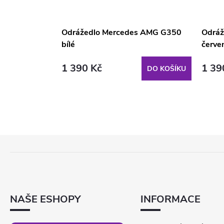
ni Sian
Odrážedlo Mercedes AMG G350
Odráž
bílé
červe
1 390 Kč
1 39
DO KOŠÍKU
DO KOŠÍKU
Z
Á
P
A
T
NAŠE ESHOPY
INFORMACE
Í