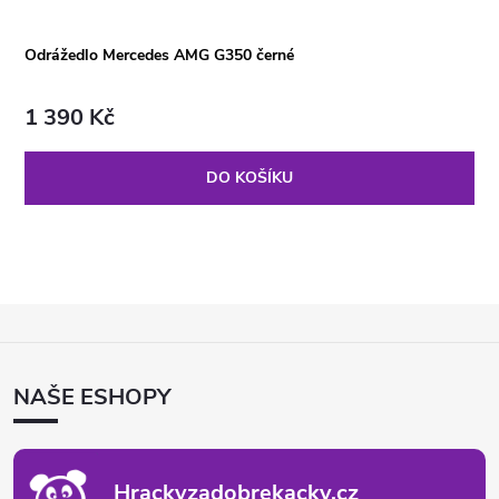
Odrážedlo Mercedes AMG G350 černé
1 390 Kč
DO KOŠÍKU
Z
Á
P
NAŠE ESHOPY
A
T
Í
Hrackyzadobrekacky.cz