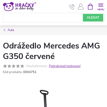
Přejít
NÁKUPNÍ
KOŠÍK
na
obsah
HLEDAT
Auta
Odrážedlo Mercedes AMG
G350 červené
Neohodnoceno
Podrobnosti hodnocení
Kód produktu:
0004751