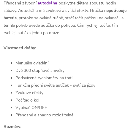
Přenosná závodní
autodráha
poskytne dětem spoustu hodin
zábavy. Autodráha má zvukové a svítící efekty. Hračka
nepotřebuje
baterie
, protože se ovládá ručně, stačí točit páčkou na ovladači, a
tenhle pohyb uvede autíčka do pohybu. Čím rychleji točíte, tím
rychleji autíčka jedou po dráze.
Vlastnosti dráhy:
Manuální ovládání
Dvě 360 stupňové smyčky
Podsvícené rychloměry na trati
Funkční přední světla autíček - svítí za jízdy
Zvukové efekty
Počítadlo kol
Vypínač ON/OFF
Přenosné a snadno rozložitelné
Rozměry: