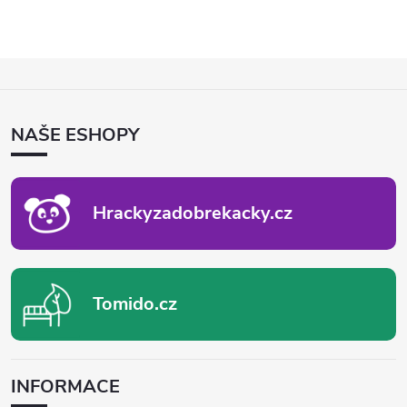
Z
Á
P
NAŠE ESHOPY
A
T
Í
Hrackyzadobrekacky.cz
Tomido.cz
INFORMACE