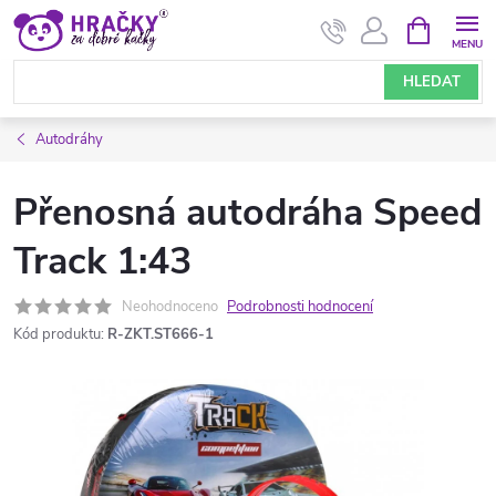
Přejít
NÁKUPNÍ
KOŠÍK
na
obsah
HLEDAT
Autodráhy
Přenosná autodráha Speed
​​Track 1:43
Neohodnoceno
Podrobnosti hodnocení
Kód produktu:
R-ZKT.ST666-1