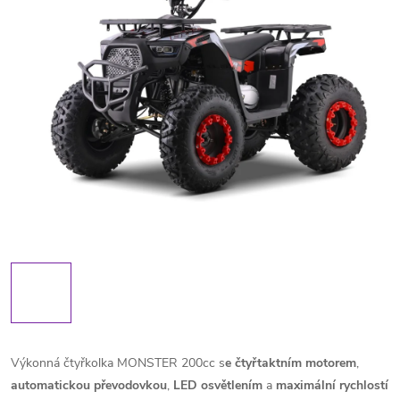
Výkonná čtyřkolka MONSTER 200cc s
e čtyřtaktním motorem
,
automatickou
převodovkou
,
LED
osvětlením
a
maximální
rychlostí