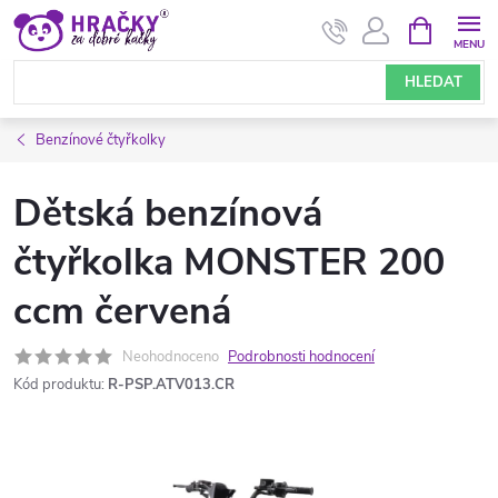
Přejít
NÁKUPNÍ
KOŠÍK
na
obsah
HLEDAT
Benzínové čtyřkolky
Dětská benzínová
čtyřkolka MONSTER 200
ccm červená
Neohodnoceno
Podrobnosti hodnocení
Kód produktu:
R-PSP.ATV013.CR