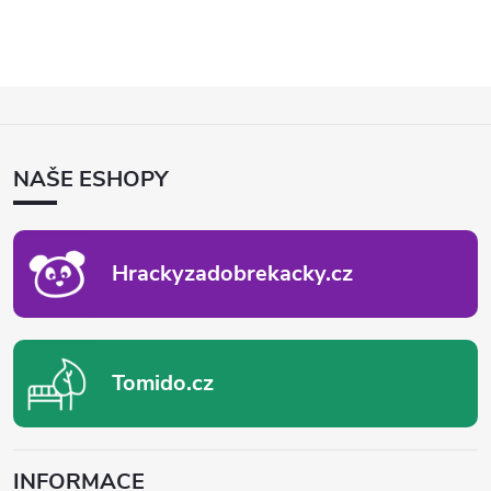
Z
Á
P
NAŠE ESHOPY
A
T
Í
Hrackyzadobrekacky.cz
Tomido.cz
INFORMACE