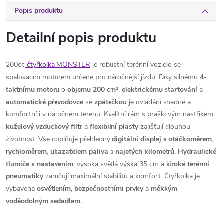
Popis produktu
Detailní popis produktu
200cc
čtyřkolka MONSTER
je robustní terénní vozidlo se
spalovacím motorem určené pro náročnější jízdu. Díky silnému
4-
taktnímu motoru
o
objemu 200 cm³
,
elektrickému
startování
a
automatické
převodovce
se
zpátečkou
je ovládání snadné a
komfortní i v náročném terénu. Kvalitní rám s práškovým nástřikem,
kuželový vzduchový filt
r a
flexibilní
plasty
zajišťují dlouhou
životnost. Vše doplňuje přehledný
digitální displej s otáčkoměrem
,
rychloměrem
,
ukazatelem
paliva
a
najetých
kilometrů
.
Hydraulické
tlumiče s nastavením
, vysoká světlá výška 35 cm a
široké terénní
pneumatiky
zaručují maximální stabilitu a komfort. Čtyřkolka je
vybavena
osvětlením
,
bezpečnostními
prvky
a
měkkým
voděodolným sedadlem.