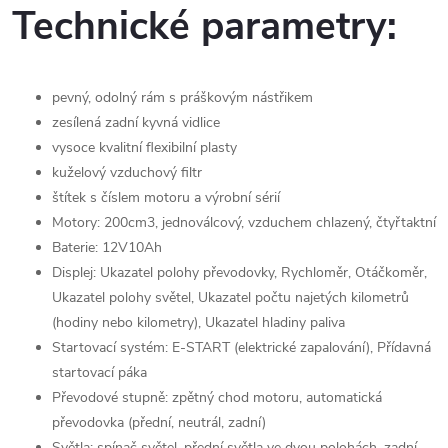
Technické parametry:
pevný, odolný rám s práškovým nástřikem
zesílená zadní kyvná vidlice
vysoce kvalitní flexibilní plasty
kuželový vzduchový filtr
štítek s číslem motoru a výrobní sérií
Motory: 200cm3, jednoválcový, vzduchem chlazený, čtyřtaktní
Baterie: 12V10Ah
Displej: Ukazatel polohy převodovky, Rychloměr, Otáčkoměr,
Ukazatel polohy světel, Ukazatel počtu najetých kilometrů
(hodiny nebo kilometry), Ukazatel hladiny paliva
Startovací systém: E-START (elektrické zapalování), Přídavná
startovací páka
Převodové stupně: zpětný chod motoru, automatická
převodovka (přední, neutrál, zadní)
Světla: spínač světel, přední světla ve dvou polohách, zadní