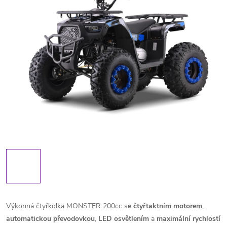
Výkonná čtyřkolka MONSTER 200cc s
e čtyřtaktním motorem
,
automatickou
převodovkou
,
LED
osvětlením
a
maximální
rychlostí