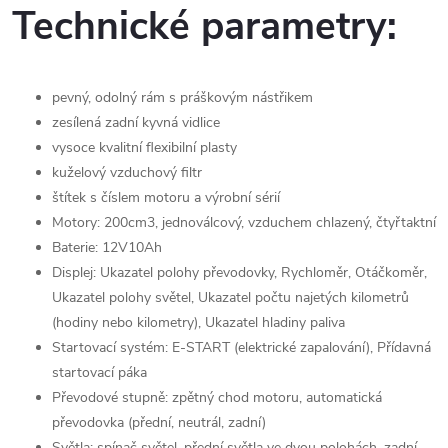
Technické parametry:
pevný, odolný rám s práškovým nástřikem
zesílená zadní kyvná vidlice
vysoce kvalitní flexibilní plasty
kuželový vzduchový filtr
štítek s číslem motoru a výrobní sérií
Motory: 200cm3, jednoválcový, vzduchem chlazený, čtyřtaktní
Baterie: 12V10Ah
Displej: Ukazatel polohy převodovky, Rychloměr, Otáčkoměr,
Ukazatel polohy světel, Ukazatel počtu najetých kilometrů
(hodiny nebo kilometry), Ukazatel hladiny paliva
Startovací systém: E-START (elektrické zapalování), Přídavná
startovací páka
Převodové stupně: zpětný chod motoru, automatická
převodovka (přední, neutrál, zadní)
Světla: spínač světel, přední světla ve dvou polohách, zadní