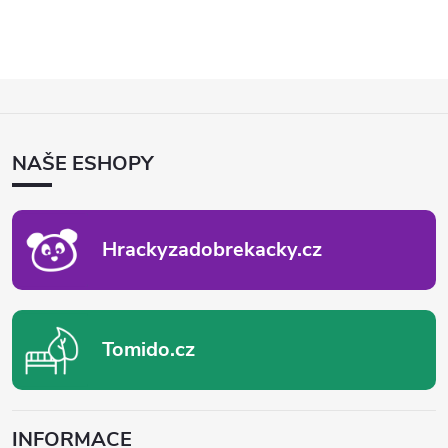
Z
Á
P
NAŠE ESHOPY
A
T
Í
Hrackyzadobrekacky.cz
Tomido.cz
INFORMACE