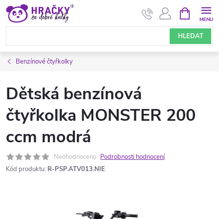
Přejít
NÁKUPNÍ
KOŠÍK
na
obsah
HLEDAT
Benzínové čtyřkolky
Dětská benzínová
čtyřkolka MONSTER 200
ccm modrá
Neohodnoceno
Podrobnosti hodnocení
Kód produktu:
R-PSP.ATV013.NIE