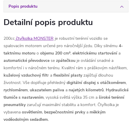
Popis produktu
Detailní popis produktu
200cc
čtyřkolka MONSTER
je robustní terénní vozidlo se
spalovacím motorem určené pro náročnější jízdu. Díky silnému
4-
taktnímu motoru
o
objemu 200 cm³
,
elektrickému
startování
a
automatické
převodovce
se
zpátečkou
je ovládání snadné a
komfortní i v náročném terénu. Kvalitní rám s práškovým nástřikem,
kuželový vzduchový filt
r a
flexibilní
plasty
zajišťují dlouhou
životnost. Vše doplňuje přehledný
digitální displej s otáčkoměrem
,
rychloměrem
,
ukazatelem
paliva
a
najetých
kilometrů
.
Hydraulické
tlumiče s nastavením
, vysoká světlá výška 35 cm a
široké terénní
pneumatiky
zaručují maximální stabilitu a komfort. Čtyřkolka je
vybavena
osvětlením
,
bezpečnostními
prvky
a
měkkým
voděodolným sedadlem.