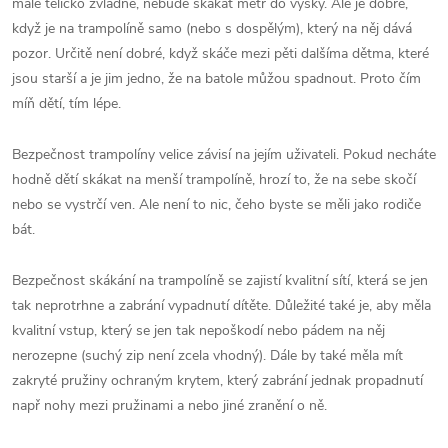
malé tělíčko zvládne, nebude skákat metr do výšky. Ale je dobré,
když je na trampolíně samo (nebo s dospělým), který na něj dává
pozor. Určitě není dobré, když skáče mezi pěti dalšíma dětma, které
jsou starší a je jim jedno, že na batole můžou spadnout. Proto čím
míň dětí, tím lépe.
Bezpečnost trampolíny velice závisí na jejím uživateli. Pokud necháte
hodně dětí skákat na menší trampolíně, hrozí to, že na sebe skočí
nebo se vystrčí ven. Ale není to nic, čeho byste se měli jako rodiče
bát.
Bezpečnost skákání na trampolíně se zajistí kvalitní sítí, která se jen
tak neprotrhne a zabrání vypadnutí dítěte. Důležité také je, aby měla
kvalitní vstup, který se jen tak nepoškodí nebo pádem na něj
nerozepne (suchý zip není zcela vhodný). Dále by také měla mít
zakryté pružiny ochraným krytem, který zabrání jednak propadnutí
např nohy mezi pružinami a nebo jiné zranění o ně.