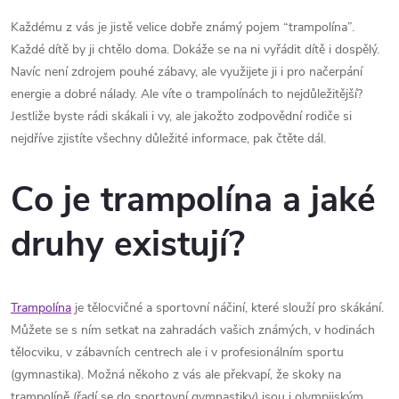
Každému z vás je jistě velice dobře známý pojem “trampolína”.
Každé dítě by ji chtělo doma. Dokáže se na ni vyřádit dítě i dospělý.
Navíc není zdrojem pouhé zábavy, ale využijete ji i pro načerpání
energie a dobré nálady. Ale víte o trampolínách to nejdůležitější?
Jestliže byste rádi skákali i vy, ale jakožto zodpovědní rodiče si
nejdříve zjistíte všechny důležité informace, pak čtěte dál.
Co je trampolína a jaké
druhy existují?
Trampolína
je tělocvičné a sportovní náčiní, které slouží pro skákání.
Můžete se s ním setkat na zahradách vašich známých, v hodinách
tělocviku, v zábavních centrech ale i v profesionálním sportu
(gymnastika). Možná někoho z vás ale překvapí, že skoky na
trampolíně (řadí se do sportovní gymnastiky) jsou i olympijským