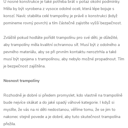
U nosné konstrukce je také potřeba brát v potaz okolní podmínky.
Měla by být vyrobena z vysoce odolné oceli, která lépe bojuje s
korozí. Navíc stabilita celé trampolíny je právě o konstrukci (když
pomineme rovný povrch) a tím částečně zajistíte vyšší bezpečnost.
Zvláště pokud hodláte pořídit trampolínu pro své děti, je důležité,
aby trampolíny měla kvalitní ochrannou síť. Musí být z odolného a
pevného materiálu, aby se při prvním kontaktu neroztrhla a také
musí být spojena s trampolínou, aby nebylo možné propadnout. Tím
je bezpečnost zajištěna.
Nosnost trampolíny
Rozhodně je dobré si předem promyslet, kdo vlastně na trampolíně
bude nejvíce skákat a do jaké spadý váhové kategorie. I když si
myslíte, že vás na ni děti nedostanou, věříme tomu, že se jim to
nakonec stejně povede a je dobré, aby tuto skutečnost trampolína
přežila.