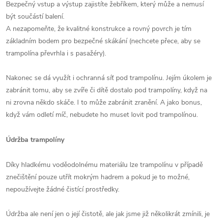
Bezpečný vstup a výstup zajistíte žebříkem, který může a nemusí
být součástí balení.
A nezapomeňte, že kvalitné konstrukce a rovný povrch je tím
základním bodem pro bezpečné skákání (nechcete přece, aby se
trampolína převrhla i s pasažéry).
Nakonec se dá využít i ochranná síť pod trampolínu. Jejím úkolem je
zabránit tomu, aby se zvíře či dítě dostalo pod trampolíny, když na
ni zrovna někdo skáče. I to může zabránit zranění. A jako bonus,
když vám odletí míč, nebudete ho muset lovit pod trampolínou.
Údržba trampolíny
Díky hladkému voděodolnému materiálu lze trampolínu v případě
znečištění pouze utřít mokrým hadrem a pokud je to možné,
nepoužívejte žádné čistící prostředky.
Údržba ale není jen o její čistotě, ale jak jsme již několikrát zmínili, je