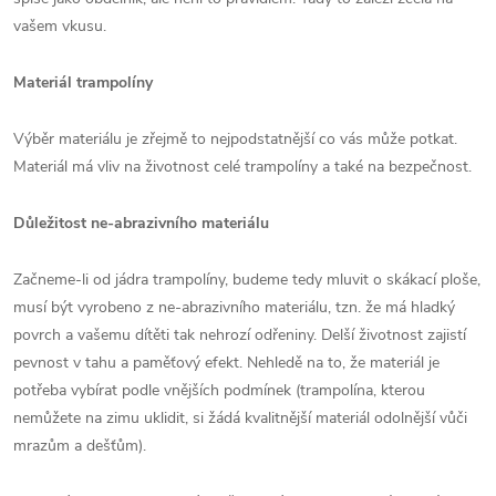
vašem vkusu.
Materiál trampolíny
Výběr materiálu je zřejmě to nejpodstatnější co vás může potkat.
Materiál má vliv na životnost celé trampolíny a také na bezpečnost.
Důležitost ne-abrazivního materiálu
Začneme-li od jádra trampolíny, budeme tedy mluvit o skákací ploše,
musí být vyrobeno z ne-abrazivního materiálu, tzn. že má hladký
povrch a vašemu dítěti tak nehrozí odřeniny. Delší životnost zajistí
pevnost v tahu a paměťový efekt. Nehledě na to, že materiál je
potřeba vybírat podle vnějších podmínek (trampolína, kterou
nemůžete na zimu uklidit, si žádá kvalitnější materiál odolnější vůči
mrazům a dešťům).