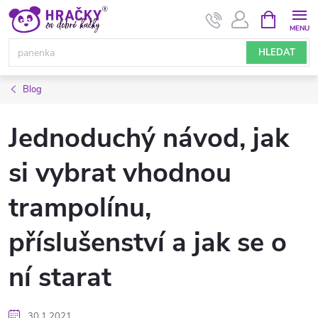
Přejít
NÁKUPNÍ
KOŠÍK
na
obsah
HLEDAT
Blog
Jednoduchý návod, jak
si vybrat vhodnou
trampolínu,
příslušenství a jak se o
ní starat
30.1.2021