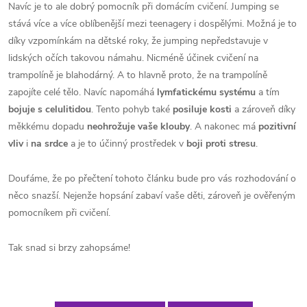
Navíc je to ale dobrý pomocník při domácím cvičení. Jumping se
stává více a více oblíbenější mezi teenagery i dospělými. Možná je to
díky vzpomínkám na dětské roky, že jumping nepředstavuje v
lidských očích takovou námahu. Nicméně účinek cvičení na
trampolíně je blahodárný. A to hlavně proto, že na trampolíně
zapojíte celé tělo. Navíc napomáhá
lymfatickému systému
a tím
bojuje s celulitidou
. Tento pohyb také
posiluje kosti
a zároveň díky
měkkému dopadu
neohrožuje vaše klouby
. A nakonec má
pozitivní
vliv
i
na srdce
a je to účinný prostředek v
boji proti stresu
.
Doufáme, že po přečtení tohoto článku bude pro vás rozhodování o
něco snazší. Nejenže hopsání zabaví vaše děti, zároveň je ověřeným
pomocníkem při cvičení.
Tak snad si brzy zahopsáme!