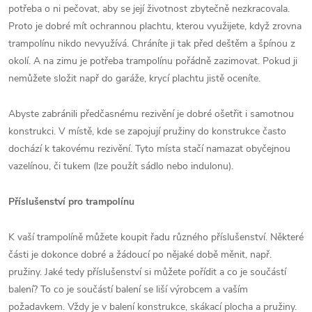
potřeba o ni pečovat, aby se její životnost zbytečně nezkracovala.
Proto je dobré mít ochrannou plachtu, kterou využijete, když zrovna
trampolínu nikdo nevyužívá. Chráníte ji tak před deštěm a špínou z
okolí. A na zimu je potřeba trampolínu pořádně zazimovat. Pokud ji
nemůžete složit např do garáže, krycí plachtu jistě oceníte.
Abyste zabránili předčasnému rezivění je dobré ošetřit i samotnou
konstrukci. V místě, kde se zapojují pružiny do konstrukce často
dochází k takovému rezivění. Tyto místa stačí namazat obyčejnou
vazelínou, či tukem (lze použít sádlo nebo indulonu).
Příslušenství pro trampolínu
K vaší trampolíně můžete koupit řadu různého příslušenství. Některé
části je dokonce dobré a žádoucí po nějaké době měnit, např.
pružiny. Jaké tedy příslušenství si můžete pořídit a co je součástí
balení? To co je součástí balení se liší výrobcem a vaším
požadavkem. Vždy je v balení konstrukce, skákací plocha a pružiny.