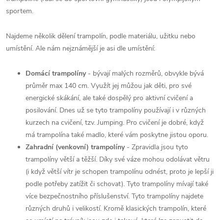
sportem.
Najdeme několik dělení trampolín, podle materiálu, užitku nebo
umístění. Ale nám nejznámější je asi dle umístění:
Domácí trampolíny
- bývají malých rozměrů, obvykle bývá
průměr max 140 cm. Využít jej můžou jak děti, pro své
energické skákání, ale také dospělý pro aktivní cvičení a
posilování. Dnes už se tyto trampolíny používají i v různých
kurzech na cvičení, tzv. Jumping. Pro cvičení je dobré, když
má trampolína také madlo, které vám poskytne jistou oporu.
Zahradní (venkovní) trampolíny
- Zpravidla jsou tyto
trampolíny větší a těžší. Díky své váze mohou odolávat větru
(i když větší vítr je schopen trampolínu odnést, proto je lepší ji
podle potřeby zatížit či schovat). Tyto trampolíny mívají také
více bezpečnostního příslušenství. Tyto trampolíny najdete
různých druhů i velikostí. Kromě klasických trampolín, které