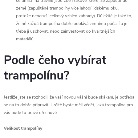
se umístí na trávník jsou zde i takové, které lze zapustit do
země (zapuštěné trampolíny více lahodí lidskému oku,
protože nenaruší celkový vzhled zahrady). Důležité je také to,
že né každá trampolína dobře odolává zimnímu počasí a je
třeba ji uschovat, nebo zainvestovat do kvalitnějších
materiálů.
Podle čeho vybírat
trampolínu?
Jestliže jste se rozhodli, že vaší novou vášní bude skákání, je potřeba
se na to dobře připravit. Určitě byste měli vědět, jaká trampolína pro
vás bude to pravé ořechové.
Velikost trampolíny