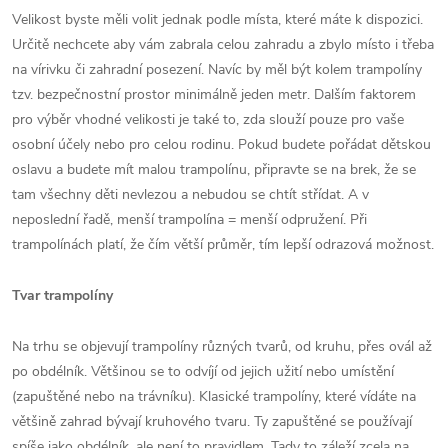
Velikost byste měli volit jednak podle místa, které máte k dispozici.
Určitě nechcete aby vám zabrala celou zahradu a zbylo místo i třeba
na vírivku či zahradní posezení. Navíc by měl být kolem trampolíny
tzv. bezpečnostní prostor minimálně jeden metr. Dalším faktorem
pro výběr vhodné velikosti je také to, zda slouží pouze pro vaše
osobní účely nebo pro celou rodinu. Pokud budete pořádat dětskou
oslavu a budete mít malou trampolínu, připravte se na brek, že se
tam všechny děti nevlezou a nebudou se chtít střídat. A v
neposlední řadě, menší trampolína = menší odpružení. Při
trampolínách platí, že čím větší průměr, tím lepší odrazová možnost.
Tvar trampolíny
Na trhu se objevují trampolíny různých tvarů, od kruhu, přes ovál až
po obdélník. Většinou se to odvíjí od jejich užití nebo umístění
(zapuštěné nebo na trávníku). Klasické trampolíny, které vídáte na
většině zahrad bývají kruhového tvaru. Ty zapuštěné se používají
spíše jako obdélník, ale není to pravidlem. Tady to záleží zcela na