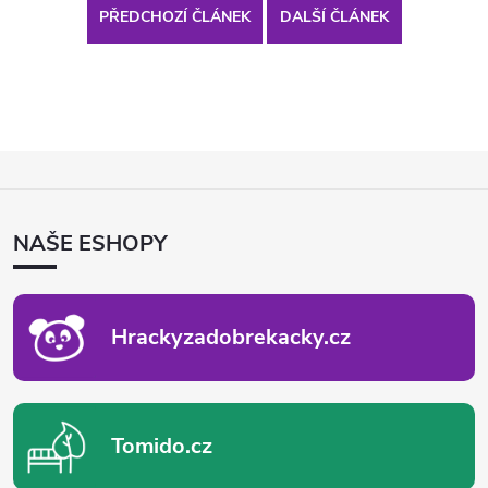
PŘEDCHOZÍ ČLÁNEK
DALŠÍ ČLÁNEK
Z
Á
P
NAŠE ESHOPY
A
T
Í
Hrackyzadobrekacky.cz
Tomido.cz