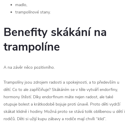
madlo,
trampolínové stany.
Benefity skákání na
trampolíne
A na závěr něco pozitivního.
Trampolíny jsou zdrojem radosti a spokejnosti, a to především u
dětí. Co to ale zapříčiňuje? Skákáním se v těle vytváří endorfiny,
hormony štěstí. Díky endorfinum máte nejen radost, ale také
otupuje bolest a krátkodobě bojuje proti únavě. Proto děti vydrží
skákat klidně i hodiny. Možná proto se stává tolik oblíbenou u dětí i
rodičů. Děti si užijí kupu zábavy a rodiče mají chvíli “klid”.