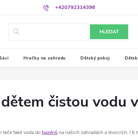
+420792314398
HLEDAT
šáci
Hračky na zahradu
Dětský pokoj
Dětsk
it dětem čistou vodu 
m teče také voda do
bazénů
na našich zahradách a dvorcích. I ti