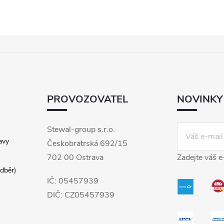
PROVOZOVATEL
NOVINKY
Stewal-group s.r.o.
avy
Českobratrská 692/15
702 00 Ostrava
Zadejte váš e
dběr)
IČ: 05457939
DIČ: CZ05457939