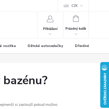
CZK
NÁKUPNÍ
KOŠÍK
Prázdný košík
Přihlášení
á vozítka
Dětské autosedačky
Dřevěné hračky
v bazénu?
 nejmenší si zaslouží pokud možno