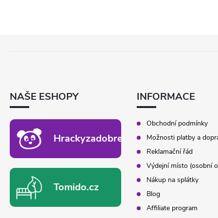
Z
Á
P
A
T
NAŠE ESHOPY
INFORMACE
Í
Obchodní podmínky
Hrackyzadobrekacky.cz
Možnosti platby a dopr
Reklamační řád
Výdejní místo (osobní o
Nákup na splátky
Tomido.cz
Blog
Affiliate program