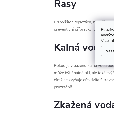
Řasy
Při vyšších teplotách, hovoří se c
preventivní přípravky. U těchto p
Použív
analýze
Více in
Kalná voda
Nast
Pokud je v bazénu kalná voda bude
může být špatné pH, ale také zvý
čímž se zvyšuje efektivita filtrov
průzračně.
Zkažená vod