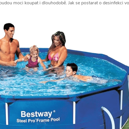
 budou moci koupat i dlouhodobě. Jak se postarat o desinfekci vo