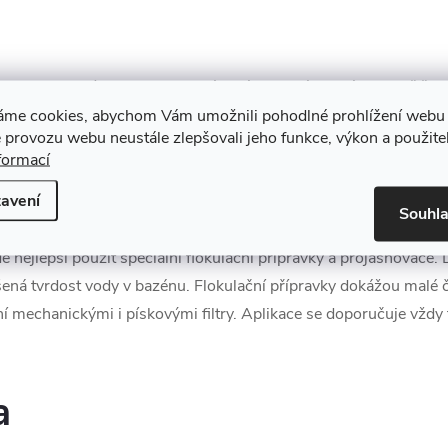
ca o 20 stupních Celsia, je bazénová voda náchylná k tvorbě řas a
roduktů by mělo být vždy udáváno, jak často provádět aplikaci.
áme cookies, abychom Vám umožnili pohodlné prohlížení webu 
 provozu webu neustále zlepšovali jeho funkce, výkon a použite
formací
avení
Souhl
 nejlepší použít speciální flokulační přípravky a projasňovače
šená tvrdost vody v bazénu. Flokulační přípravky dokážou malé č
ání mechanickými i pískovými filtry. Aplikace se doporučuje vždy
a