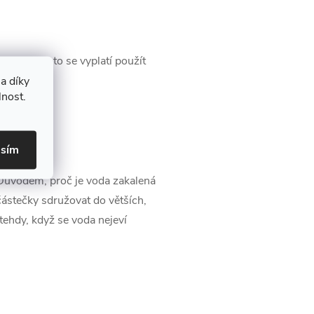
 sinic, proto se vyplatí použít
a díky
lnost.
asím
. Důvodem, proč je voda zakalená
ástečky sdružovat do větších,
 tehdy, když se voda nejeví