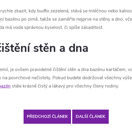
chle zkazit, kdy buďto zezelená, stává se mléčnou nebo kalnou
ní bazénu po zimě, takže se zaměřte nejprve na stěny a dno, vče
 zda má voda správnou kyselost, či spíše zásaditost.
ištění stěn a dna
emií, je ovšem pravidelné čištění stěn a dna bazénu kartáčem, 
ky na povrchové nečistoty. Pokud budete dodržovat všechny výš
bazén
stále krásně čistý a lákavý pro všechny členy rodiny.
PŘEDCHOZÍ ČLÁNEK
DALŠÍ ČLÁNEK