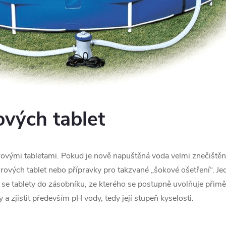
ových tablet
rovými tabletami. Pokud je nově napuštěná voda velmi znečištěn
orových tablet nebo přípravky pro takzvané „šokové ošetření“. J
jí se tablety do zásobníku, ze kterého se postupně uvolňuje přim
 a zjistit především pH vody, tedy její stupeň kyselosti.