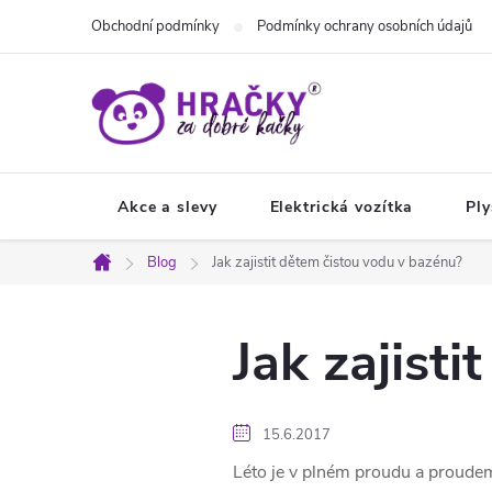
Přejít
Obchodní podmínky
Podmínky ochrany osobních údajů
na
obsah
Akce a slevy
Elektrická vozítka
Ply
Blog
Jak zajistit dětem čistou vodu v bazénu?
Domů
Jak zajist
15.6.2017
Léto je v plném proudu a proude