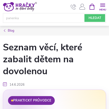
Přejít
NÁKUPNÍ
KOŠÍK
na
obsah
HLEDAT
Blog
Seznam věcí, které
zabalit dětem na
dovolenou
14.6.2026
PRAKTICKÝ PRŮVODCE