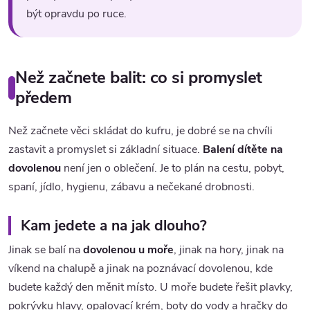
být opravdu po ruce.
Než začnete balit: co si promyslet
předem
Než začnete věci skládat do kufru, je dobré se na chvíli
zastavit a promyslet si základní situace.
Balení dítěte na
dovolenou
není jen o oblečení. Je to plán na cestu, pobyt,
spaní, jídlo, hygienu, zábavu a nečekané drobnosti.
Kam jedete a na jak dlouho?
Jinak se balí na
dovolenou u moře
, jinak na hory, jinak na
víkend na chalupě a jinak na poznávací dovolenou, kde
budete každý den měnit místo. U moře budete řešit plavky,
pokrývku hlavy, opalovací krém, boty do vody a hračky do