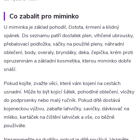
Co zabalit pro miminko
U miminka je základ pohodlí, čistota, krmení a klidný
spánek. Do seznamu patří dostatek plen, vlhčené ubrousky,
přebalovací podložka, sáčky na použité pleny, náhradní
oblečení, body, overaly, bryndáky, deka, čepička, krém proti
opruzeninám a základní kosmetika, kterou miminko dobře
snáší.
Pokud kojíte, zvažte věci, které vám kojení na cestách
usnadní. Může to být kojicí šátek, pohodlné oblečení, vložky
do podprsenky nebo malý ručník. Pokud dítě dostává
kojeneckou výživu, zabalte lahvičky, savičky, dávkovač na
mléko, kartáček na čištění lahviček a vše, co běžně
používáte.
Nezapomeňte na dudlíky, pokud je dítě používá. Vezměte