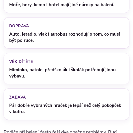
Moře, hory, kemp i hotel mají jiné nároky na balení.
DOPRAVA
Auto, letadlo, vlak i autobus rozhodují o tom, co musí
být po ruce.
VĚK DÍTĚTE
Miminko, batole, předškolák i školák potřebují jinou
výbavu.
ZÁBAVA
Pár dobře vybraných hraček je lepší než celý pokojíček
v kufru.
Rodiče při balení často řeší dva opačné problémy. Buď