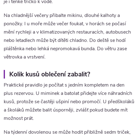
je i tenké tričko k vodě.
Na chladnější večery přibalte mikinu, dlouhé kalhoty a
ponožky. I u moře může večer foukat, v horách se počasí
mění rychleji a v klimatizovaných restauracích, autobusech
nebo letadlech může být dítěti chladno. Do deště se hodí
pláštěnka nebo lehká nepromokavá bunda. Do větru zase
větrovka a vrstvení.
Kolik kusů oblečení zabalit?
Praktické pravidlo je počítat s jedním kompletem na den
plus rezervou. U miminek a batolat přidejte více náhradních
kusů, protože se častěji ušpiní nebo promočí. U předškoláků
a školáků můžete balit úsporněji, zvlášť pokud budete mít
možnost prát.
Na týdenní dovolenou se může hodit přibližně sedm triček,