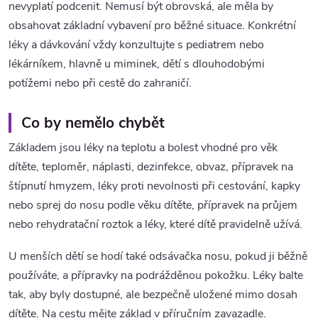
nevyplatí podcenit. Nemusí být obrovská, ale měla by
obsahovat základní vybavení pro běžné situace. Konkrétní
léky a dávkování vždy konzultujte s pediatrem nebo
lékárníkem, hlavně u miminek, dětí s dlouhodobými
potížemi nebo při cestě do zahraničí.
Co by nemělo chybět
Základem jsou léky na teplotu a bolest vhodné pro věk
dítěte, teploměr, náplasti, dezinfekce, obvaz, přípravek na
štípnutí hmyzem, léky proti nevolnosti při cestování, kapky
nebo sprej do nosu podle věku dítěte, přípravek na průjem
nebo rehydratační roztok a léky, které dítě pravidelně užívá.
U menších dětí se hodí také odsávačka nosu, pokud ji běžně
používáte, a přípravky na podrážděnou pokožku. Léky balte
tak, aby byly dostupné, ale bezpečně uložené mimo dosah
dítěte. Na cestu mějte základ v příručním zavazadle.