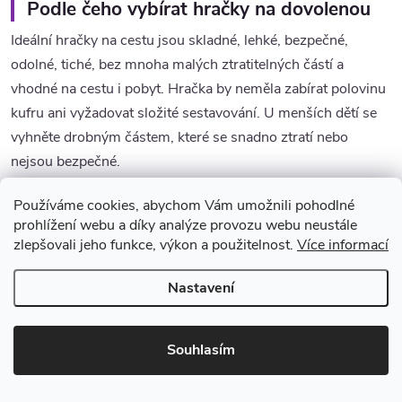
Podle čeho vybírat hračky na dovolenou
Ideální hračky na cestu jsou skladné, lehké, bezpečné,
odolné, tiché, bez mnoha malých ztratitelných částí a
vhodné na cestu i pobyt. Hračka by neměla zabírat polovinu
kufru ani vyžadovat složité sestavování. U menších dětí se
vyhněte drobným částem, které se snadno ztratí nebo
nejsou bezpečné.
Používáme cookies, abychom Vám umožnili pohodlné
Hračky do auta, letadla nebo vlaku
prohlížení webu a díky analýze provozu webu neustále
Na cestu se hodí magnetické knížky, samolepkové sešity,
zlepšovali jeho funkce, výkon a použitelnost.
Více informací
omalovánky, malé figurky, plyšák, knížky, cestovní hry,
Nastavení
kartičky, kreslicí tabulka, interaktivní knížky a jednoduché
hlavolamy. Skvělé jsou aktivity, které dítě zabaví opakovaně
a nedělají nepořádek.
Souhlasím
Pro batolata fungují obrázkové knížky, leporela, měkké