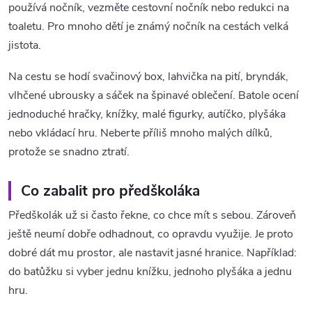
používá nočník, vezměte cestovní nočník nebo redukci na
toaletu. Pro mnoho dětí je známý nočník na cestách velká
jistota.
Na cestu se hodí svačinový box, lahvička na pití, bryndák,
vlhčené ubrousky a sáček na špinavé oblečení. Batole ocení
jednoduché hračky, knížky, malé figurky, autíčko, plyšáka
nebo vkládací hru. Neberte příliš mnoho malých dílků,
protože se snadno ztratí.
Co zabalit pro předškoláka
Předškolák už si často řekne, co chce mít s sebou. Zároveň
ještě neumí dobře odhadnout, co opravdu využije. Je proto
dobré dát mu prostor, ale nastavit jasné hranice. Například:
do batůžku si vyber jednu knížku, jednoho plyšáka a jednu
hru.