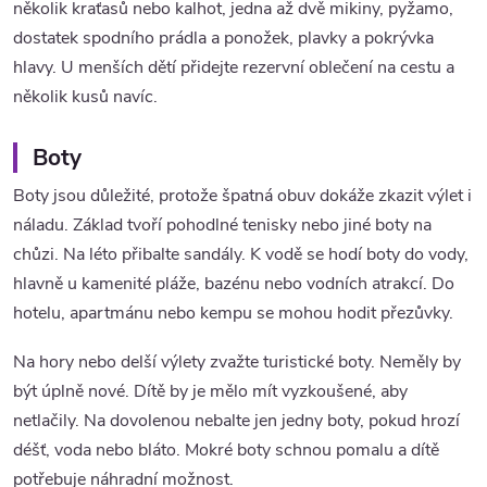
několik kraťasů nebo kalhot, jedna až dvě mikiny, pyžamo,
dostatek spodního prádla a ponožek, plavky a pokrývka
hlavy. U menších dětí přidejte rezervní oblečení na cestu a
několik kusů navíc.
Boty
Boty jsou důležité, protože špatná obuv dokáže zkazit výlet i
náladu. Základ tvoří pohodlné tenisky nebo jiné boty na
chůzi. Na léto přibalte sandály. K vodě se hodí boty do vody,
hlavně u kamenité pláže, bazénu nebo vodních atrakcí. Do
hotelu, apartmánu nebo kempu se mohou hodit přezůvky.
Na hory nebo delší výlety zvažte turistické boty. Neměly by
být úplně nové. Dítě by je mělo mít vyzkoušené, aby
netlačily. Na dovolenou nebalte jen jedny boty, pokud hrozí
déšť, voda nebo bláto. Mokré boty schnou pomalu a dítě
potřebuje náhradní možnost.