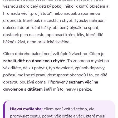
vezmou skoro celý dětský pokoj, několik kufrů oblečení a
hromadu věcí „pro jistotu“, nebo naopak zapomenou
drobnosti, které pak na cestách chybí. Typicky náhradní
oblečení do příruční tašky, oblíbený plyšák na spaní,
dostatek plen na cestu, opalovací krém, léky, které dítě
běžně užívá, nebo praktická svačina.
Cílem dobrého balení není vzít úplně všechno. Cílem je
zabalit dítě na dovolenou chytře
. To znamená myslet na
věk dítěte, délku pobytu, typ dovolené, způsob dopravy,
počasí, možnosti praní, dostupnost obchodů i to, co dítě
opravdu používá doma. Připravený
seznam věcí na
dovolenou s dítětem
šetří místo, nervy i peníze.
Hlavní myšlenka:
cílem není vzít všechno, ale
promyslet cestu, pobyt, věk dítěte a věci, které musí