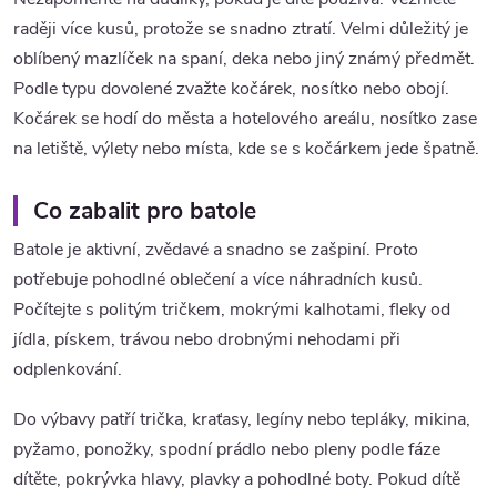
raději více kusů, protože se snadno ztratí. Velmi důležitý je
oblíbený mazlíček na spaní, deka nebo jiný známý předmět.
Podle typu dovolené zvažte kočárek, nosítko nebo obojí.
Kočárek se hodí do města a hotelového areálu, nosítko zase
na letiště, výlety nebo místa, kde se s kočárkem jede špatně.
Co zabalit pro batole
Batole je aktivní, zvědavé a snadno se zašpiní. Proto
potřebuje pohodlné oblečení a více náhradních kusů.
Počítejte s politým tričkem, mokrými kalhotami, fleky od
jídla, pískem, trávou nebo drobnými nehodami při
odplenkování.
Do výbavy patří trička, kraťasy, legíny nebo tepláky, mikina,
pyžamo, ponožky, spodní prádlo nebo pleny podle fáze
dítěte, pokrývka hlavy, plavky a pohodlné boty. Pokud dítě