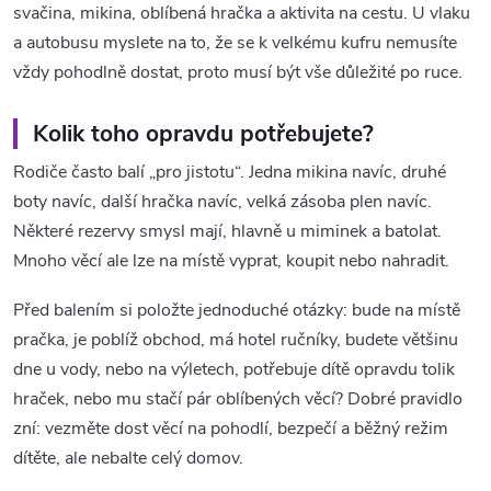
svačina, mikina, oblíbená hračka a aktivita na cestu. U vlaku
a autobusu myslete na to, že se k velkému kufru nemusíte
vždy pohodlně dostat, proto musí být vše důležité po ruce.
Kolik toho opravdu potřebujete?
Rodiče často balí „pro jistotu“. Jedna mikina navíc, druhé
boty navíc, další hračka navíc, velká zásoba plen navíc.
Některé rezervy smysl mají, hlavně u miminek a batolat.
Mnoho věcí ale lze na místě vyprat, koupit nebo nahradit.
Před balením si položte jednoduché otázky: bude na místě
pračka, je poblíž obchod, má hotel ručníky, budete většinu
dne u vody, nebo na výletech, potřebuje dítě opravdu tolik
hraček, nebo mu stačí pár oblíbených věcí? Dobré pravidlo
zní: vezměte dost věcí na pohodlí, bezpečí a běžný režim
dítěte, ale nebalte celý domov.