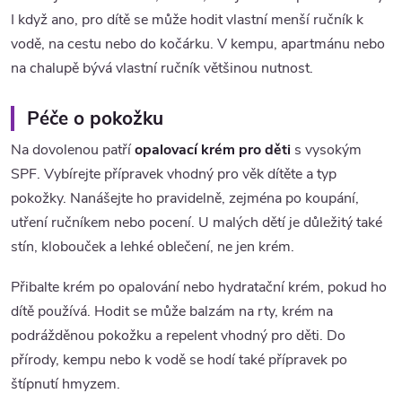
I když ano, pro dítě se může hodit vlastní menší ručník k
vodě, na cestu nebo do kočárku. V kempu, apartmánu nebo
na chalupě bývá vlastní ručník většinou nutnost.
Péče o pokožku
Na dovolenou patří
opalovací krém pro děti
s vysokým
SPF. Vybírejte přípravek vhodný pro věk dítěte a typ
pokožky. Nanášejte ho pravidelně, zejména po koupání,
utření ručníkem nebo pocení. U malých dětí je důležitý také
stín, klobouček a lehké oblečení, ne jen krém.
Přibalte krém po opalování nebo hydratační krém, pokud ho
dítě používá. Hodit se může balzám na rty, krém na
podrážděnou pokožku a repelent vhodný pro děti. Do
přírody, kempu nebo k vodě se hodí také přípravek po
štípnutí hmyzem.