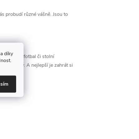
 vás probudí různé vášně. Jsou to
a díky
adí stolní fotbal či stolní
lnost.
aké dívky. A nejlepší je zahrát si
 napínavý.
asím