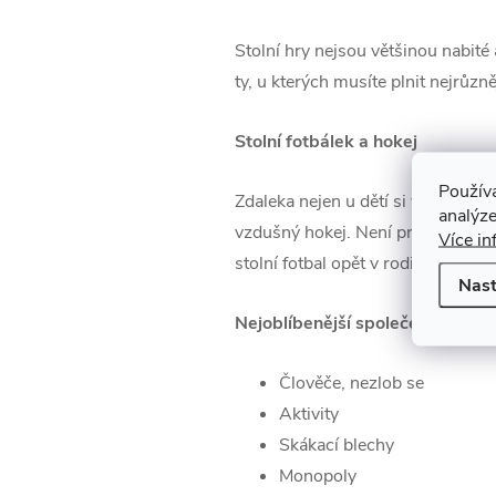
Stolní hry nejsou většinou nabité a
ty, u kterých musíte plnit nejrůzně
Stolní fotbálek a hokej
Použív
Zdaleka nejen u dětí si velikou obl
analýze
vzdušný hokej. Není pravda, že tyt
Více in
stolní fotbal opět v rodinném kruh
Nast
Nejoblíbenější společenské hry p
Člověče, nezlob se
Aktivity
Skákací blechy
Monopoly