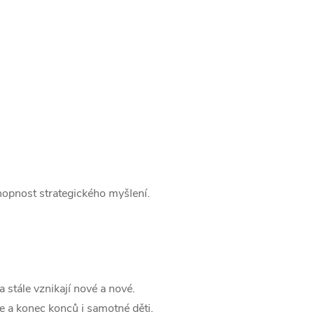
chopnost strategického myšlení.
 stále vznikají nové a nové.
če a konec konců i samotné děti.