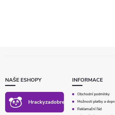
Z
Á
P
A
T
NAŠE ESHOPY
INFORMACE
Í
Obchodní podmínky
Hrackyzadobrekacky.cz
Možnosti platby a dopr
Reklamační řád