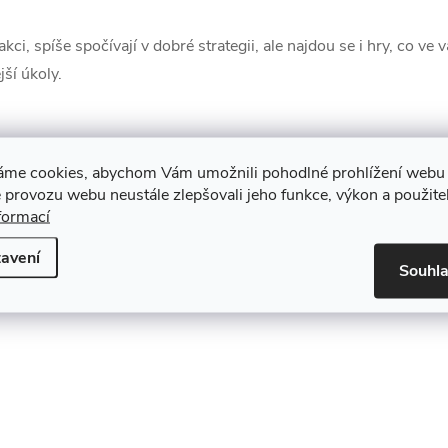
kci, spíše spočívají v dobré strategii, ale najdou se i hry, co ve
jší úkoly.
áme cookies, abychom Vám umožnili pohodlné prohlížení webu 
ibu získaly sportovní hry a mezi ty nejvíce oblíbené se nesporně ř
 provozu webu neustále zlepšovali jeho funkce, výkon a použite
o společenské hry jsou určeny pouze pro kluky, zabaví se u nich t
formací
u, vytvořit vhodné a vyrovnané páry, aby byl fotbálek co nejvíce
avení
Souhl
ro děti a celou rodinu: