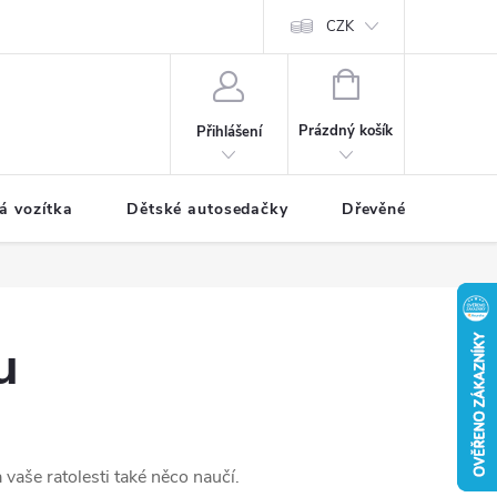
CZK
NÁKUPNÍ
KOŠÍK
Prázdný košík
Přihlášení
á vozítka
Dětské autosedačky
Dřevěné hračky
u
 vaše ratolesti také něco naučí.