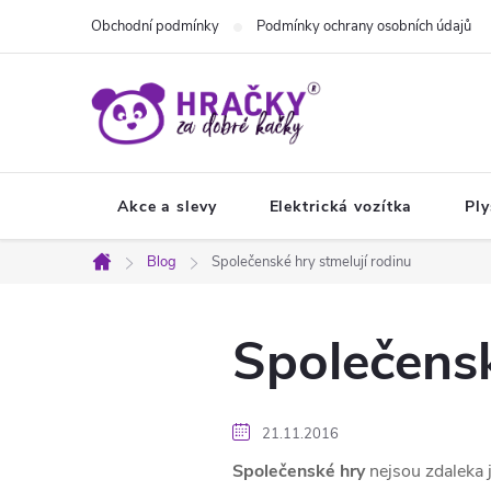
Přejít
Obchodní podmínky
Podmínky ochrany osobních údajů
na
obsah
Akce a slevy
Elektrická vozítka
Ply
Blog
Společenské hry stmelují rodinu
Domů
Společensk
21.11.2016
Společenské hry
nejsou zdaleka j