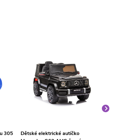
nu 305
Dětské elektrické autíčko
Velký medvěd