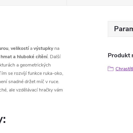
Param
urou
,
velikostí
a
výstupky
na
Produkt n
o hmat a hluboké cítění
. Další
rukturách a geometrických
Chrastít
 Tím se rozvíjí funkce ruka-oko,
není snadné držet míč v ruce.
ché, ale vzdělávací hračky vám
y: