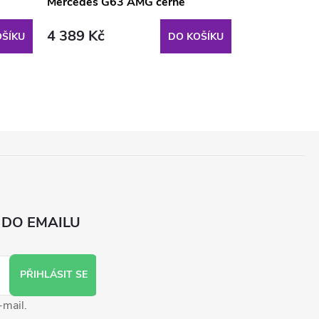
Mercedes G63 AMG černé
světle hnědý
4 389 Kč
1 690 Kč
ŠÍKU
DO KOŠÍKU
 DO EMAILU
PŘIHLÁSIT SE
-mail.