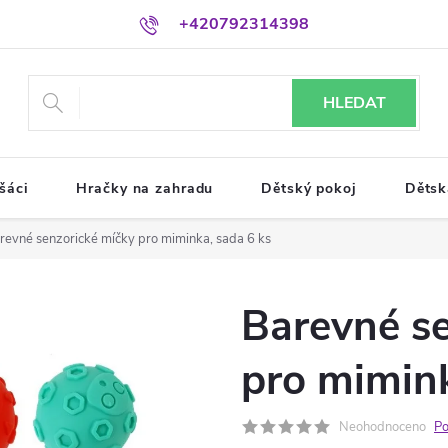
+420792314398
HLEDAT
šáci
Hračky na zahradu
Dětský pokoj
Dětsk
revné senzorické míčky pro miminka, sada 6 ks
Barevné s
pro mimink
Neohodnoceno
Po