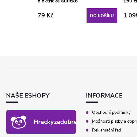
elektrické autíčko
160 c
79 Kč
1 09
DO KOŠÍKU
DO KOŠÍKU
Z
Á
P
A
T
NAŠE ESHOPY
INFORMACE
Í
Obchodní podmínky
Hrackyzadobrekacky.cz
Možnosti platby a dopr
Reklamační řád