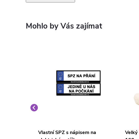
é křeslo
Vlastní SPZ s nápisem na
Velký