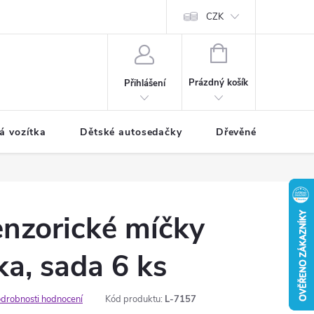
CZK
NÁKUPNÍ
KOŠÍK
Prázdný košík
Přihlášení
á vozítka
Dětské autosedačky
Dřevěné hračky
enzorické míčky
a, sada 6 ks
drobnosti hodnocení
Kód produktu:
L-7157