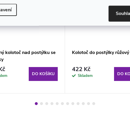
avení
Souhl
ný kolotoč nad postýlku se
Kolotoč do postýlky růžový
ky
Kč
422 Kč
DO KOŠÍKU
DO KO
adem
Skladem