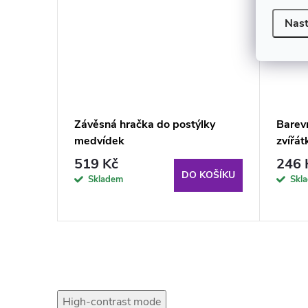
Nast
Závěsná hračka do postýlky
Barev
bavky
medvídek
zvířát
519 Kč
246 
KOŠÍKU
DO KOŠÍKU
Skladem
Skl
High-contrast mode