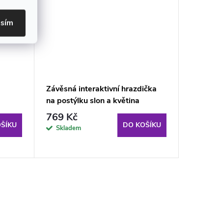
asím
Závěsná interaktivní hrazdička
Kolotoč
na postýlku slon a květina
2v1 Ovl
769 Kč
816 K
ŠÍKU
DO KOŠÍKU
Skladem
Sklad