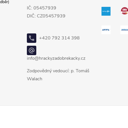
dběr)
IČ: 05457939
DIČ: CZ05457939
+420 792 314 398
info@hrackyzadobrekacky.cz
Zodpovědný vedoucí: p. Tomáš
Walach