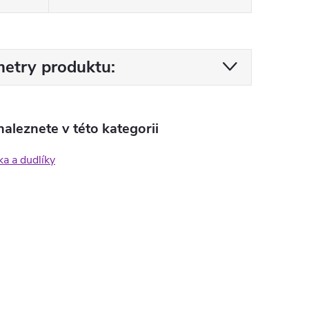
etry produktu:
aleznete v této kategorii
ka a dudlíky