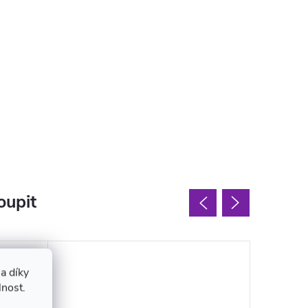
oupit
a díky
lnost.