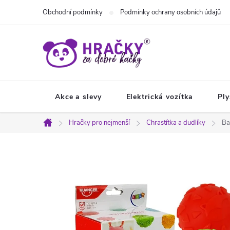
Přejít
Obchodní podmínky
Podmínky ochrany osobních údajů
na
obsah
Akce a slevy
Elektrická vozítka
Ply
Hračky pro nejmenší
Chrastítka a dudlíky
Ba
Domů