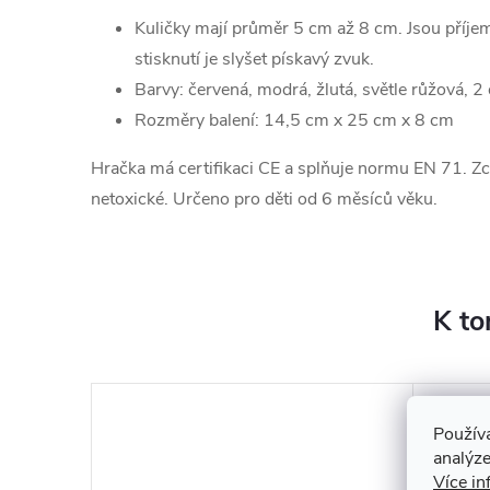
Kuličky mají průměr 5 cm až 8 cm. Jsou příjem
stisknutí je slyšet pískavý zvuk.
Barvy: červená, modrá, žlutá, světle růžová, 2
Rozměry balení: 14,5 cm x 25 cm x 8 cm
Hračka má certifikaci CE a splňuje normu EN 71. Zc
netoxické. Určeno pro děti od 6 měsíců věku.
K to
Použív
analýze
Více in