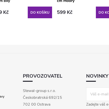
m bílý
cm Modrý
9 Kč
599 Kč
DO KOŠÍKU
DO KO
PROVOZOVATEL
NOVINKY
Stewal-group s.r.o.
avy
Českobratrská 692/15
702 00 Ostrava
Zadejte váš e