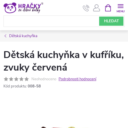
Přejít
NÁKUPNÍ
KOŠÍK
na
obsah
HLEDAT
Dětská kuchyňka
Dětská kuchyňka v kufříku,
zvuky červená
Neohodnoceno
Podrobnosti hodnocení
Kód produktu:
008-58