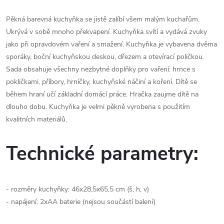
Pěkná barevná kuchyňka se jistě zalíbí všem malým kuchařům.
Ukrývá v sobě mnoho překvapení. Kuchyňka svítí a vydává zvuky
jako při opravdovém vaření a smažení. Kuchyňka je vybavena dvěma
sporáky, boční kuchyňskou deskou, dřezem a otevírací poličkou.
Sada obsahuje všechny nezbytné doplňky pro vaření: hrnce s
pokličkami, příbory, hrníčky, kuchyňské náčiní a koření. Dítě se
během hraní učí základní domácí práce. Hračka zaujme dítě na
dlouho dobu. Kuchyňka je velmi pěkně vyrobena s použitím
kvalitních materiálů.
Technické parametry:
- rozměry kuchyňky: 46x28,5x65,5 cm (š, h, v)
- napájení: 2xAA baterie (nejsou součástí balení)