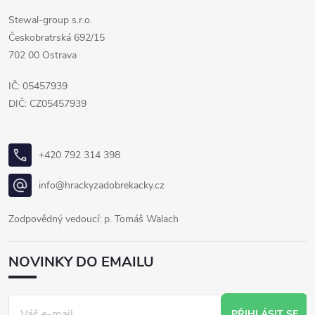
Stewal-group s.r.o.
Českobratrská 692/15
702 00 Ostrava
IČ: 05457939
DIČ: CZ05457939
+420 792 314 398
info@hrackyzadobrekacky.cz
Zodpovědný vedoucí: p. Tomáš Walach
NOVINKY DO EMAILU
PŘIHLÁSIT SE