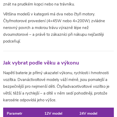
s
znát na prudkém kopci nebo na trávníku.
u
Většina modelů v kategorii má dva nebo čtyři motory.
Čtyřmotorové provedení (4×45W nebo 4×200W) zvládne
nerovný povrch a mokrou trávu výrazně lépe než
dvoumotorové – a právě to zákazníci při nákupu nejčastěji
podceňují.
Jak vybrat podle věku a výkonu
Napětí baterie je přímý ukazatel výkonu, rychlosti i hmotnosti
vozítka. Dvanáctivoltové modely váží méně, jsou pomalejší a
bezpečnější pro nejmenší děti. Čtyřiadvacetivoltové vozítko je
větší, těžší a rychlejší – a dítě v něm sedí pohodlněji, protože
karosérie odpovídá jeho výšce.
Parametr
12V model
24V model