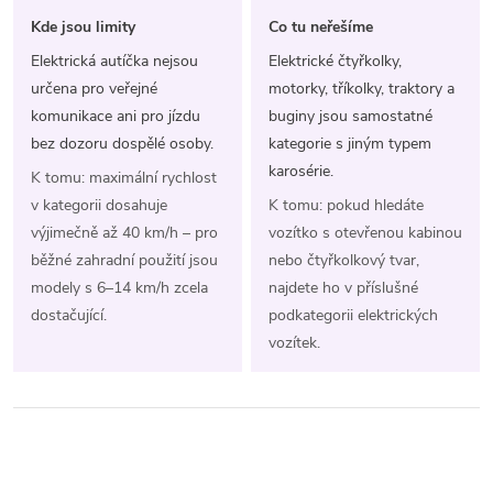
Kde jsou limity
Co tu neřešíme
Elektrická autíčka nejsou
Elektrické čtyřkolky,
určena pro veřejné
motorky, tříkolky, traktory a
komunikace ani pro jízdu
buginy jsou samostatné
bez dozoru dospělé osoby.
kategorie s jiným typem
karosérie.
K tomu: maximální rychlost
v kategorii dosahuje
K tomu: pokud hledáte
výjimečně až 40 km/h – pro
vozítko s otevřenou kabinou
běžné zahradní použití jsou
nebo čtyřkolkový tvar,
modely s 6–14 km/h zcela
najdete ho v příslušné
dostačující.
podkategorii elektrických
vozítek.