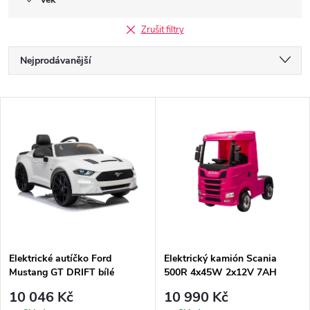
Zrušit filtry
Ř
Nejprodávanější
a
Nejlevnější
V
Nejdražší
z
ý
Abecedně
e
p
n
i
í
s
p
Elektrické autíčko Ford
Elektrický kamión Scania
Mustang GT DRIFT bílé
500R 4x45W 2x12V 7AH
p
růžový
r
10 046 Kč
10 990 Kč