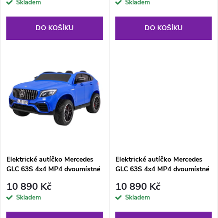
r
Skladem
Skladem
o
o
DO KOŠÍKU
DO KOŠÍKU
d
d
u
u
k
k
t
t
ů
ů
Elektrické autíčko Mercedes
Elektrické autíčko Mercedes
GLC 63S 4x4 MP4 dvoumístné
GLC 63S 4x4 MP4 dvoumístné
modré
červené
10 890 Kč
10 890 Kč
Skladem
Skladem