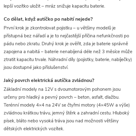
lepší vozítko uložit – mráz snižuje kapacitu baterie.
Co dělat, když autíčko po nabití nejede?
První krok je zkontrolovat pojistku – u většiny modelů je
přístupná bez nářadí a je to nejčastější příčina nefunkčnosti po
pádu nebo zkratu. Druhý krok je ověřit, zda je baterie správně
zapojena a nabitá – baterie nenabíjená déle než 3 měsíce může
ztratit kapacitu trvale. Náhradní díly (pojistky, baterie, nabíječky)
jsou dostupné jako příslušenství.
Jaký povrch elektrická autíčka zvládnou?
Základní modely na 12V s dvoumotorovým pohonem jsou
určeny pro hladký a pevný povrch – beton, asfalt, dlažbu.
Terénní modely 4×4 na 24V se čtyřmi motory (4×45W a výše)
zvládnou krátkou trávu, jemný štěrk a zahradní cestu. Hluboký
písek, bláto nebo vysoká tráva jsou nad možnosti většiny
dětských elektrických vozítek.