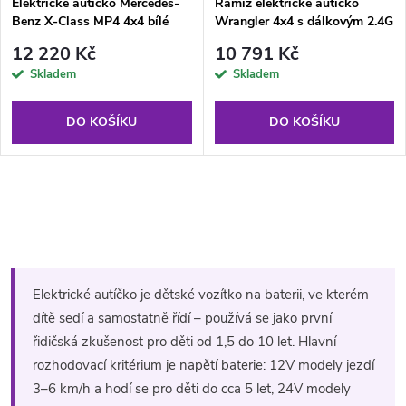
Elektrické autíčko Mercedes-
Ramiz elektrické autíčko
Benz X-Class MP4 4x4 bílé
Wrangler 4x4 s dálkovým 2.4G
ovládáním červené
12 220 Kč
10 791 Kč
Skladem
Skladem
DO KOŠÍKU
DO KOŠÍKU
O
v
l
Elektrické autíčko je dětské vozítko na baterii, ve kterém
á
dítě sedí a samostatně řídí – používá se jako první
řidičská zkušenost pro děti od 1,5 do 10 let. Hlavní
d
rozhodovací kritérium je napětí baterie: 12V modely jezdí
a
3–6 km/h a hodí se pro děti do cca 5 let, 24V modely