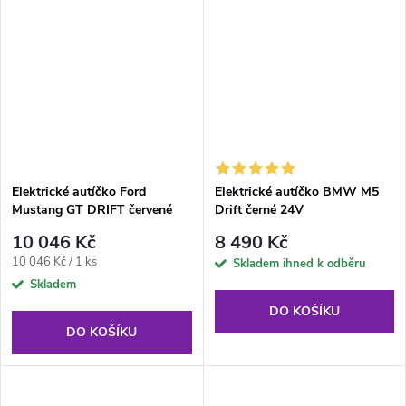
Elektrické autíčko Ford
Elektrické autíčko BMW M5
Mustang GT DRIFT červené
Drift černé 24V
10 046 Kč
8 490 Kč
Měrná
10 046 Kč / 1 ks
Skladem ihned k odběru
cena:
Skladem
DO KOŠÍKU
DO KOŠÍKU