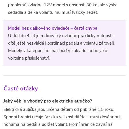
problémů zvládne 12V model s nosností 30 kg, ale výška
sedadla a délka volantu mu musí fyzicky sedět.
Model bez dálkového ovladače – častá chyba
U dětí do 4 let je rodičovský ovladač prakticky nutnost –
dítě ještě nezvládá koordinaci pedálu a volantu zároveň.
Modely v kategorii ho mají buď v základu, nebo jako
volitelné příslušenství.
Časté otázky
Jaký věk je vhodný pro elektrické autíčko?
Elektrická autíčka jsou určena dětem od přibližně 1,5 roku.
Spodní hranici určuje fyzická velikost dítěte – musí dosáhnout
nohama na pedál a udržet volant. Horní hranice závisí na