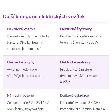
Další kategorie elektrických vozítek
Elektrická vozítka
Elektrické čtyřkolky
Přehled všech typů – motorky,
Pro trávu, zahradu a nerovný
traktory, tříkolky, buginy i
terén – výkon až 4×200W.
autíčka na jednom místě.
Elektrické buginy
Elektrické motorky
Výkonné modely pro
Pro děti, které preferují
náročnější jezdce a terén.
dvoukolový zážitek místo
autíčka.
Náhradní baterie
Dálkové ovladače
Gelové baterie 6V, 12V i 24V
Náhradní ovladače 2,4 GHz
pro všechny typy vozítek.
kompatibilní s Tomido, Ramiz a