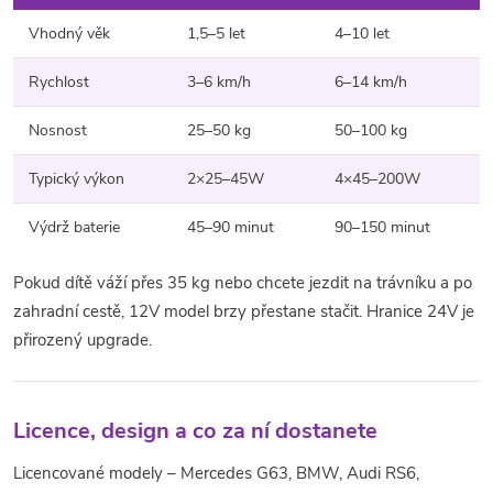
Vhodný věk
1,5–5 let
4–10 let
Rychlost
3–6 km/h
6–14 km/h
Nosnost
25–50 kg
50–100 kg
Typický výkon
2×25–45W
4×45–200W
Výdrž baterie
45–90 minut
90–150 minut
Pokud dítě váží přes 35 kg nebo chcete jezdit na trávníku a po
zahradní cestě, 12V model brzy přestane stačit. Hranice 24V je
přirozený upgrade.
Licence, design a co za ní dostanete
Licencované modely – Mercedes G63, BMW, Audi RS6,