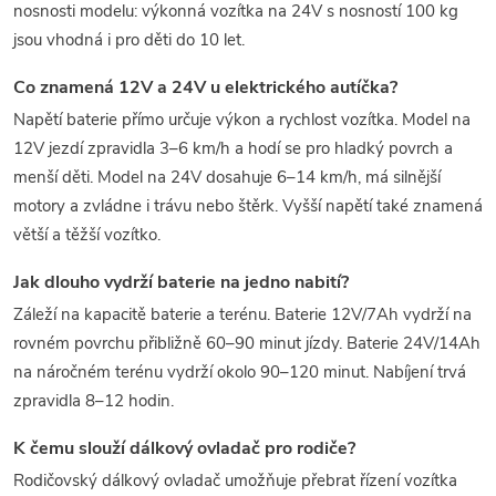
nosnosti modelu: výkonná vozítka na 24V s nosností 100 kg
jsou vhodná i pro děti do 10 let.
Co znamená 12V a 24V u elektrického autíčka?
Napětí baterie přímo určuje výkon a rychlost vozítka. Model na
12V jezdí zpravidla 3–6 km/h a hodí se pro hladký povrch a
menší děti. Model na 24V dosahuje 6–14 km/h, má silnější
motory a zvládne i trávu nebo štěrk. Vyšší napětí také znamená
větší a těžší vozítko.
Jak dlouho vydrží baterie na jedno nabití?
Záleží na kapacitě baterie a terénu. Baterie 12V/7Ah vydrží na
rovném povrchu přibližně 60–90 minut jízdy. Baterie 24V/14Ah
na náročném terénu vydrží okolo 90–120 minut. Nabíjení trvá
zpravidla 8–12 hodin.
K čemu slouží dálkový ovladač pro rodiče?
Rodičovský dálkový ovladač umožňuje přebrat řízení vozítka