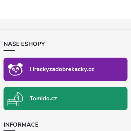
Z
Á
P
NAŠE ESHOPY
A
T
Í
Hrackyzadobrekacky.cz
Tomido.cz
INFORMACE