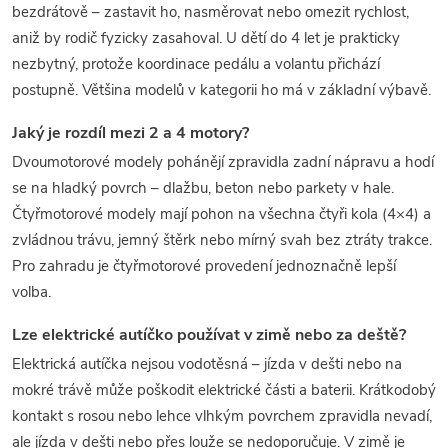
bezdrátově – zastavit ho, nasměrovat nebo omezit rychlost,
aniž by rodič fyzicky zasahoval. U dětí do 4 let je prakticky
nezbytný, protože koordinace pedálu a volantu přichází
postupně. Většina modelů v kategorii ho má v základní výbavě.
Jaký je rozdíl mezi 2 a 4 motory?
Dvoumotorové modely pohánějí zpravidla zadní nápravu a hodí
se na hladký povrch – dlažbu, beton nebo parkety v hale.
Čtyřmotorové modely mají pohon na všechna čtyři kola (4×4) a
zvládnou trávu, jemný štěrk nebo mírný svah bez ztráty trakce.
Pro zahradu je čtyřmotorové provedení jednoznačně lepší
volba.
Lze elektrické autíčko používat v zimě nebo za deště?
Elektrická autíčka nejsou vodotěsná – jízda v dešti nebo na
mokré trávě může poškodit elektrické části a baterii. Krátkodobý
kontakt s rosou nebo lehce vlhkým povrchem zpravidla nevadí,
ale jízda v dešti nebo přes louže se nedoporučuje. V zimě je