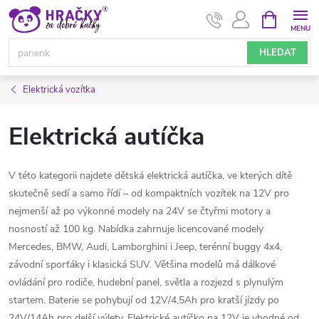
Přejít
NÁKUPNÍ
KOŠÍK
na
obsah
HLEDAT
Elektrická vozítka
Elektrická autíčka
V této kategorii najdete dětská elektrická autíčka, ve kterých dítě
skutečně sedí a samo řídí – od kompaktních vozítek na 12V pro
nejmenší až po výkonné modely na 24V se čtyřmi motory a
nosností až 100 kg. Nabídka zahrnuje licencované modely
Mercedes, BMW, Audi, Lamborghini i Jeep, terénní buggy 4x4,
závodní sporťáky i klasická SUV. Většina modelů má dálkové
ovládání pro rodiče, hudební panel, světla a rozjezd s plynulým
startem. Baterie se pohybují od 12V/4,5Ah pro kratší jízdy po
24V/14Ah pro delší výlety. Elektrické autíčko na 12V je vhodné od