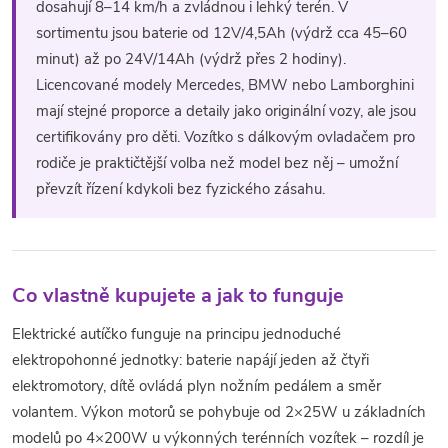
dosahují 8–14 km/h a zvládnou i lehký terén. V
c
sortimentu jsou baterie od 12V/4,5Ah (výdrž cca 45–60
í
minut) až po 24V/14Ah (výdrž přes 2 hodiny).
Licencované modely Mercedes, BMW nebo Lamborghini
p
mají stejné proporce a detaily jako originální vozy, ale jsou
r
certifikovány pro děti. Vozítko s dálkovým ovladačem pro
rodiče je praktičtější volba než model bez něj – umožní
v
převzít řízení kdykoli bez fyzického zásahu.
k
y
v
Co vlastně kupujete a jak to funguje
ý
Elektrické autíčko funguje na principu jednoduché
elektropohonné jednotky: baterie napájí jeden až čtyři
p
elektromotory, dítě ovládá plyn nožním pedálem a směr
i
volantem. Výkon motorů se pohybuje od 2×25W u základních
modelů po 4×200W u výkonných terénních vozítek – rozdíl je