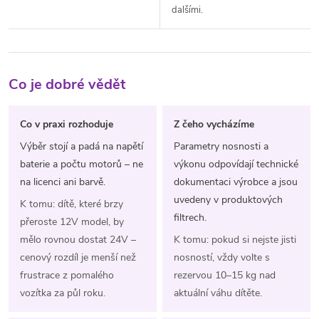
dalšími.
Co je dobré vědět
Co v praxi rozhoduje
Z čeho vycházíme
Výběr stojí a padá na napětí
Parametry nosnosti a
baterie a počtu motorů – ne
výkonu odpovídají technické
na licenci ani barvě.
dokumentaci výrobce a jsou
uvedeny v produktových
K tomu: dítě, které brzy
filtrech.
přeroste 12V model, by
mělo rovnou dostat 24V –
K tomu: pokud si nejste jisti
cenový rozdíl je menší než
nosností, vždy volte s
frustrace z pomalého
rezervou 10–15 kg nad
vozítka za půl roku.
aktuální váhu dítěte.