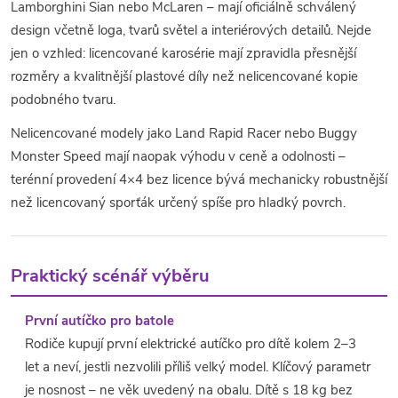
Lamborghini Sian nebo McLaren – mají oficiálně schválený
design včetně loga, tvarů světel a interiérových detailů. Nejde
jen o vzhled: licencované karosérie mají zpravidla přesnější
rozměry a kvalitnější plastové díly než nelicencované kopie
podobného tvaru.
Nelicencované modely jako Land Rapid Racer nebo Buggy
Monster Speed mají naopak výhodu v ceně a odolnosti –
terénní provedení 4×4 bez licence bývá mechanicky robustnější
než licencovaný sporťák určený spíše pro hladký povrch.
Praktický scénář výběru
První autíčko pro batole
Rodiče kupují první elektrické autíčko pro dítě kolem 2–3
let a neví, jestli nezvolili příliš velký model. Klíčový parametr
je nosnost – ne věk uvedený na obalu. Dítě s 18 kg bez