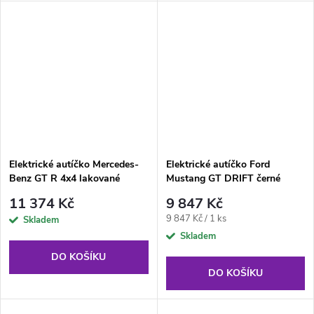
Elektrické autíčko Mercedes-
Elektrické autíčko Ford
Benz GT R 4x4 lakované
Mustang GT DRIFT černé
zelené
11 374 Kč
9 847 Kč
Měrná
9 847 Kč / 1 ks
Skladem
cena:
Skladem
DO KOŠÍKU
DO KOŠÍKU