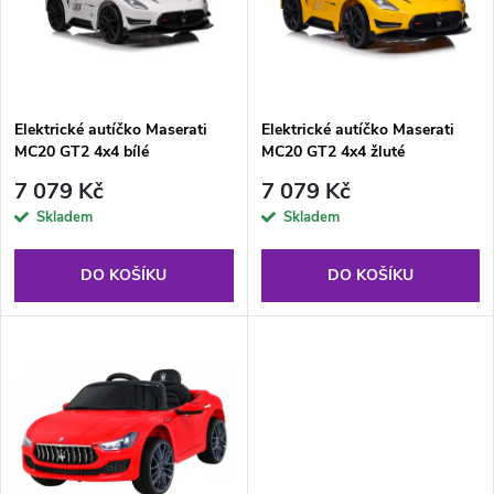
p
n
i
í
s
p
Elektrické autíčko Maserati
Elektrické autíčko Maserati
MC20 GT2 4x4 bílé
MC20 GT2 4x4 žluté
p
r
7 079 Kč
7 079 Kč
r
Skladem
Skladem
o
o
DO KOŠÍKU
DO KOŠÍKU
d
d
u
u
k
k
t