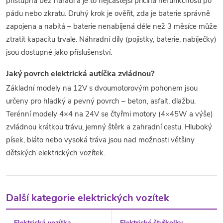
přístupná bez nářadí a je to nejčastější příčina nefunkčnosti po
pádu nebo zkratu. Druhý krok je ověřit, zda je baterie správně
zapojena a nabitá – baterie nenabíjená déle než 3 měsíce může
ztratit kapacitu trvale. Náhradní díly (pojistky, baterie, nabíječky)
jsou dostupné jako příslušenství.
Jaký povrch elektrická autíčka zvládnou?
Základní modely na 12V s dvoumotorovým pohonem jsou
určeny pro hladký a pevný povrch – beton, asfalt, dlažbu.
Terénní modely 4×4 na 24V se čtyřmi motory (4×45W a výše)
zvládnou krátkou trávu, jemný štěrk a zahradní cestu. Hluboký
písek, bláto nebo vysoká tráva jsou nad možnosti většiny
dětských elektrických vozítek.
Další kategorie elektrických vozítek
Elektrická vozítka
Elektrické čtyřkolky