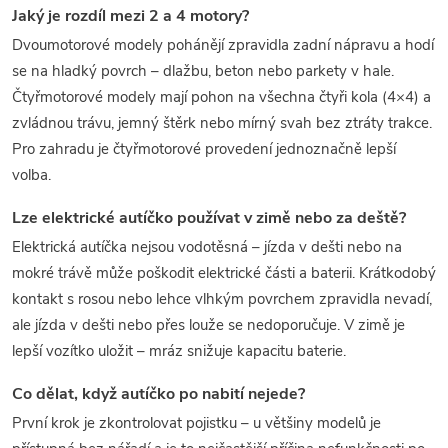
Jaký je rozdíl mezi 2 a 4 motory?
Dvoumotorové modely pohánějí zpravidla zadní nápravu a hodí
se na hladký povrch – dlažbu, beton nebo parkety v hale.
Čtyřmotorové modely mají pohon na všechna čtyři kola (4×4) a
zvládnou trávu, jemný štěrk nebo mírný svah bez ztráty trakce.
Pro zahradu je čtyřmotorové provedení jednoznačně lepší
volba.
Lze elektrické autíčko používat v zimě nebo za deště?
Elektrická autíčka nejsou vodotěsná – jízda v dešti nebo na
mokré trávě může poškodit elektrické části a baterii. Krátkodobý
kontakt s rosou nebo lehce vlhkým povrchem zpravidla nevadí,
ale jízda v dešti nebo přes louže se nedoporučuje. V zimě je
lepší vozítko uložit – mráz snižuje kapacitu baterie.
Co dělat, když autíčko po nabití nejede?
První krok je zkontrolovat pojistku – u většiny modelů je