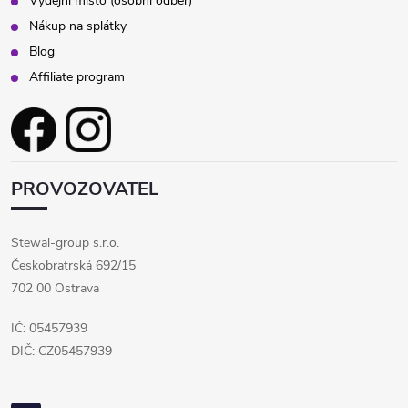
Výdejní místo (osobní odběr)
Nákup na splátky
Blog
Affiliate program
PROVOZOVATEL
Stewal-group s.r.o.
Českobratrská 692/15
702 00 Ostrava
IČ: 05457939
DIČ: CZ05457939