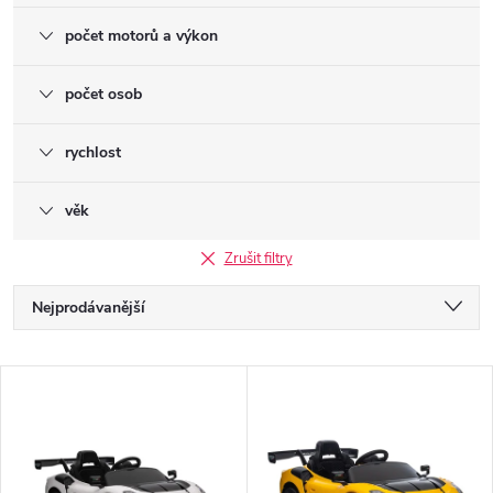
počet motorů a výkon
počet osob
rychlost
věk
Zrušit filtry
Ř
Nejprodávanější
a
Nejlevnější
V
Nejdražší
z
ý
Abecedně
e