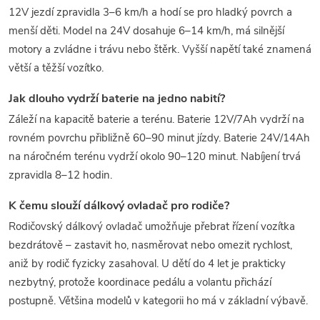
12V jezdí zpravidla 3–6 km/h a hodí se pro hladký povrch a
menší děti. Model na 24V dosahuje 6–14 km/h, má silnější
motory a zvládne i trávu nebo štěrk. Vyšší napětí také znamená
větší a těžší vozítko.
Jak dlouho vydrží baterie na jedno nabití?
Záleží na kapacitě baterie a terénu. Baterie 12V/7Ah vydrží na
rovném povrchu přibližně 60–90 minut jízdy. Baterie 24V/14Ah
na náročném terénu vydrží okolo 90–120 minut. Nabíjení trvá
zpravidla 8–12 hodin.
K čemu slouží dálkový ovladač pro rodiče?
Rodičovský dálkový ovladač umožňuje přebrat řízení vozítka
bezdrátově – zastavit ho, nasměrovat nebo omezit rychlost,
aniž by rodič fyzicky zasahoval. U dětí do 4 let je prakticky
nezbytný, protože koordinace pedálu a volantu přichází
postupně. Většina modelů v kategorii ho má v základní výbavě.