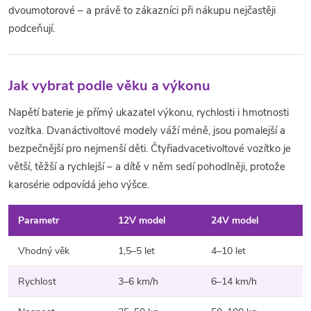
dvoumotorové – a právě to zákazníci při nákupu nejčastěji
podceňují.
Jak vybrat podle věku a výkonu
Napětí baterie je přímý ukazatel výkonu, rychlosti i hmotnosti
vozítka. Dvanáctivoltové modely váží méně, jsou pomalejší a
bezpečnější pro nejmenší děti. Čtyřiadvacetivoltové vozítko je
větší, těžší a rychlejší – a dítě v něm sedí pohodlněji, protože
karosérie odpovídá jeho výšce.
Parametr
12V model
24V model
Vhodný věk
1,5–5 let
4–10 let
Rychlost
3–6 km/h
6–14 km/h