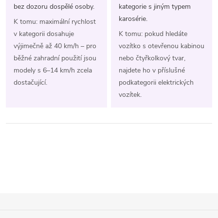
bez dozoru dospělé osoby.
kategorie s jiným typem
karosérie.
K tomu: maximální rychlost
v kategorii dosahuje
K tomu: pokud hledáte
výjimečně až 40 km/h – pro
vozítko s otevřenou kabinou
běžné zahradní použití jsou
nebo čtyřkolkový tvar,
modely s 6–14 km/h zcela
najdete ho v příslušné
dostačující.
podkategorii elektrických
vozítek.
Z
Á