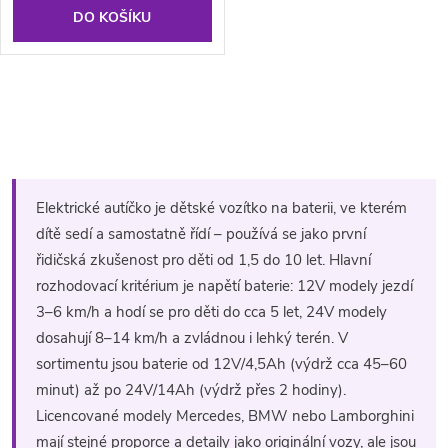
DO KOŠÍKU
O
v
l
Elektrické autíčko je dětské vozítko na baterii, ve kterém
á
dítě sedí a samostatně řídí – používá se jako první
řidičská zkušenost pro děti od 1,5 do 10 let. Hlavní
d
rozhodovací kritérium je napětí baterie: 12V modely jezdí
a
3–6 km/h a hodí se pro děti do cca 5 let, 24V modely
dosahují 8–14 km/h a zvládnou i lehký terén. V
c
sortimentu jsou baterie od 12V/4,5Ah (výdrž cca 45–60
í
minut) až po 24V/14Ah (výdrž přes 2 hodiny).
Licencované modely Mercedes, BMW nebo Lamborghini
p
mají stejné proporce a detaily jako originální vozy, ale jsou