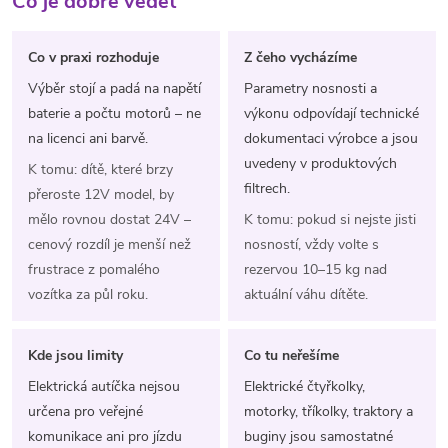
Co je dobré vědět
Co v praxi rozhoduje
Z čeho vycházíme
Výběr stojí a padá na napětí
Parametry nosnosti a
baterie a počtu motorů – ne
výkonu odpovídají technické
na licenci ani barvě.
dokumentaci výrobce a jsou
uvedeny v produktových
K tomu: dítě, které brzy
filtrech.
přeroste 12V model, by
mělo rovnou dostat 24V –
K tomu: pokud si nejste jisti
cenový rozdíl je menší než
nosností, vždy volte s
frustrace z pomalého
rezervou 10–15 kg nad
vozítka za půl roku.
aktuální váhu dítěte.
Kde jsou limity
Co tu neřešíme
Elektrická autíčka nejsou
Elektrické čtyřkolky,
určena pro veřejné
motorky, tříkolky, traktory a
komunikace ani pro jízdu
buginy jsou samostatné