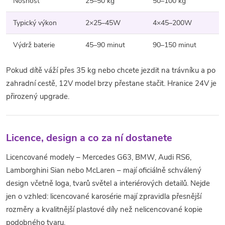
Nosnost
25–50 kg
50–100 kg
Typický výkon
2×25–45W
4×45–200W
Výdrž baterie
45–90 minut
90–150 minut
Pokud dítě váží přes 35 kg nebo chcete jezdit na trávníku a po
zahradní cestě, 12V model brzy přestane stačit. Hranice 24V je
přirozený upgrade.
Licence, design a co za ní dostanete
Licencované modely – Mercedes G63, BMW, Audi RS6,
Lamborghini Sian nebo McLaren – mají oficiálně schválený
design včetně loga, tvarů světel a interiérových detailů. Nejde
jen o vzhled: licencované karosérie mají zpravidla přesnější
rozměry a kvalitnější plastové díly než nelicencované kopie
podobného tvaru.