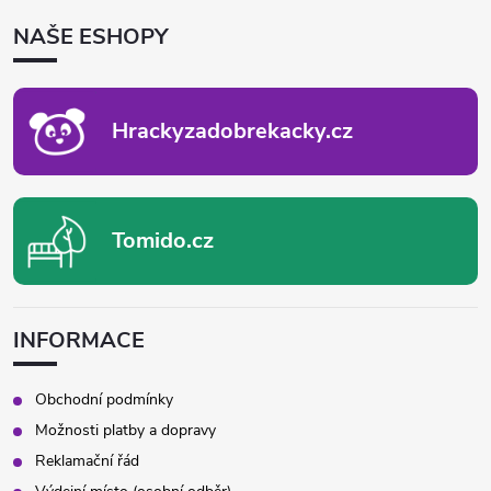
P
NAŠE ESHOPY
A
T
Í
Hrackyzadobrekacky.cz
Tomido.cz
INFORMACE
Obchodní podmínky
Možnosti platby a dopravy
Reklamační řád