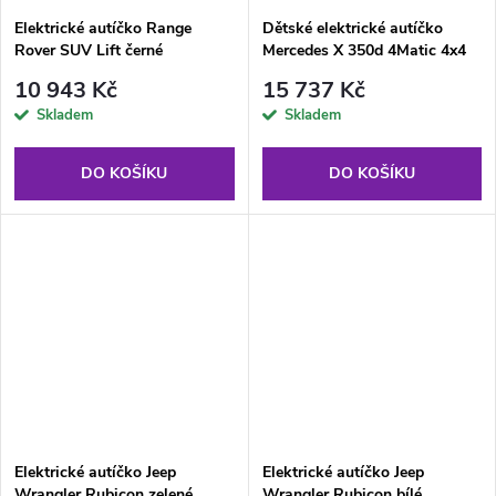
Elektrické autíčko Range
Dětské elektrické autíčko
Rover SUV Lift černé
Mercedes X 350d 4Matic 4x4
bílé
10 943 Kč
15 737 Kč
Skladem
Skladem
DO KOŠÍKU
DO KOŠÍKU
Elektrické autíčko Jeep
Elektrické autíčko Jeep
Wrangler Rubicon zelené
Wrangler Rubicon bílé