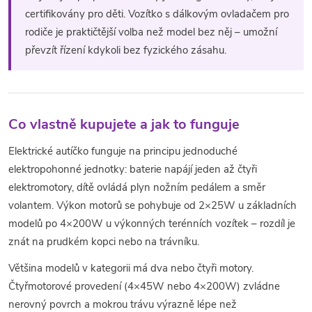
r
certifikovány pro děti. Vozítko s dálkovým ovladačem pro
rodiče je praktičtější volba než model bez něj – umožní
v
převzít řízení kdykoli bez fyzického zásahu.
k
y
v
Co vlastně kupujete a jak to funguje
ý
Elektrické autíčko funguje na principu jednoduché
elektropohonné jednotky: baterie napájí jeden až čtyři
p
elektromotory, dítě ovládá plyn nožním pedálem a směr
i
volantem. Výkon motorů se pohybuje od 2×25W u základních
modelů po 4×200W u výkonných terénních vozítek – rozdíl je
s
znát na prudkém kopci nebo na trávníku.
u
Většina modelů v kategorii má dva nebo čtyři motory.
Čtyřmotorové provedení (4×45W nebo 4×200W) zvládne
nerovný povrch a mokrou trávu výrazně lépe než