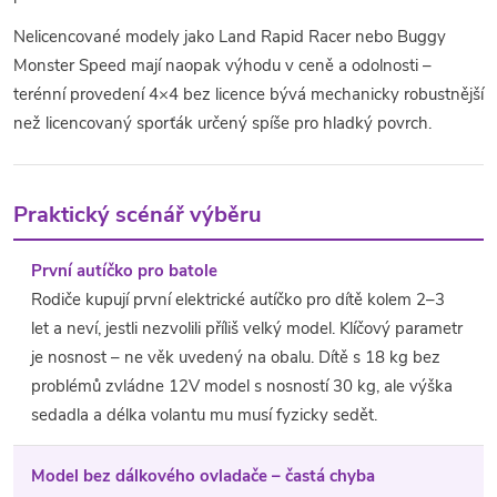
Nelicencované modely jako Land Rapid Racer nebo Buggy
Monster Speed mají naopak výhodu v ceně a odolnosti –
terénní provedení 4×4 bez licence bývá mechanicky robustnější
než licencovaný sporťák určený spíše pro hladký povrch.
Praktický scénář výběru
První autíčko pro batole
Rodiče kupují první elektrické autíčko pro dítě kolem 2–3
let a neví, jestli nezvolili příliš velký model. Klíčový parametr
je nosnost – ne věk uvedený na obalu. Dítě s 18 kg bez
problémů zvládne 12V model s nosností 30 kg, ale výška
sedadla a délka volantu mu musí fyzicky sedět.
Model bez dálkového ovladače – častá chyba