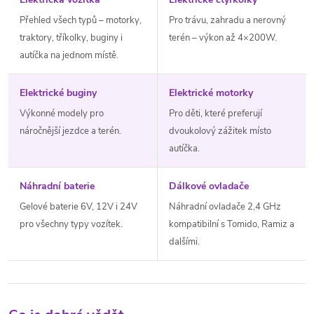
Přehled všech typů – motorky,
Pro trávu, zahradu a nerovný
traktory, tříkolky, buginy i
terén – výkon až 4×200W.
autíčka na jednom místě.
Elektrické buginy
Elektrické motorky
Výkonné modely pro
Pro děti, které preferují
náročnější jezdce a terén.
dvoukolový zážitek místo
autíčka.
Náhradní baterie
Dálkové ovladače
Gelové baterie 6V, 12V i 24V
Náhradní ovladače 2,4 GHz
pro všechny typy vozítek.
kompatibilní s Tomido, Ramiz a
dalšími.