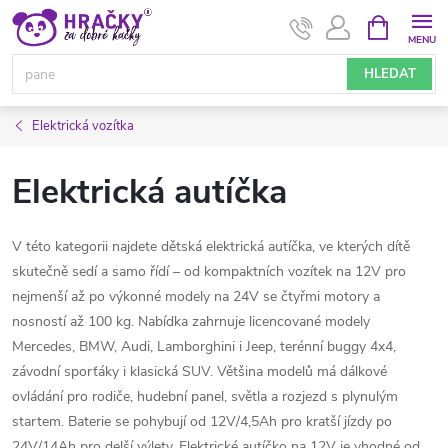
Přejít
NÁKUPNÍ
KOŠÍK
na
obsah
HLEDAT
Elektrická vozítka
Elektrická autíčka
V této kategorii najdete dětská elektrická autíčka, ve kterých dítě
skutečně sedí a samo řídí – od kompaktních vozítek na 12V pro
nejmenší až po výkonné modely na 24V se čtyřmi motory a
nosností až 100 kg. Nabídka zahrnuje licencované modely
Mercedes, BMW, Audi, Lamborghini i Jeep, terénní buggy 4x4,
závodní sporťáky i klasická SUV. Většina modelů má dálkové
ovládání pro rodiče, hudební panel, světla a rozjezd s plynulým
startem. Baterie se pohybují od 12V/4,5Ah pro kratší jízdy po
24V/14Ah pro delší výlety. Elektrické autíčko na 12V je vhodné od