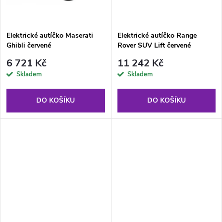
t
ů
ů
Elektrické autíčko Maserati
Elektrické autíčko Range
Ghibli červené
Rover SUV Lift červené
6 721 Kč
11 242 Kč
Skladem
Skladem
DO KOŠÍKU
DO KOŠÍKU