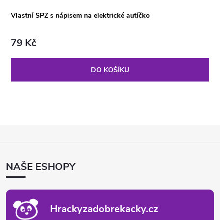
Vlastní SPZ s nápisem na elektrické autíčko
79 Kč
DO KOŠÍKU
Z
Á
P
NAŠE ESHOPY
A
T
Í
Hrackyzadobrekacky.cz