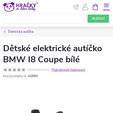
Přejít
NÁKUPNÍ
KOŠÍK
na
obsah
HLEDAT
Elektrická autíčka
Dětské elektrické autíčko
BMW I8 Coupe bílé
Neohodnoceno
Podrobnosti hodnocení
Kód produktu:
L-16880