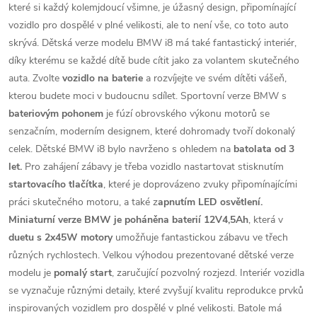
které si každý kolemjdoucí všimne, je úžasný design, připomínající
vozidlo pro dospělé v plné velikosti, ale to není vše, co toto auto
skrývá. Dětská verze modelu BMW i8 má také fantastický interiér,
díky kterému se každé dítě bude cítit jako za volantem skutečného
auta. Zvolte
vozidlo na baterie
a rozvíjejte ve svém dítěti vášeň,
kterou budete moci v budoucnu sdílet. Sportovní verze BMW s
bateriovým pohonem
je fúzí obrovského výkonu motorů se
senzačním, moderním designem, které dohromady tvoří dokonalý
celek. Dětské BMW i8 bylo navrženo s ohledem na
batolata od 3
let.
Pro zahájení zábavy je třeba vozidlo nastartovat stisknutím
startovacího tlačítka
, které je doprovázeno zvuky připomínajícími
práci skutečného motoru, a také z
apnutím LED osvětlení.
Miniaturní verze BMW je poháněna baterií 12V4,5Ah
, která v
duetu s 2x45W motory
umožňuje fantastickou zábavu ve třech
různých rychlostech. Velkou výhodou prezentované dětské verze
modelu je
pomalý start
, zaručující pozvolný rozjezd. Interiér vozidla
se vyznačuje různými detaily, které zvyšují kvalitu reprodukce prvků
inspirovaných vozidlem pro dospělé v plné velikosti. Batole má