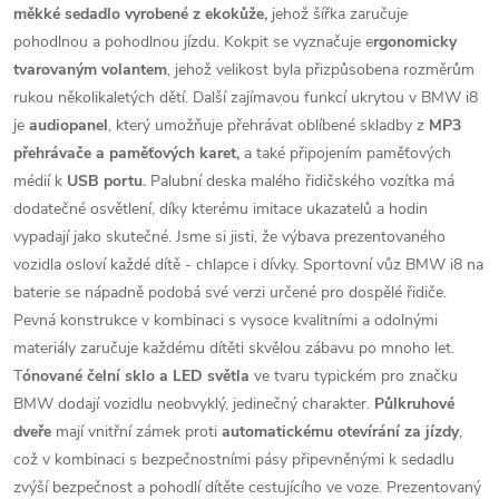
měkké sedadlo vyrobené z ekokůže,
jehož šířka zaručuje
pohodlnou a pohodlnou jízdu. Kokpit se vyznačuje e
rgonomicky
tvarovaným volantem
, jehož velikost byla přizpůsobena rozměrům
rukou několikaletých dětí. Další zajímavou funkcí ukrytou v BMW i8
je
audiopanel
, který umožňuje přehrávat oblíbené skladby z
MP3
přehrávače a paměťových karet,
a také připojením paměťových
médií k
USB portu.
Palubní deska malého řidičského vozítka má
dodatečné osvětlení, díky kterému imitace ukazatelů a hodin
vypadají jako skutečné. Jsme si jisti, že výbava prezentovaného
vozidla osloví každé dítě - chlapce i dívky. Sportovní vůz BMW i8 na
baterie se nápadně podobá své verzi určené pro dospělé řidiče.
Pevná konstrukce v kombinaci s vysoce kvalitními a odolnými
materiály zaručuje každému dítěti skvělou zábavu po mnoho let.
T
ónované čelní sklo a LED světla
ve tvaru typickém pro značku
BMW dodají vozidlu neobvyklý, jedinečný charakter.
Půlkruhové
dveře
mají vnitřní zámek proti
automatickému otevírání za jízdy
,
což v kombinaci s bezpečnostními pásy připevněnými k sedadlu
zvýší bezpečnost a pohodlí dítěte cestujícího ve voze. Prezentovaný