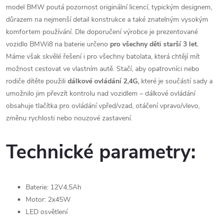
model BMW poutá pozornost originální licencí, typickým designem,
důrazem na nejmenší detail konstrukce a také znatelným vysokým
komfortem používání. Dle doporučení výrobce je prezentované
vozidlo BMWi8 na baterie určeno
pro všechny děti starší 3 let.
Máme však skvělé řešení i pro všechny batolata, která chtějí mít
možnost cestovat ve vlastním autě. Stačí, aby opatrovníci nebo
rodiče dítěte použili
dálkové ovládání 2,4G,
které je součástí sady a
umožnilo jim převzít kontrolu nad vozidlem – dálkové ovládání
obsahuje tlačítka pro ovládání vpřed/vzad, otáčení vpravo/vlevo,
změnu rychlosti nebo nouzové zastavení.
Technické parametry:
Baterie: 12V4,5Ah
Motor: 2x45W
LED osvětlení