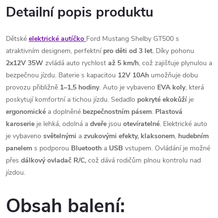
Detailní popis produktu
Dětské
elektrické autíčko
Ford Mustang Shelby GT500 s
atraktivním designem, perfektní
pro děti od 3 let.
Díky pohonu
2x12V 35W
zvládá auto rychlost
až 5 km/h
, což zajišťuje plynulou a
bezpečnou jízdu. Baterie s kapacitou
12V 10Ah
umožňuje dobu
provozu přibližně
1–1,5 hodiny
. Auto je vybaveno
EVA koly
, která
poskytují komfortní a tichou jízdu. Sedadlo
pokryté ekokůží
je
ergonomické
a doplněné
bezpečnostním
pásem
.
Plastová
karoserie
je lehká, odolná a
dveře
jsou
otevíratelné
. Elektrické auto
je vybaveno
světelnými
a
zvukovými
efekty,
klaksonem
,
hudebním
panelem
s podporou
Bluetooth
a
USB
vstupem. Ovládání je možné
přes
dálkový ovladač R/C,
což dává rodičům plnou kontrolu nad
jízdou.
Obsah balení: