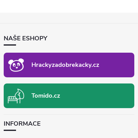
Z
Á
P
NAŠE ESHOPY
A
T
Í
Hrackyzadobrekacky.cz
Tomido.cz
INFORMACE