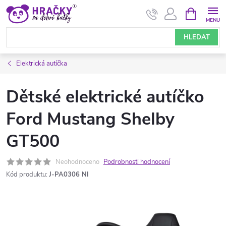
Přejít
NÁKUPNÍ
KOŠÍK
na
obsah
HLEDAT
Elektrická autíčka
Dětské elektrické autíčko
Ford Mustang Shelby
GT500
Neohodnoceno
Podrobnosti hodnocení
Kód produktu:
J-PA0306 NI