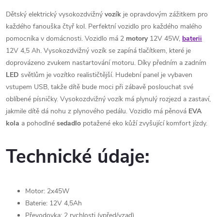
Dětský elektrický vysokozdvižný
vozík
je opravdovým zážitkem pro
každého fanouška čtyř kol. Perfektní vozidlo pro každého malého
pomocníka v domácnosti. Vozidlo má 2
motory
12V 45W,
baterii
12V 4,5 Ah. Vysokozdvižný vozík se zapíná tlačítkem, které je
doprovázeno zvukem nastartování motoru. Díky předním a zadním
LED
světlům je vozítko realističtější. Hudební panel je vybaven
vstupem USB, takže dítě bude moci při zábavě poslouchat své
oblíbené písničky. Vysokozdvižný vozík má plynulý rozjezd a zastaví,
jakmile dítě dá nohu z plynového pedálu. Vozidlo má pěnová
EVA
kola
a pohodlné
sedadlo
potažené eko kůží zvyšující komfort jízdy.
Technické údaje:
Motor: 2x45W
Baterie: 12V 4,5Ah
Převodovka: 2 rychlosti (vpřed/vzad)