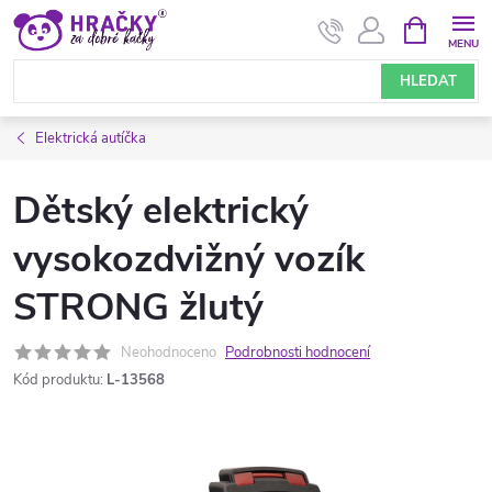
Přejít
NÁKUPNÍ
KOŠÍK
na
obsah
HLEDAT
Elektrická autíčka
Dětský elektrický
vysokozdvižný vozík
STRONG žlutý
Neohodnoceno
Podrobnosti hodnocení
Kód produktu:
L-13568