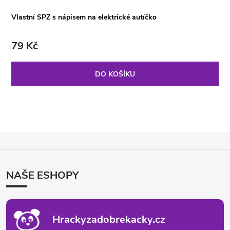
Vlastní SPZ s nápisem na elektrické autíčko
79 Kč
DO KOŠÍKU
Z
Á
P
NAŠE ESHOPY
A
T
Í
Hrackyzadobrekacky.cz