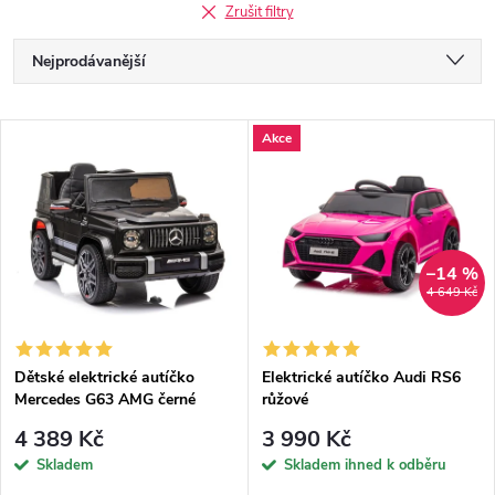
Zrušit filtry
Ř
Nejprodávanější
a
Nejlevnější
V
Akce
Nejdražší
z
ý
Abecedně
e
p
n
–14 %
i
4 649 Kč
í
s
p
Dětské elektrické autíčko
Elektrické autíčko Audi RS6
Mercedes G63 AMG černé
růžové
p
r
4 389 Kč
3 990 Kč
r
Skladem
Skladem ihned k odběru