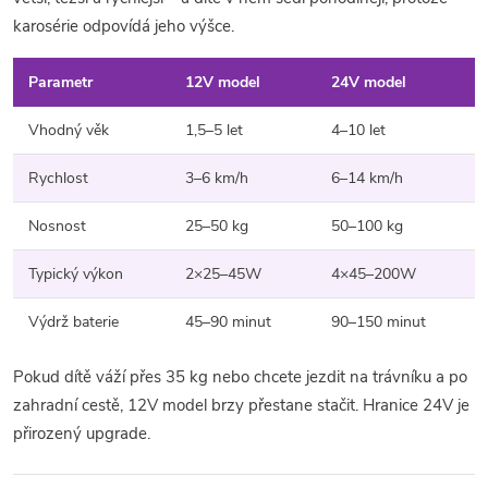
karosérie odpovídá jeho výšce.
Parametr
12V model
24V model
Vhodný věk
1,5–5 let
4–10 let
Rychlost
3–6 km/h
6–14 km/h
Nosnost
25–50 kg
50–100 kg
Typický výkon
2×25–45W
4×45–200W
Výdrž baterie
45–90 minut
90–150 minut
Pokud dítě váží přes 35 kg nebo chcete jezdit na trávníku a po
zahradní cestě, 12V model brzy přestane stačit. Hranice 24V je
přirozený upgrade.