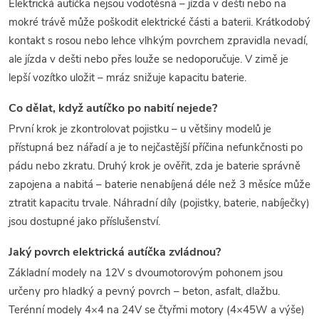
Elektrická autíčka nejsou vodotěsná – jízda v dešti nebo na
mokré trávě může poškodit elektrické části a baterii. Krátkodobý
kontakt s rosou nebo lehce vlhkým povrchem zpravidla nevadí,
ale jízda v dešti nebo přes louže se nedoporučuje. V zimě je
lepší vozítko uložit – mráz snižuje kapacitu baterie.
Co dělat, když autíčko po nabití nejede?
První krok je zkontrolovat pojistku – u většiny modelů je
přístupná bez nářadí a je to nejčastější příčina nefunkčnosti po
pádu nebo zkratu. Druhý krok je ověřit, zda je baterie správně
zapojena a nabitá – baterie nenabíjená déle než 3 měsíce může
ztratit kapacitu trvale. Náhradní díly (pojistky, baterie, nabíječky)
jsou dostupné jako příslušenství.
Jaký povrch elektrická autíčka zvládnou?
Základní modely na 12V s dvoumotorovým pohonem jsou
určeny pro hladký a pevný povrch – beton, asfalt, dlažbu.
Terénní modely 4×4 na 24V se čtyřmi motory (4×45W a výše)