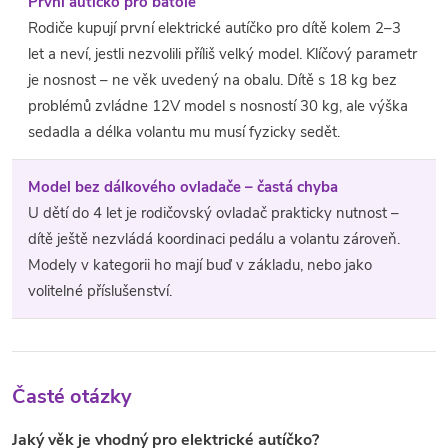
První autíčko pro batole
Rodiče kupují první elektrické autíčko pro dítě kolem 2–3
let a neví, jestli nezvolili příliš velký model. Klíčový parametr
je nosnost – ne věk uvedený na obalu. Dítě s 18 kg bez
problémů zvládne 12V model s nosností 30 kg, ale výška
sedadla a délka volantu mu musí fyzicky sedět.
Model bez dálkového ovladače – častá chyba
U dětí do 4 let je rodičovský ovladač prakticky nutnost –
dítě ještě nezvládá koordinaci pedálu a volantu zároveň.
Modely v kategorii ho mají buď v základu, nebo jako
volitelné příslušenství.
Časté otázky
Jaký věk je vhodný pro elektrické autíčko?