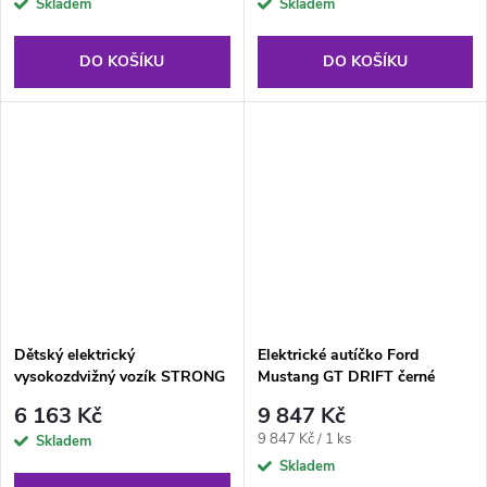
Skladem
Skladem
DO KOŠÍKU
DO KOŠÍKU
Dětský elektrický
Elektrické autíčko Ford
vysokozdvižný vozík STRONG
Mustang GT DRIFT černé
červený
6 163 Kč
9 847 Kč
Měrná
9 847 Kč / 1 ks
Skladem
cena:
Skladem