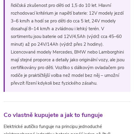
í
v
řidičská zkušenost pro děti od 1,5 do 10 let. Hlavní
á
rozhodovací kritérium je napětí baterie: 12V modely jezdí
p
n
3–6 km/h a hodí se pro děti do cca 5 let, 24V modely
r
í
dosahují 8–14 km/h a zvládnou i lehký terén. V
sortimentu jsou baterie od 12V/4,5Ah (výdrž cca 45–60
v
minut) až po 24V/14Ah (výdrž přes 2 hodiny).
k
Licencované modely Mercedes, BMW nebo Lamborghini
mají stejné proporce a detaily jako originální vozy, ale jsou
y
certifikovány pro děti. Vozítko s dálkovým ovladačem pro
v
rodiče je praktičtější volba než model bez něj – umožní
převzít řízení kdykoli bez fyzického zásahu.
ý
p
i
Co vlastně kupujete a jak to funguje
s
Elektrické autíčko funguje na principu jednoduché