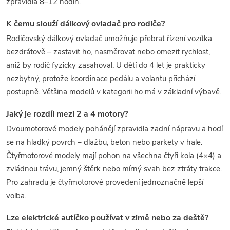
zpravidla 8–12 hodin.
K čemu slouží dálkový ovladač pro rodiče?
Rodičovský dálkový ovladač umožňuje přebrat řízení vozítka
bezdrátově – zastavit ho, nasměrovat nebo omezit rychlost,
aniž by rodič fyzicky zasahoval. U dětí do 4 let je prakticky
nezbytný, protože koordinace pedálu a volantu přichází
postupně. Většina modelů v kategorii ho má v základní výbavě.
Jaký je rozdíl mezi 2 a 4 motory?
Dvoumotorové modely pohánějí zpravidla zadní nápravu a hodí
se na hladký povrch – dlažbu, beton nebo parkety v hale.
Čtyřmotorové modely mají pohon na všechna čtyři kola (4×4) a
zvládnou trávu, jemný štěrk nebo mírný svah bez ztráty trakce.
Pro zahradu je čtyřmotorové provedení jednoznačně lepší
volba.
Lze elektrické autíčko používat v zimě nebo za deště?