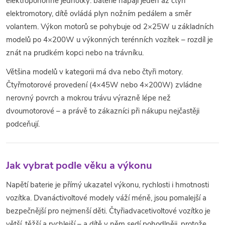
u
elektropohonné jednotky: baterie napájí jeden až čtyři
elektromotory, dítě ovládá plyn nožním pedálem a směr
volantem. Výkon motorů se pohybuje od 2×25W u základních
modelů po 4×200W u výkonných terénních vozítek – rozdíl je
znát na prudkém kopci nebo na trávníku.
Většina modelů v kategorii má dva nebo čtyři motory.
Čtyřmotorové provedení (4×45W nebo 4×200W) zvládne
nerovný povrch a mokrou trávu výrazně lépe než
dvoumotorové – a právě to zákazníci při nákupu nejčastěji
podceňují.
Jak vybrat podle věku a výkonu
Napětí baterie je přímý ukazatel výkonu, rychlosti i hmotnosti
vozítka. Dvanáctivoltové modely váží méně, jsou pomalejší a
bezpečnější pro nejmenší děti. Čtyřiadvacetivoltové vozítko je
větší, těžší a rychlejší – a dítě v něm sedí pohodlněji, protože