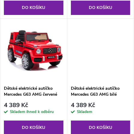
o
o
DO KOŠÍKU
DO KOŠÍKU
d
d
u
u
k
k
t
t
ů
ů
Dětské elektrické autíčko
Dětské elektrické autíčko
Mercedes G63 AMG červené
Mercedes G63 AMG bílé
4 389 Kč
4 389 Kč
Skladem ihned k odběru
Skladem
DO KOŠÍKU
DO KOŠÍKU