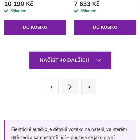
10 190 Kč
7 633 Kč
Skladem
Skladem
DO KOŠÍKU
DO KOŠÍKU
O
NAČÍST 40 DALŠÍCH
v
l
S
1
3
t
á
r
d
á
a
n
k
c
Elektrické autíčko je dětské vozítko na baterii, ve kterém
o
dítě sedí a samostatně řídí – používá se jako první