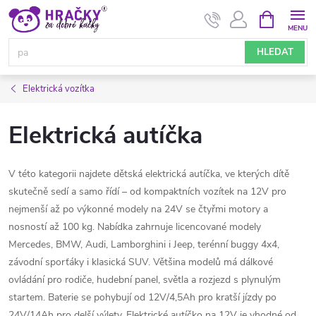
Přejít
NÁKUPNÍ
KOŠÍK
na
obsah
HLEDAT
Elektrická vozítka
Elektrická autíčka
V této kategorii najdete dětská elektrická autíčka, ve kterých dítě
skutečně sedí a samo řídí – od kompaktních vozítek na 12V pro
nejmenší až po výkonné modely na 24V se čtyřmi motory a
nosností až 100 kg. Nabídka zahrnuje licencované modely
Mercedes, BMW, Audi, Lamborghini i Jeep, terénní buggy 4x4,
závodní sporťáky i klasická SUV. Většina modelů má dálkové
ovládání pro rodiče, hudební panel, světla a rozjezd s plynulým
startem. Baterie se pohybují od 12V/4,5Ah pro kratší jízdy po
24V/14Ah pro delší výlety. Elektrické autíčko na 12V je vhodné od