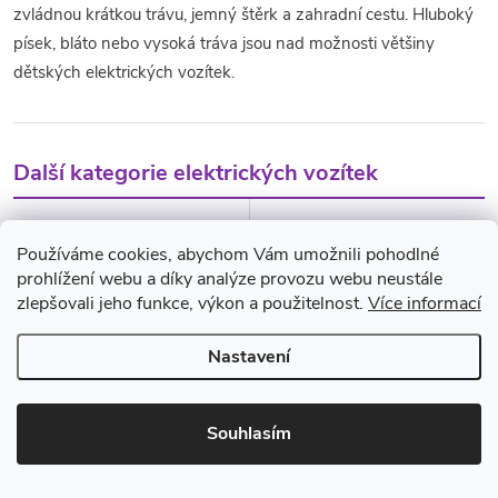
zvládnou krátkou trávu, jemný štěrk a zahradní cestu. Hluboký
písek, bláto nebo vysoká tráva jsou nad možnosti většiny
dětských elektrických vozítek.
Další kategorie elektrických vozítek
Elektrická vozítka
Elektrické čtyřkolky
Používáme cookies, abychom Vám umožnili pohodlné
Přehled všech typů – motorky,
Pro trávu, zahradu a nerovný
prohlížení webu a díky analýze provozu webu neustále
traktory, tříkolky, buginy i
terén – výkon až 4×200W.
zlepšovali jeho funkce, výkon a použitelnost.
Více informací
autíčka na jednom místě.
Nastavení
Elektrické buginy
Elektrické motorky
Výkonné modely pro
Pro děti, které preferují
Souhlasím
náročnější jezdce a terén.
dvoukolový zážitek místo
autíčka.