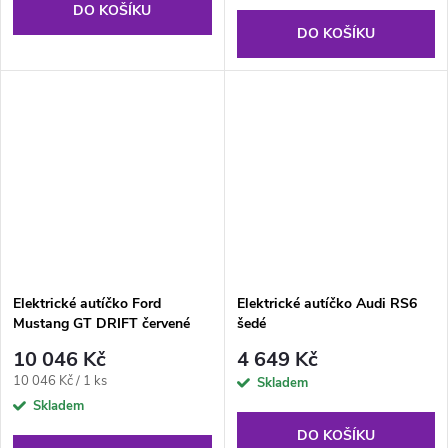
DO KOŠÍKU
DO KOŠÍKU
Elektrické autíčko Ford
Elektrické autíčko Audi RS6
Mustang GT DRIFT červené
šedé
10 046 Kč
4 649 Kč
Měrná
10 046 Kč / 1 ks
Skladem
cena:
Skladem
DO KOŠÍKU