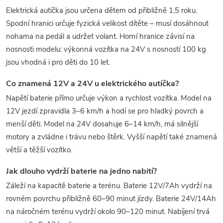
Elektrická autíčka jsou určena dětem od přibližně 1,5 roku.
Spodní hranici určuje fyzická velikost dítěte – musí dosáhnout
nohama na pedál a udržet volant. Horní hranice závisí na
nosnosti modelu: výkonná vozítka na 24V s nosností 100 kg
jsou vhodná i pro děti do 10 let.
Co znamená 12V a 24V u elektrického autíčka?
Napětí baterie přímo určuje výkon a rychlost vozítka. Model na
12V jezdí zpravidla 3–6 km/h a hodí se pro hladký povrch a
menší děti. Model na 24V dosahuje 6–14 km/h, má silnější
motory a zvládne i trávu nebo štěrk. Vyšší napětí také znamená
větší a těžší vozítko.
Jak dlouho vydrží baterie na jedno nabití?
Záleží na kapacitě baterie a terénu. Baterie 12V/7Ah vydrží na
rovném povrchu přibližně 60–90 minut jízdy. Baterie 24V/14Ah
na náročném terénu vydrží okolo 90–120 minut. Nabíjení trvá