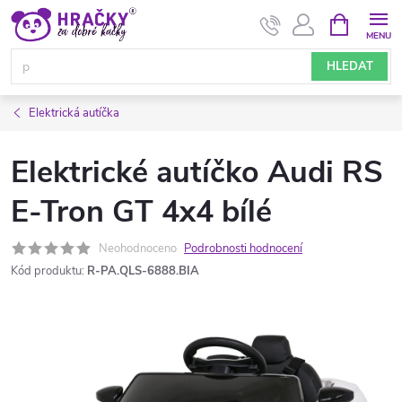
Přejít
NÁKUPNÍ
KOŠÍK
na
obsah
HLEDAT
Elektrická autíčka
Elektrické autíčko Audi RS
E-Tron GT 4x4 bílé
Neohodnoceno
Podrobnosti hodnocení
Kód produktu:
R-PA.QLS-6888.BIA