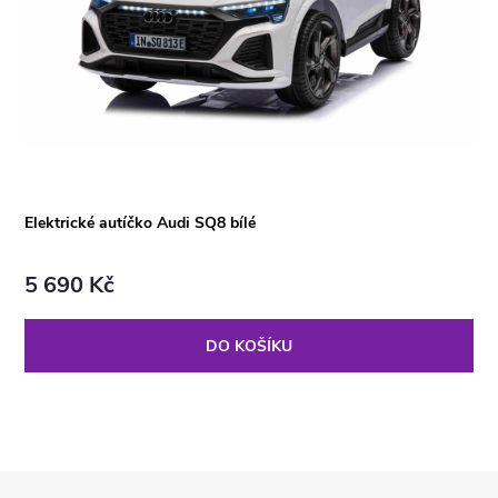
Elektrické autíčko Audi SQ8 bílé
5 690 Kč
DO KOŠÍKU
Z