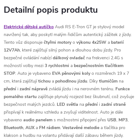
Detailní popis produktu
Elektrické dětské autíčko
Audi RS E-Tron GT je stylový model
navržený tak, aby poskytl malým řidičům autentický zážitek z jízdy.
Tento vůz disponuje
čtyřmi
motory
o
výkonu 4x25W
a
baterií
12V7Ah
, které zajišťují silný pohon a dlouhou dobu jízdy. Pro
bezpečné ovládání nabízí
dálkový ovladač
na frekvenci 2.4G s
možností volby mezi
3 rychlostmi
a
bezpečnostním
tlačítkem
STOP
. Auto je vybaveno
EVA pěnovými koly
o rozměrech 19 x 7
cm, která zajišťují
tichou
a
pohodlnou
jízdu
. Díky
tlumičům
na
přední
i
zadní
nápravě
zvládá jízdu i na nerovném terénu.
Funkce
pomalého
startu
zajišťuje plynulý rozjezd bez škubnutí, což zvyšuje
bezpečnost malých jezdců.
LED
světla
na
přední
i
zadní
straně
přispívají k reálnému vzhledu a zvyšují viditelnost. Auto je dále
vybaveno
audio
panelem
s možnostmi připojení přes
USB
,
MP3
,
Bluetooth
,
AUX
a
FM
rádiem
.
Vestavěné melodie
a tlačítka pro
klakson a hudbu na volantu přidávají další zábavu během jízdy.