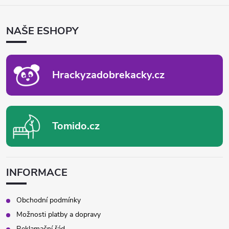
Á
P
NAŠE ESHOPY
A
T
Í
Hrackyzadobrekacky.cz
Tomido.cz
INFORMACE
Obchodní podmínky
Možnosti platby a dopravy
Reklamační řád