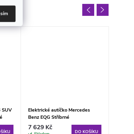
oupit
asím
6 SUV
Elektrické autíčko Mercedes
Elektric
é
Benz EQG Stříbrné
SERIE 
7 629 Kč
10 01
ŠÍKU
DO KOŠÍKU