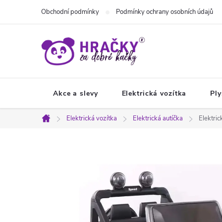
Přejít
Obchodní podmínky
Podmínky ochrany osobních údajů
na
obsah
Akce a slevy
Elektrická vozítka
Ply
Elektrická vozítka
Elektrická autíčka
Elektri
Domů