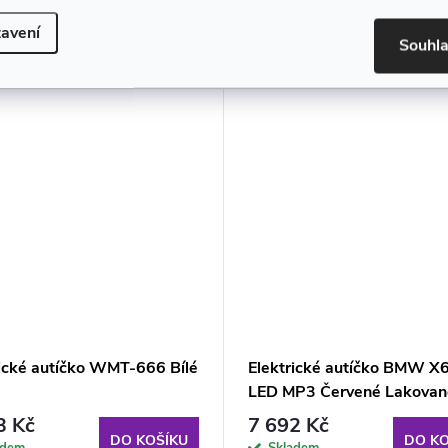
muto produktu doporučujeme ještě dok
avení
Souhl
rické autíčko WMT-666 Bílé
Elektrické autíčko BMW X
LED MP3 Červené Lakovan
3 Kč
7 692 Kč
DO KOŠÍKU
DO KO