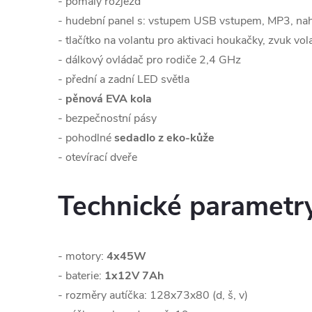
- pomalý rozjezd
- hudební panel s: vstupem USB vstupem, MP3, na
- tlačítko na volantu pro aktivaci houkačky, zvuk vol
- dálkový ovládač pro rodiče 2,4 GHz
- přední a zadní LED světla
-
pěnová EVA kola
- bezpečnostní pásy
- pohodlné
sedadlo z eko-kůže
- otevírací dveře
Technické parametr
- motory:
4x45W
- baterie:
1x12V 7Ah
- rozměry autíčka: 128x73x80 (d, š, v)