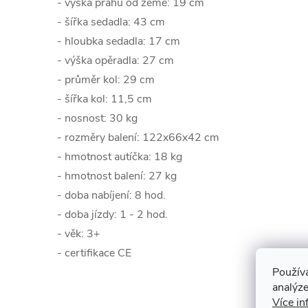
- výška prahu od země: 19 cm
- šířka sedadla: 43 cm
- hloubka sedadla: 17 cm
- výška opěradla: 27 cm
- průměr kol: 29 cm
- šířka kol: 11,5 cm
- nosnost: 30 kg
- rozměry balení: 122x66x42 cm
- hmotnost autíčka: 18 kg
- hmotnost balení: 27 kg
- doba nabíjení: 8 hod.
- doba jízdy: 1 - 2 hod.
- věk: 3+
- certifikace CE
Použív
analýze
Více in