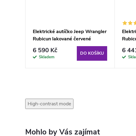
Elektrické autíčko Jeep Wrangler
Elektr
Rubicun lakované červené
Rubic
6 590 Kč
6 44
DO KOŠÍKU
Skladem
Skl
High-contrast mode