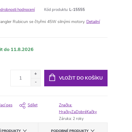
drobnosti hodnocení
Kód produktu:
L-15555
rangler Rubicun se čtyřmi 45W silnými motory.
Detailní
11.8.2026
VLOŽIT DO KOŠÍKU
dací pes
Sdílet
Značka:
HračkyZaDobréKačky
Záruka
:
2 roky
CÍ PRODUKTY
PODOBNÉ PRODUKTY