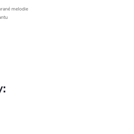
hrané melodie
antu
y: