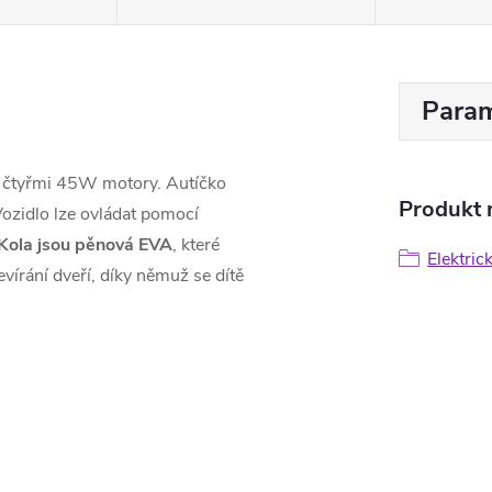
Param
e čtyřmi 45W motory. Autíčko
Produkt n
Vozidlo lze ovládat pomocí
Kola jsou pěnová EVA
, které
Elektric
evírání dveří, díky němuž se dítě