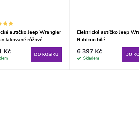
ické autíčko Jeep Wrangler
Elektrické autíčko Jeep Wr
un lakované růžové
Rubicun bílé
1 Kč
6 397 Kč
DO KOŠÍKU
DO KO
adem
Skladem