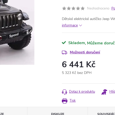
Neohodnoceno
Po
Dětské elektrické autíčko Jeep W
informace
Skladem
Možnosti doručení
6 441 Kč
5 323 Kč bez DPH
Měrná
cena:
Dotaz k produktu
Hlí
Tisk
ZE
DISKUZE
SOUVISEJÍ