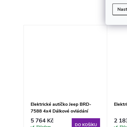
K to
Nast
des
Elektrické autíčko Jeep BRD-
Elekt
7588 4x4 Dálkové ovládání
Černé
5 764 Kč
2 18
KOŠÍKU
DO KOŠÍKU