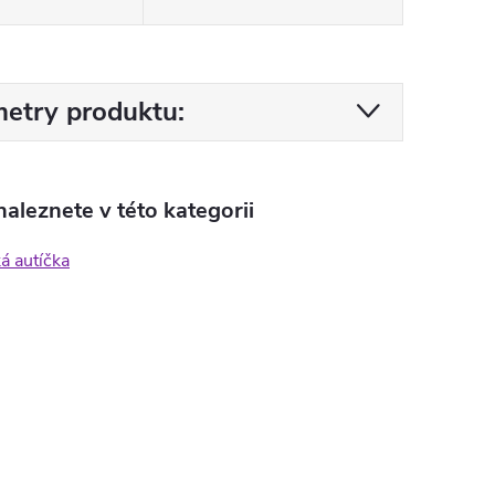
etry produktu:
aleznete v této kategorii
ká autíčka