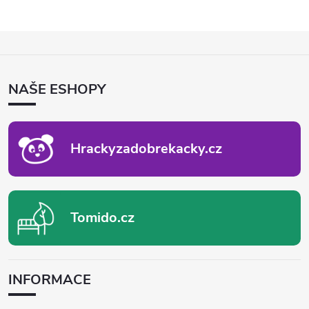
Z
Á
P
NAŠE ESHOPY
A
T
Í
Hrackyzadobrekacky.cz
Tomido.cz
INFORMACE