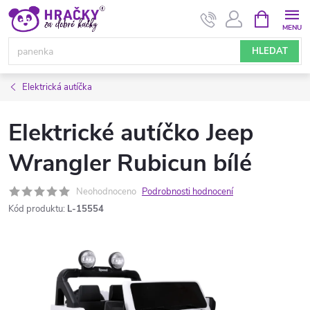
Přejít
NÁKUPNÍ
KOŠÍK
na
obsah
HLEDAT
Elektrická autíčka
Elektrické autíčko Jeep
Wrangler Rubicun bílé
Neohodnoceno
Podrobnosti hodnocení
Kód produktu:
L-15554