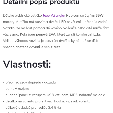
Detailní popis produktu
Dětské elektrické autíčko
Jeep Wrangler
Rubicun se čtyřmi
35W
motory. Autíčko má otevírací dveře, LED osvětlení – přední a zadní.
Vozidlo lze ovládat pomocí dálkového ovládače nebo dítě může řídit
vůz samo.
Kola jsou pěnová EVA
, které zajistí komfortní jízdu.
Velkou výhodou vozidla je otevírání dveří, díky němuž se dítě
snadno dostane dovnitř a ven z auta.
Vlastnosti:
- přepínač jízdy dopředu / dozadu
- pomalý rozjezd
- hudební panel s: vstupem USB vstupem, MP3, nahrané melodie
- tlačítko na volantu pro aktivaci houkačky, zvuk volantu
- dálkový ovládač pro rodiče 2,4 GHz