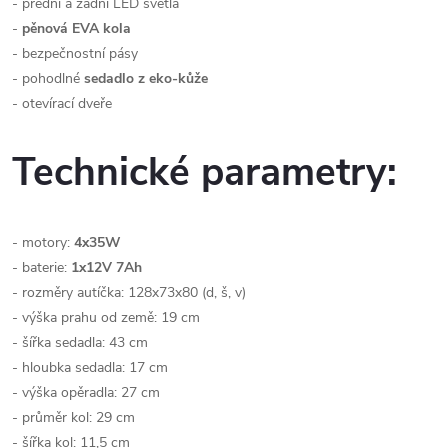
- přední a zadní LED světla
-
pěnová EVA kola
- bezpečnostní pásy
- pohodlné
sedadlo z eko-kůže
- otevírací dveře
Technické parametry:
- motory:
4x35W
- baterie:
1x12V 7Ah
- rozměry autíčka: 128x73x80 (d, š, v)
- výška prahu od země: 19 cm
- šířka sedadla: 43 cm
- hloubka sedadla: 17 cm
- výška opěradla: 27 cm
- průměr kol: 29 cm
- šířka kol: 11,5 cm