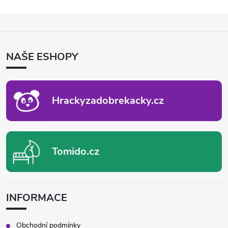
Z
Á
P
NAŠE ESHOPY
A
T
Í
Hrackyzadobrekacky.cz
Tomido.cz
INFORMACE
Obchodní podmínky