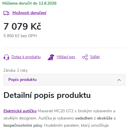
12.8.2026
Možnosti doručení
7 079 Kč
5 850 Kč bez DPH
Měrná
cena:
Dotaz k produktu
Hlídací pes
Sdílet
Záruka
:
2 roky
Popis produktu
Detailní popis produktu
Elektrické autíčko
Maserati MC20 GT2 s širokým vybavením a
skvělým designem. Autíčka je vybaveno
sedadlem
z
ekokůže
a
bezpečnostními
pásy
. Hudebním panelem, který umožňuje