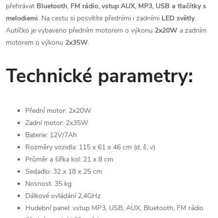
přehrávat
Bluetooth
,
FM rádio, vstup AUX, MP3, USB a tlačítky s
melodiemi
. Na cestu si posvítíte předními i zadními
LED světly
.
Autíčko je vybaveno předním motorem o výkonu
2x20W
a zadním
motorem o výkonu
2x35W
.
Technické parametry:
Přední motor: 2x20W
Zadní motor: 2x35W
Baterie: 12V/7Ah
Rozměry vozidla: 115 x 61 x 46 cm (d, š, v)
Průměr a šířka kol: 21 x 8 cm
Sedadlo: 32 x 18 x 25 cm
Nosnost: 35 kg
Dálkové ovládání 2,4GHz
Hudební panel: vstup MP3, USB, AUX, Bluetooth, FM rádio