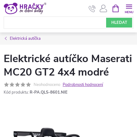
Přejít
NÁKUPNÍ
KOŠÍK
na
obsah
HLEDAT
Elektrická autíčka
Elektrické autíčko Maserati
MC20 GT2 4x4 modré
Neohodnoceno
Podrobnosti hodnocení
Kód produktu:
R-PA.QLS-8601.NIE