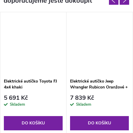
doporučujeme ještě dokoupit
Elektrické autíčko Toyota FJ
Elektrické autíčko Jeep
4x4 khaki
Wrangler Rubicon Oranžové +
Dálkové ovládání + EVA kola
5 691 Kč
7 839 Kč
Skladem
Skladem
DO KOŠÍKU
DO KOŠÍKU