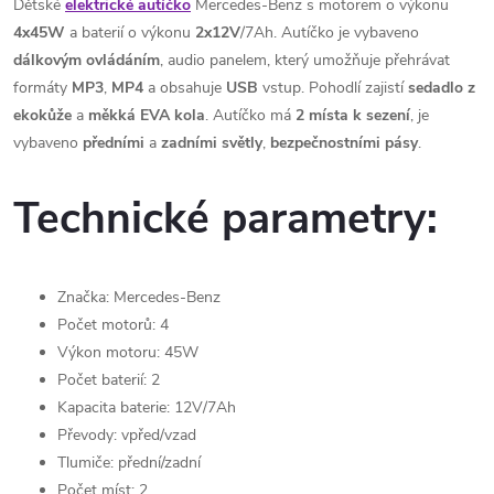
Dětské
elektrické autíčko
Mercedes-Benz s motorem o výkonu
4x45W
a baterií o výkonu
2x12V
/7Ah. Autíčko je vybaveno
dálkovým
ovládáním
, audio panelem, který umožňuje přehrávat
formáty
MP3
,
MP4
a obsahuje
USB
vstup. Pohodlí zajistí
sedadlo
z
ekokůže
a
měkká EVA
kola
. Autíčko má
2 místa k sezení
, je
vybaveno
předními
a
zadními
světly
,
bezpečnostními
pásy
.
Technické parametry:
Značka: Mercedes-Benz
Počet motorů: 4
Výkon motoru: 45W
Počet baterií: 2
Kapacita baterie: 12V/7Ah
Převody: vpřed/vzad
Tlumiče: přední/zadní
Počet míst: 2