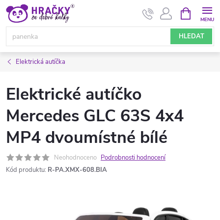
Přejít
NÁKUPNÍ
KOŠÍK
na
obsah
HLEDAT
Elektrická autíčka
Elektrické autíčko
Mercedes GLC 63S 4x4
MP4 dvoumístné bílé
Neohodnoceno
Podrobnosti hodnocení
Kód produktu:
R-PA.XMX-608.BIA