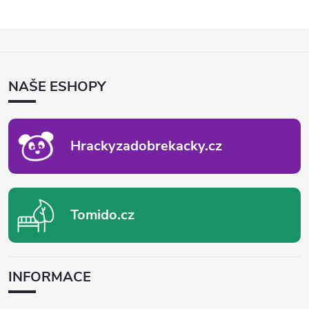
Z
Á
P
NAŠE ESHOPY
A
T
Í
Hrackyzadobrekacky.cz
Tomido.cz
INFORMACE