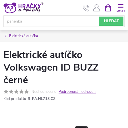
Přejít
NÁKUPNÍ
KOŠÍK
na
obsah
HLEDAT
Elektrická autíčka
Elektrické autíčko
Volkswagen ID BUZZ
černé
Neohodnoceno
Podrobnosti hodnocení
Kód produktu:
R-PA.HL718.CZ