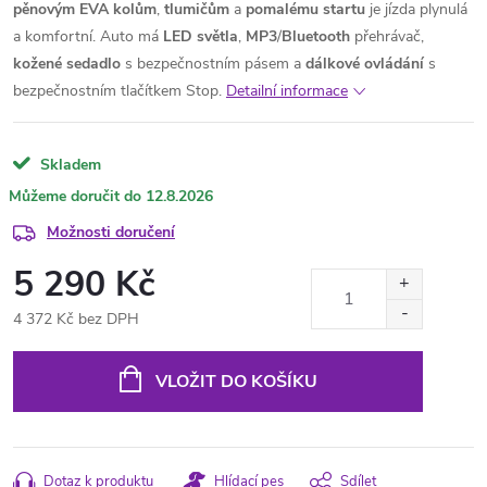
pěnovým EVA kolům
,
tlumičům
a
pomalému
startu
je jízda plynulá
a komfortní. Auto má
LED
světla
,
MP3
/
Bluetooth
přehrávač,
kožené
sedadlo
s bezpečnostním pásem a
dálkové ovládání
s
bezpečnostním tlačítkem Stop.
Detailní informace
Skladem
12.8.2026
Možnosti doručení
5 290 Kč
4 372 Kč bez DPH
Měrná
cena:
VLOŽIT DO KOŠÍKU
Dotaz k produktu
Hlídací pes
Sdílet