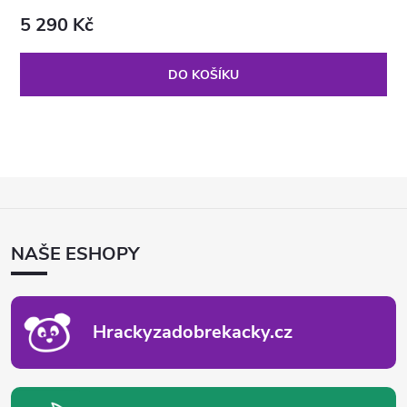
5 290 Kč
DO KOŠÍKU
Z
Á
P
NAŠE ESHOPY
A
T
Í
Hrackyzadobrekacky.cz