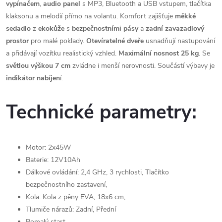
vypínačem
,
audio
panel
s MP3, Bluetooth a USB vstupem, tlačítka
klaksonu a melodií přímo na volantu. Komfort zajišťuje
měkké
sedadlo
z
ekokůže
s
bezpečnostními
pásy
a
zadní
zavazadlový
prostor
pro malé poklady.
Otevíratelné dveře
usnadňují nastupování
a přidávají vozítku realistický vzhled.
Maximální nosnost 25 kg
. Se
světlou výškou 7 cm
zvládne i menší nerovnosti. Součástí výbavy je
indikátor nabíjen
í.
Technické parametry:
Motor: 2x45W
Baterie: 12V10Ah
Dálkové ovládání: 2,4 GHz, 3 rychlosti, Tlačítko
bezpečnostního zastavení,
Kola: Kola z pěny EVA, 18x6 cm,
Tlumiče nárazů: Zadní, Přední
Pomalý start,