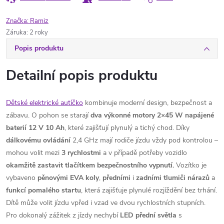
Značka:
Ramiz
Záruka
:
2 roky
Popis produktu
Detailní popis produktu
Dětské elektrické autíčko
kombinuje moderní design, bezpečnost a
zábavu. O pohon se starají
dva výkonné motory 2×45 W
napájené
baterií 12 V 10 Ah
, které zajišťují plynulý a tichý chod. Díky
dálkovému ovládání
2,4 GHz mají rodiče jízdu vždy pod kontrolou –
mohou volit mezi
3 rychlostmi
a v případě potřeby vozidlo
okamžitě zastavit tlačítkem bezpečnostního vypnutí.
Vozítko je
vybaveno
pěnovými EVA koly
,
předními
i
zadními
tlumiči
nárazů
a
funkcí
pomalého
startu
, která zajišťuje plynulé rozjíždění bez trhání.
Dítě může volit jízdu vpřed i vzad ve dvou rychlostních stupních.
Pro dokonalý zážitek z jízdy nechybí
LED
přední
světla
s