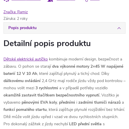
Značka:
Ramiz
Záruka
:
2 roky
Popis produktu
Detailní popis produktu
Dětské elektrické autíčko
kombinuje moderní design, bezpečnost a
zábavu. O pohon se starají
dva výkonné motory 2×45 W
napájené
baterií 12 V 10 Ah
, které zajišťují plynulý a tichý chod. Díky
dálkovému ovládání
2,4 GHz mají rodiče jízdu vždy pod kontrolou –
mohou volit mezi
3 rychlostmi
a v případě potřeby vozidlo
okamžitě zastavit tlačítkem bezpečnostního vypnutí.
Vozítko je
vybaveno
pěnovými EVA koly
,
předními
i
zadními
tlumiči
nárazů
a
funkcí
pomalého
startu
, která zajišťuje plynulé rozjíždění bez trhání.
Dítě může volit jízdu vpřed i vzad ve dvou rychlostních stupních.
Pro dokonalý zážitek z jízdy nechybí
LED
přední
světla
s