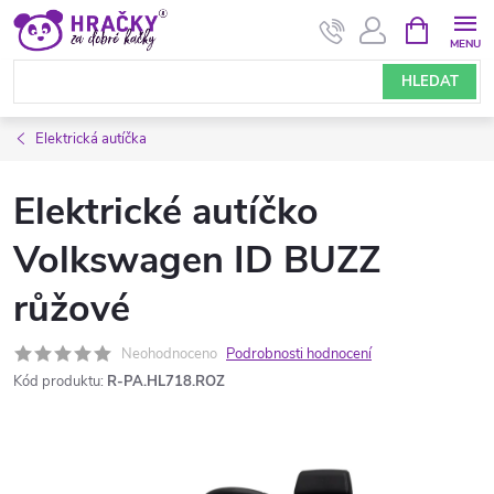
Přejít
NÁKUPNÍ
KOŠÍK
na
obsah
HLEDAT
Elektrická autíčka
Elektrické autíčko
Volkswagen ID BUZZ
růžové
Neohodnoceno
Podrobnosti hodnocení
Kód produktu:
R-PA.HL718.ROZ