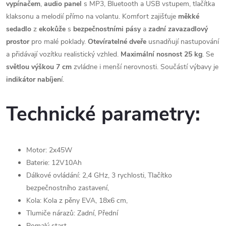
vypínačem
,
audio
panel
s MP3, Bluetooth a USB vstupem, tlačítka
klaksonu a melodií přímo na volantu. Komfort zajišťuje
měkké
sedadlo
z
ekokůže
s
bezpečnostními
pásy
a
zadní
zavazadlový
prostor
pro malé poklady.
Otevíratelné dveře
usnadňují nastupování
a přidávají vozítku realistický vzhled.
Maximální nosnost 25 kg
. Se
světlou výškou 7 cm
zvládne i menší nerovnosti. Součástí výbavy je
indikátor nabíjen
í.
Technické parametry:
Motor: 2x45W
Baterie: 12V10Ah
Dálkové ovládání: 2,4 GHz, 3 rychlosti, Tlačítko
bezpečnostního zastavení,
Kola: Kola z pěny EVA, 18x6 cm,
Tlumiče nárazů: Zadní, Přední
Pomalý start,