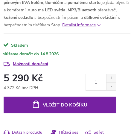
pěnovým EVA kolům
,
tlumičům
a
pomalému
startu
je jízda plynulá
a komfortní. Auto má
LED
světla
,
MP3
/
Bluetooth
přehrávač,
kožené
sedadlo
s bezpečnostním pásem a
dálkové ovládání
s
bezpečnostním tlačítkem Stop.
Detailní informace
Skladem
14.8.2026
Možnosti doručení
5 290 Kč
4 372 Kč bez DPH
Měrná
cena:
VLOŽIT DO KOŠÍKU
Dotaz k produktu
Hlídací pes
Sdílet