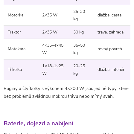
25–30
Motorka
2×35 W
dlažba, cesta
kg
Traktor
2×35 W
30 kg
tráva, zahrada
4×35–4×45
35–50
Motokára
rovný povrch
W
kg
1×18–1×25
20–25
Tříkolka
dlažba, interiér
W
kg
Buginy a čtyřkolky s výkonem 4×200 W jsou jediné typy, které
bez problémů zvládnou mokrou trávu nebo mírný svah.
Baterie, dojezd a nabíjení