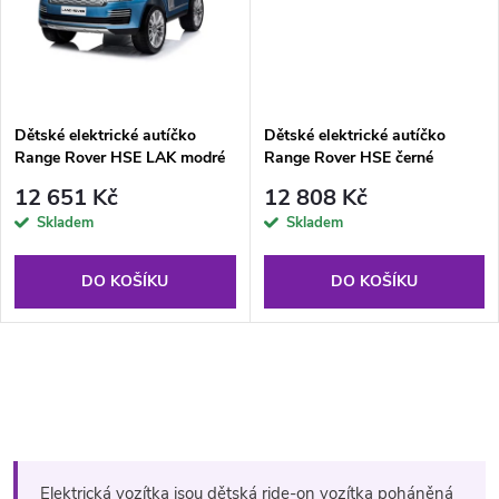
k
t
t
ů
ů
Dětské elektrické autíčko
Dětské elektrické autíčko
Range Rover HSE LAK modré
Range Rover HSE černé
12 651 Kč
12 808 Kč
Skladem
Skladem
DO KOŠÍKU
DO KOŠÍKU
O
v
l
Elektrická vozítka jsou dětská ride-on vozítka poháněná