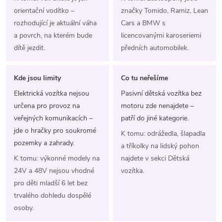
orientační vodítko –
značky Tomido, Ramiz, Lean
rozhodující je aktuální váha
Cars a BMW s
a povrch, na kterém bude
licencovanými karoseriemi
dítě jezdit.
předních automobilek.
Kde jsou limity
Co tu neřešíme
Elektrická vozítka nejsou
Pasivní dětská vozítka bez
určena pro provoz na
motoru zde nenajdete –
veřejných komunikacích –
patří do jiné kategorie.
jde o hračky pro soukromé
K tomu: odrážedla, šlapadla
pozemky a zahrady.
a tříkolky na lidský pohon
K tomu: výkonné modely na
najdete v sekci Dětská
24V a 48V nejsou vhodné
vozítka.
pro děti mladší 6 let bez
trvalého dohledu dospělé
osoby.