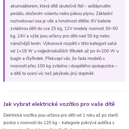
á
akumulátorem, která dítě skutečně řídí – sešlápnutím
pedálu, otočením volantu nebo pákou plynu. Základní
d
rozhodovací osa je věk a hmotnost dítěte: 6V baterie
a
zvládnou děti do cca 25 kg, 12V modely nosnost 30–50
kg, 24V a výše jsou určeny pro děti nad 50 kg nebo
c
náročnější terén. Výkonové rozpětí v této kategorii sahá
í
od 1×18 W u nejjednodušších tříkolek až po 4×200 W u
bugin a čtyřkolek. Překvapí vás, že řada modelů s
p
nosností přes 100 kg zvládne i dospělého spolujezdce –
r
a dítě to ocení víc než jakýkoliv jiný doplněk.
v
k
Jak vybrat elektrické vozítko pro vaše dítě
y
Elektrická vozítka jsou určena pro děti od 1 roku až po starší
v
jezdce s nosností do 120 kg – kategorie pokrývá autíčka s