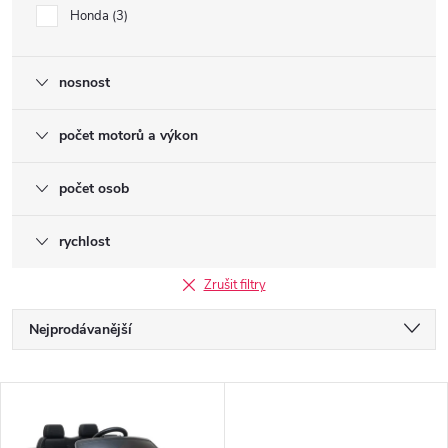
Honda
3
nosnost
počet motorů a výkon
počet osob
rychlost
Zrušit filtry
Ř
Nejprodávanější
a
Nejlevnější
V
Nejdražší
z