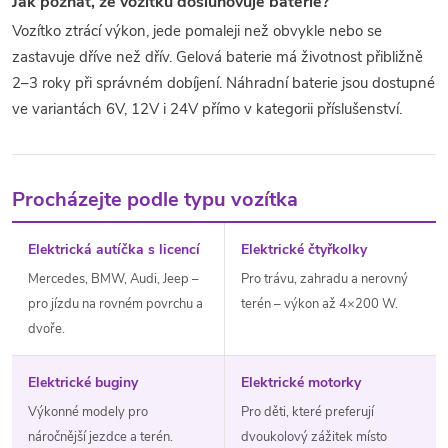
Jak poznat, že vozítku dosluhovuje baterie?
Vozítko ztrácí výkon, jede pomaleji než obvykle nebo se
zastavuje dříve než dřív. Gelová baterie má životnost přibližně
2–3 roky při správném dobíjení. Náhradní baterie jsou dostupné
ve variantách 6V, 12V i 24V přímo v kategorii příslušenství.
Procházejte podle typu vozítka
Elektrická autíčka s licencí
Elektrické čtyřkolky
Mercedes, BMW, Audi, Jeep –
Pro trávu, zahradu a nerovný
pro jízdu na rovném povrchu a
terén – výkon až 4×200 W.
dvoře.
Elektrické buginy
Elektrické motorky
Výkonné modely pro
Pro děti, které preferují
náročnější jezdce a terén.
dvoukolový zážitek místo