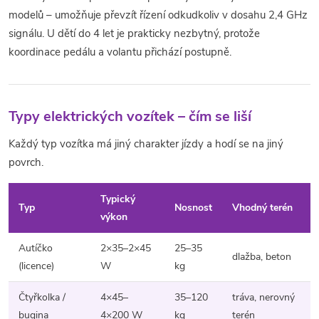
modelů – umožňuje převzít řízení odkudkoliv v dosahu 2,4 GHz
signálu. U dětí do 4 let je prakticky nezbytný, protože
koordinace pedálu a volantu přichází postupně.
Typy elektrických vozítek – čím se liší
Každý typ vozítka má jiný charakter jízdy a hodí se na jiný
povrch.
Typický
Typ
Nosnost
Vhodný terén
výkon
Autíčko
2×35–2×45
25–35
dlažba, beton
(licence)
W
kg
Čtyřkolka /
4×45–
35–120
tráva, nerovný
bugina
4×200 W
kg
terén