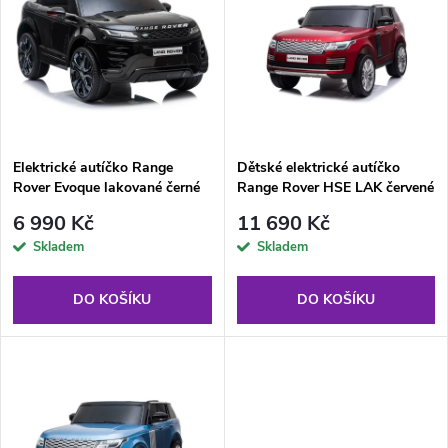
ý
Abecedně
e
p
n
i
í
s
p
Elektrické autíčko Range
Dětské elektrické autíčko
Rover Evoque lakované černé
Range Rover HSE LAK červené
p
r
6 990 Kč
11 690 Kč
r
Skladem
Skladem
o
o
DO KOŠÍKU
DO KOŠÍKU
d
d
u
u
k