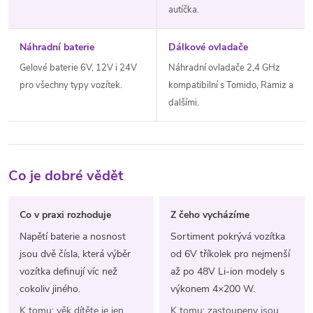
autíčka.
Náhradní baterie
Dálkové ovladače
Gelové baterie 6V, 12V i 24V
Náhradní ovladače 2,4 GHz
pro všechny typy vozítek.
kompatibilní s Tomido, Ramiz a
dalšími.
Co je dobré vědět
Co v praxi rozhoduje
Z čeho vycházíme
Napětí baterie a nosnost
Sortiment pokrývá vozítka
jsou dvě čísla, která výběr
od 6V tříkolek pro nejmenší
vozítka definují víc než
až po 48V Li-ion modely s
cokoliv jiného.
výkonem 4×200 W.
K tomu: věk dítěte je jen
K tomu: zastoupeny jsou