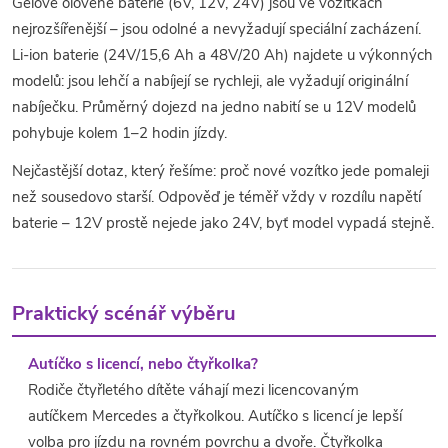
Gelové olověné baterie (6V, 12V, 24V) jsou ve vozítkách
nejrozšířenější – jsou odolné a nevyžadují speciální zacházení.
Li-ion baterie (24V/15,6 Ah a 48V/20 Ah) najdete u výkonných
modelů: jsou lehčí a nabíjejí se rychleji, ale vyžadují originální
nabíječku. Průměrný dojezd na jedno nabití se u 12V modelů
pohybuje kolem 1–2 hodin jízdy.
Nejčastější dotaz, který řešíme: proč nové vozítko jede pomaleji
než sousedovo starší. Odpověď je téměř vždy v rozdílu napětí
baterie – 12V prostě nejede jako 24V, byť model vypadá stejně.
Praktický scénář výběru
Autíčko s licencí, nebo čtyřkolka?
Rodiče čtyřletého dítěte váhají mezi licencovaným
autíčkem Mercedes a čtyřkolkou. Autíčko s licencí je lepší
volba pro jízdu na rovném povrchu a dvoře. Čtyřkolka