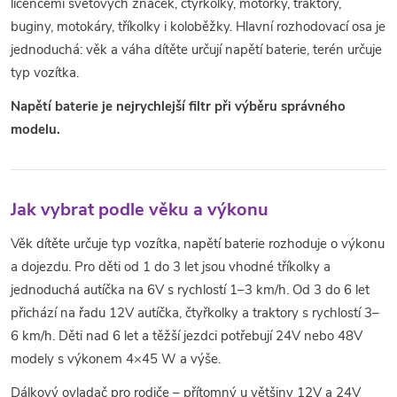
ý
licencemi světových značek, čtyřkolky, motorky, traktory,
buginy, motokáry, tříkolky i koloběžky. Hlavní rozhodovací osa je
p
jednoduchá: věk a váha dítěte určují napětí baterie, terén určuje
i
typ vozítka.
Napětí baterie je nejrychlejší filtr při výběru správného
s
modelu.
u
Jak vybrat podle věku a výkonu
Věk dítěte určuje typ vozítka, napětí baterie rozhoduje o výkonu
a dojezdu. Pro děti od 1 do 3 let jsou vhodné tříkolky a
jednoduchá autíčka na 6V s rychlostí 1–3 km/h. Od 3 do 6 let
přichází na řadu 12V autíčka, čtyřkolky a traktory s rychlostí 3–
6 km/h. Děti nad 6 let a těžší jezdci potřebují 24V nebo 48V
modely s výkonem 4×45 W a výše.
Dálkový ovladač pro rodiče – přítomný u většiny 12V a 24V