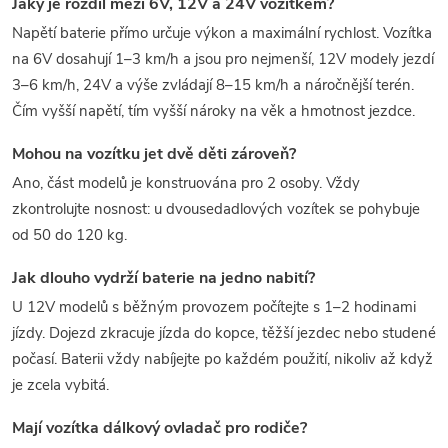
Jaký je rozdíl mezi 6V, 12V a 24V vozítkem?
Napětí baterie přímo určuje výkon a maximální rychlost. Vozítka
na 6V dosahují 1–3 km/h a jsou pro nejmenší, 12V modely jezdí
3–6 km/h, 24V a výše zvládají 8–15 km/h a náročnější terén.
Čím vyšší napětí, tím vyšší nároky na věk a hmotnost jezdce.
Mohou na vozítku jet dvě děti zároveň?
Ano, část modelů je konstruována pro 2 osoby. Vždy
zkontrolujte nosnost: u dvousedadlových vozítek se pohybuje
od 50 do 120 kg.
Jak dlouho vydrží baterie na jedno nabití?
U 12V modelů s běžným provozem počítejte s 1–2 hodinami
jízdy. Dojezd zkracuje jízda do kopce, těžší jezdec nebo studené
počasí. Baterii vždy nabíjejte po každém použití, nikoliv až když
je zcela vybitá.
Mají vozítka dálkový ovladač pro rodiče?