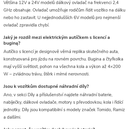
Většina 12V a 24V modelů dálkový ovladač na frekvenci 2,4
GHz obsahuje. Ovladač umožňuje rodičům řídit vozítko na dálku
nebo ho zastavit. U nejjednodušších 6V modelů pro nejmenší
ovladač zpravidla chybí.
Jaký je rozdíl mezi elektrickým autíčkem s licencí a
buginą?
Autíčko s licencí je designově věrná replika skutečného auta,
konstruovaná pro jízdu na rovném povrchu. Bugina a čtyřkolka
mají vyšší světlost, pohon na všechna kola a výkon až 4×200
W – zvládnou trávu, štěrk i mírné nerovnosti.
Jsou k vozítkům dostupné náhradní díly?
Ano, v sekci Díly a příslušenství najdete náhradní baterie,
nabíječky, dálkové ovladače, motory s převodovkou, kola i řídící
jednotky. Díly jsou kompatibilní s modely značek Tomido, Ramiz
a dalšími.