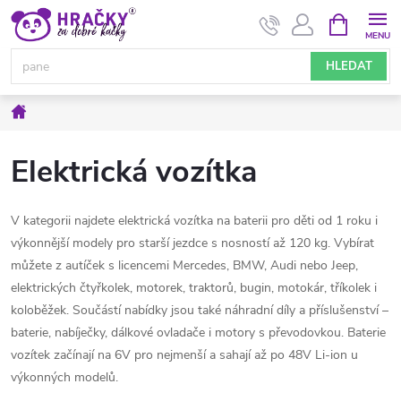
Přejít
NÁKUPNÍ
KOŠÍK
na
obsah
HLEDAT
Domů
Elektrická vozítka
V kategorii najdete elektrická vozítka na baterii pro děti od 1 roku i
výkonnější modely pro starší jezdce s nosností až 120 kg. Vybírat
můžete z autíček s licencemi Mercedes, BMW, Audi nebo Jeep,
elektrických čtyřkolek, motorek, traktorů, bugin, motokár, tříkolek i
koloběžek. Součástí nabídky jsou také náhradní díly a příslušenství –
baterie, nabíječky, dálkové ovladače i motory s převodovkou. Baterie
vozítek začínají na 6V pro nejmenší a sahají až po 48V Li-ion u
výkonných modelů.