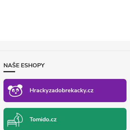
Z
Á
P
NAŠE ESHOPY
A
T
Í
Hrackyzadobrekacky.cz
Tomido.cz