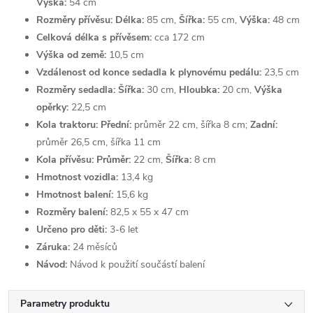
Výška:
54 cm
Rozměry přívěsu:
Délka:
85 cm,
Šířka:
55 cm,
Výška:
48 cm
Celková délka s přívěsem:
cca 172 cm
Výška od země:
10,5 cm
Vzdálenost od konce sedadla k plynovému pedálu:
23,5 cm
Rozměry sedadla:
Šířka:
30 cm,
Hloubka:
20 cm,
Výška
opěrky:
22,5 cm
Kola traktoru:
Přední:
průměr 22 cm, šířka 8 cm;
Zadní:
průměr 26,5 cm, šířka 11 cm
Kola přívěsu:
Průměr:
22 cm,
Šířka:
8 cm
Hmotnost vozidla:
13,4 kg
Hmotnost balení:
15,6 kg
Rozměry balení:
82,5 x 55 x 47 cm
Určeno pro děti:
3-6 let
Záruka:
24 měsíců
Návod:
Návod k použití součástí balení
Parametry produktu