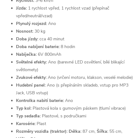
Rychlost:
3–6 km/h
Jízda:
1 rychlost vpřed, 1 rychlost vzad (přepínač
vpřed/neutrál/vzad)
Plynulý rozjezd:
Ano
Nosnost:
30 kg
Doba jízdy:
cca 40 minut
Doba nabíjení baterie:
8 hodin
Nabíječka:
6V 800mAh
Světelné efekty:
Ano (barevné LED osvětlení, bílé blikající
světlomety)
Zvukové efekty:
Ano (vrčení motoru, klakson, veselé melodie)
Hudební panel:
Ano (s přepínáním skladeb, vstup pro MP3
Jack, USB vstup)
Kontrolka nabití baterie:
Ano
Typ kol:
Plastová kola s gumovým páskem (tlumí vibrace)
Typ sedadla:
Plastové, s područkami
Karosérie:
Plast
Rozměry vozidla (traktor):
Délka:
87 cm,
Šířka:
55 cm,