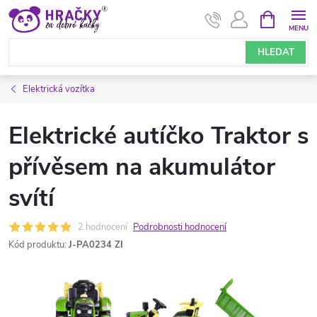
Přejít
NÁKUPNÍ
KOŠÍK
na
obsah
HLEDAT
Elektrická vozítka
Elektrické autíčko Traktor s
přívěsem na akumulátor
svítí
2 hodnocení
Podrobnosti hodnocení
Kód produktu:
J-PA0234 ZI