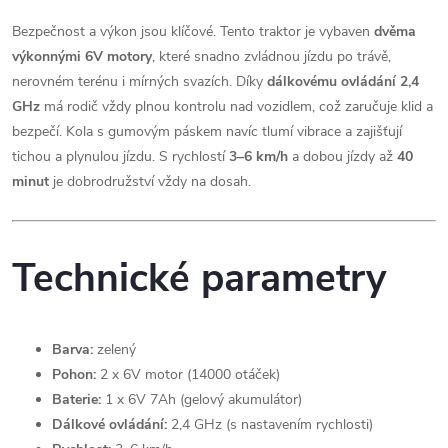
Bezpečnost a výkon jsou klíčové. Tento traktor je vybaven
dvěma
výkonnými 6V motory
, které snadno zvládnou jízdu po trávě,
nerovném terénu i mírných svazích. Díky
dálkovému ovládání 2,4
GHz
má rodič vždy plnou kontrolu nad vozidlem, což zaručuje klid a
bezpečí. Kola s gumovým páskem navíc tlumí vibrace a zajišťují
tichou a plynulou jízdu. S rychlostí
3–6 km/h
a dobou jízdy až
40
minut
je dobrodružství vždy na dosah.
Technické parametry
Barva:
zelený
Pohon:
2 x 6V motor (14000 otáček)
Baterie:
1 x 6V 7Ah (gelový akumulátor)
Dálkové ovládání:
2,4 GHz (s nastavením rychlosti)