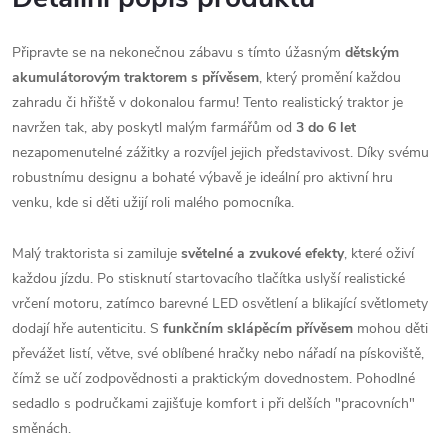
Připravte se na nekonečnou zábavu s tímto úžasným
dětským
akumulátorovým traktorem s přívěsem
, který promění každou
zahradu či hřiště v dokonalou farmu! Tento realistický traktor je
navržen tak, aby poskytl malým farmářům od
3 do 6 let
nezapomenutelné zážitky a rozvíjel jejich představivost. Díky svému
robustnímu designu a bohaté výbavě je ideální pro aktivní hru
venku, kde si děti užijí roli malého pomocníka.
Malý traktorista si zamiluje
světelné a zvukové efekty
, které oživí
každou jízdu. Po stisknutí startovacího tlačítka uslyší realistické
vrčení motoru, zatímco barevné LED osvětlení a blikající světlomety
dodají hře autenticitu. S
funkčním sklápěcím přívěsem
mohou děti
převážet listí, větve, své oblíbené hračky nebo nářadí na pískoviště,
čímž se učí zodpovědnosti a praktickým dovednostem. Pohodlné
sedadlo s područkami zajišťuje komfort i při delších "pracovních"
směnách.