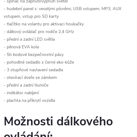
- spínač na zapnutí/vypnutí světel
- hudební panel s: veselými písněmi, USB vstupem, MP3, AUX
vstupem, vstup pro SD karty
- tlačítko na volantu pro aktivaci houkačky
- dálkový ovládač pro rodiče 2,4 GHz
- přední a zadní LED světla
- pěnová EVA kola
- 5ti bodové bezpečnostní pásy
- pohodlné sedadlo z černé eko-kůže
- 3 stupňové nastavení sedadla
- otevírací dveře se zámkem
- přední a zadní tlumiče
- indikátor nabíjení
- plachta na přikrytí vozidla
Možnosti dálkového
ovládání: