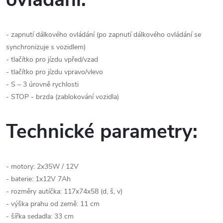
- zapnutí dálkového ovládání (po zapnutí dálkového ovládání se
synchronizuje s vozidlem)
- tlačítko pro jízdu vpřed/vzad
- tlačítko pro jízdu vpravo/vlevo
- S – 3 úrovně rychlosti
- STOP - brzda (zablokování vozidla)
Technické parametry:
- motory: 2x35W / 12V
- baterie: 1x12V 7Ah
- rozměry autíčka: 117x74x58 (d, š, v)
- výška prahu od země: 11 cm
- šířka sedadla: 33 cm