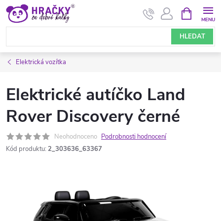
Přejít
NÁKUPNÍ
KOŠÍK
na
obsah
HLEDAT
Elektrická vozítka
Elektrické autíčko Land
Rover Discovery černé
Neohodnoceno
Podrobnosti hodnocení
Kód produktu:
2_303636_63367