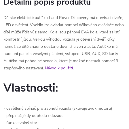
Detailní popis produktu
Dětské elektrické autíčko Land Rover Discovery má otevírací dveře,
LED osvětlení. Vozidlo lze ovládat pomocí dálkového ovládače nebo
dítě může řídit vůz samo. Kola jsou pěnová EVA kola, které zajistí
komfortní jízdu. Velkou výhodou vozidla je otevírání dveří, díky
němuž se dítě snadno dostane dovnitř a ven z auta. Autíčko má
hudební panel s veselými písněmi, vstupem USB, AUX, SD karty.
Autíčko má pohodlné sedadlo, které je možné nastavit pomocí 3
stupňového nastavení.
Návod k použití
.
Vlastnosti:
- osvětlený spínač pro zapnutí vozidla (aktivuje zvuk motoru)
- přepínač jízdy dopředu / dozadu
- funkce volný start