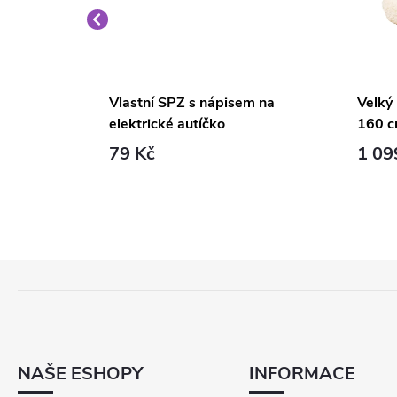
é křeslo
Vlastní SPZ s nápisem na
Velký
elektrické autíčko
160 c
79 Kč
1 09
Z
Á
P
A
T
NAŠE ESHOPY
INFORMACE
Í