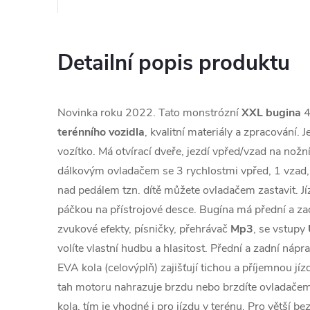
Detailní popis produktu
Novinka roku 2022. Tato monstrózní
XXL bugina
4
terénního vozidla
, kvalitní materiály a zpracování. J
vozítko. Má otvírací dveře, jezdí vpřed/vzad na nožn
dálkovým ovladačem se 3 rychlostmi vpřed, 1 vzad, 
nad pedálem tzn. dítě můžete ovladačem zastavit. Jí
páčkou na přístrojové desce. Bugína má přední a z
zvukové efekty, písničky, přehrávač
Mp3
, se vstupy
volíte vlastní hudbu a hlasitost. Přední a zadní náp
EVA kola (celovýplň) zajišťují tichou a příjemnou jí
tah motoru nahrazuje brzdu nebo brzdíte ovladače
kola, tím je vhodné i pro jízdu v terénu. Pro větší be