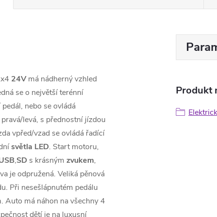
Param
x4
24V
má nádherný vzhled
Produkt n
edná se o největší terénní
í pedál, nebo se ovládá
Elektric
pravá/levá, s přednostní jízdou
zda vpřed/vzad se ovládá řadící
adní
světla LED
. Start motoru,
USB
,
SD
s krásným
zvukem
,
rava je odpružená. Veliká pěnová
zdu. Při nesešlápnutém pedálu
m. Auto má náhon na všechny 4
zpečnost dětí je na luxusní