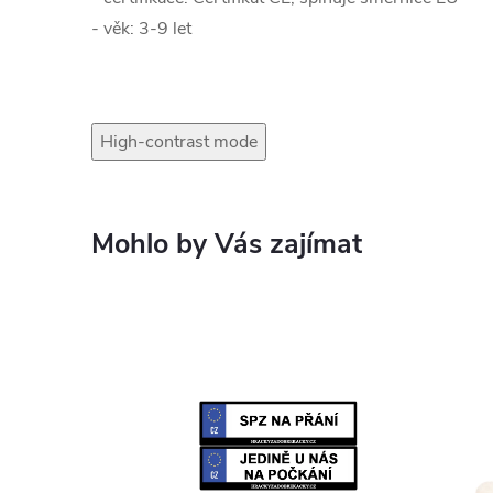
- věk: 3-9 let
High-contrast mode