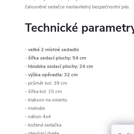
čalouněné sedačce nastavitelný bezpečnostní pás.
Technické parametr
-
velké 2 místné sedadlo
-
šířka sedací plochy: 54 cm
-
hloubka sedací plochy: 24 cm
-
výška opěradla: 32 cm
- průměr kol: 39 cm
- šířka kol: 15 cm
- klakson na volantu
- melodie
- náhon 4x4
- kožená sedačka
- otevírací dveře