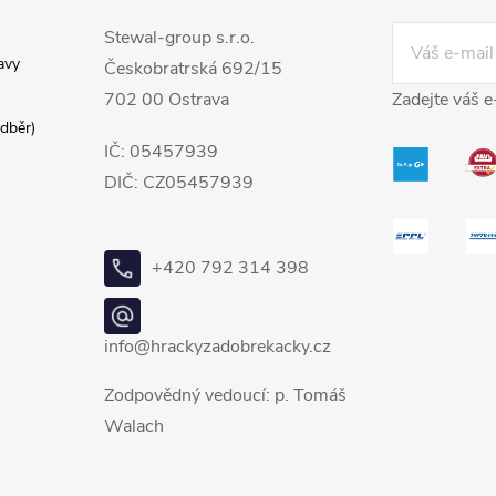
Stewal-group s.r.o.
avy
Českobratrská 692/15
702 00 Ostrava
Zadejte váš e
dběr)
IČ: 05457939
DIČ: CZ05457939
+420 792 314 398
info@hrackyzadobrekacky.cz
Zodpovědný vedoucí: p. Tomáš
Walach