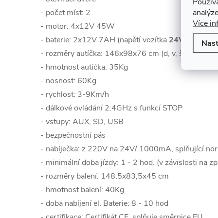
Použív
analýze
- počet míst: 2
Více in
- motor: 4x12V 45W
- baterie: 2x12V 7AH (napětí vozítka
24V
)
Nast
- rozměry autíčka: 146x98x76 cm (d, v, š)
- hmotnost autíčka: 35Kg
- nosnost: 60Kg
- rychlost: 3-9Km/h
- dálkové ovládání 2.4GHz s funkcí STOP
- vstupy: AUX, SD, USB
- bezpečnostní pás
- nabíječka: z 220V na 24V/ 1000mA, splňující n
- minimální doba jízdy: 1 - 2 hod. (v závislosti na z
- rozměry balení: 148,5x83,5x45 cm
- hmotnost balení: 40Kg
- doba nabíjení el. Baterie: 8 - 10 hod
- certifikace: Certifikát CE, splňuje směrnice EU