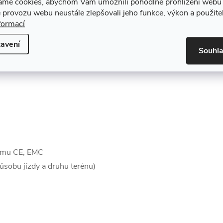
áme cookies, abychom Vám umožnili pohodlné prohlížení webu 
 provozu webu neustále zlepšovali jeho funkce, výkon a použite
formací
avení
Souhl
ormu CE, EMC
působu jízdy a druhu terénu)