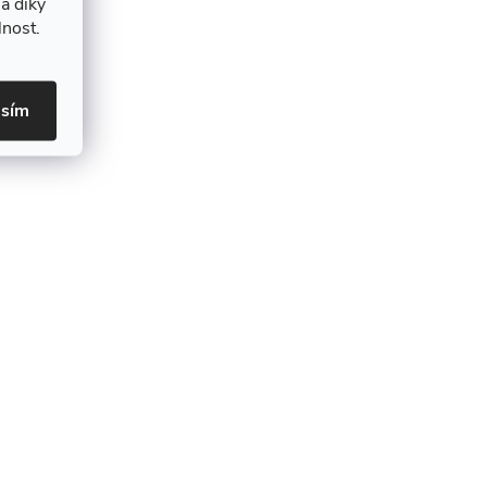
a díky
lnost.
asím