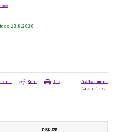
rmace
13.8.2026
dací pes
Sdílet
Tisk
Značka:
Tomido
Záruka
:
2 roky
DISKUZE