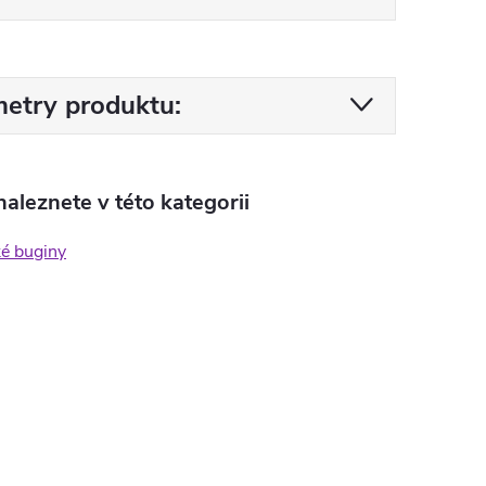
etry produktu:
aleznete v této kategorii
ké buginy