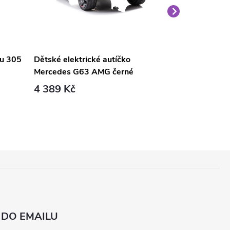
nu 305
Dětské elektrické autíčko
Velký medvěd
Mercedes G63 AMG černé
světle hnědý
4 389 Kč
1 690 Kč
 DO EMAILU