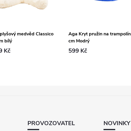
 plyšový medvěd Classico
Aga Kryt pružin na trampolí
m bílý
cm Modrý
9 Kč
599 Kč
PROVOZOVATEL
NOVINKY