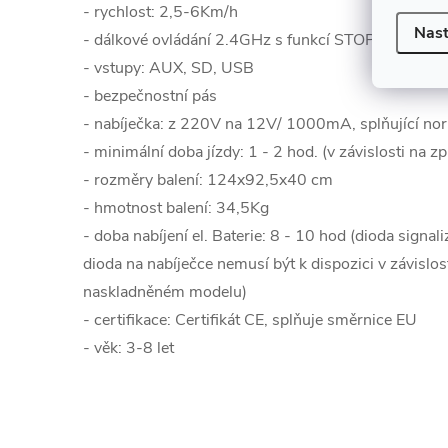
- rychlost: 2,5-6Km/h
Nast
- dálkové ovládání 2.4GHz s funkcí STOP
- vstupy: AUX, SD, USB
- bezpečnostní pás
- nabíječka: z 220V na 12V/ 1000mA, splňující n
- minimální doba jízdy: 1 - 2 hod. (v závislosti na z
- rozměry balení: 124x92,5x40 cm
- hmotnost balení: 34,5Kg
- doba nabíjení el. Baterie: 8 - 10 hod (dioda signaliz
dioda na nabíječce nemusí být k dispozici v závislo
naskladněném modelu)
- certifikace: Certifikát CE, splňuje směrnice EU
- věk: 3-8 let