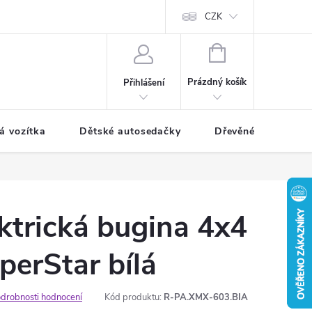
CZK
NÁKUPNÍ
KOŠÍK
Prázdný košík
Přihlášení
á vozítka
Dětské autosedačky
Dřevěné hračky
ktrická bugina 4x4
erStar bílá
drobnosti hodnocení
Kód produktu:
R-PA.XMX-603.BIA