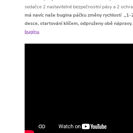
sedačce 2 nastavitelné bezpečnostní pásy a 2 ochr
má navíc naše bugina páčku změny rychlostí ,,1-2
desce, startování klíčem, odpruženy obě nápravy.
bugínu
.