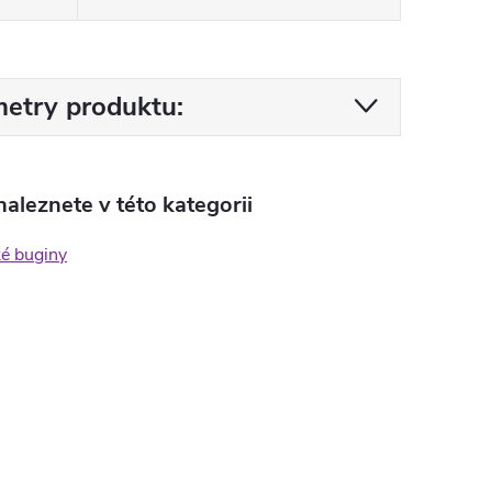
etry produktu:
aleznete v této kategorii
ké buginy