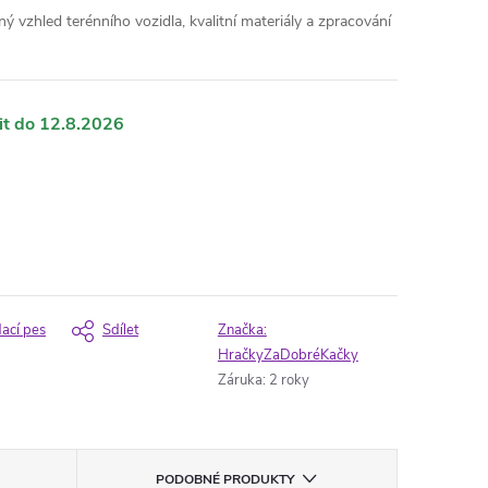
 vzhled terénního vozidla, kvalitní materiály a zpracování
12.8.2026
dací pes
Sdílet
Značka:
HračkyZaDobréKačky
Záruka
:
2 roky
PODOBNÉ PRODUKTY