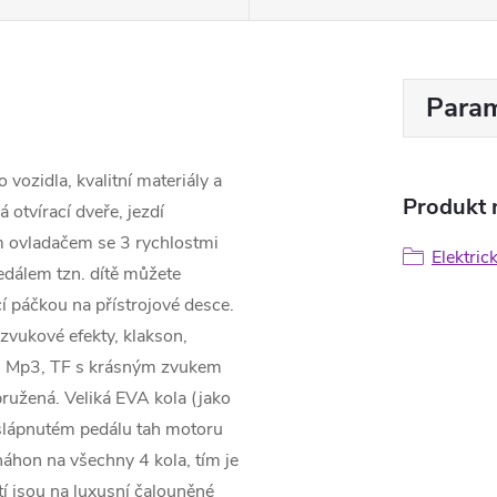
Param
vozidla, kvalitní materiály a
Produkt n
 otvírací dveře, jezdí
m ovladačem se 3 rychlostmi
Elektric
pedálem tzn. dítě můžete
cí páčkou na přístrojové desce.
zvukové efekty, klakson,
M, Mp3, TF s krásným zvukem
dpružená. Veliká EVA kola (jako
sešlápnutém pedálu tah motoru
áhon na všechny 4 kola, tím je
tí jsou na luxusní čalouněné