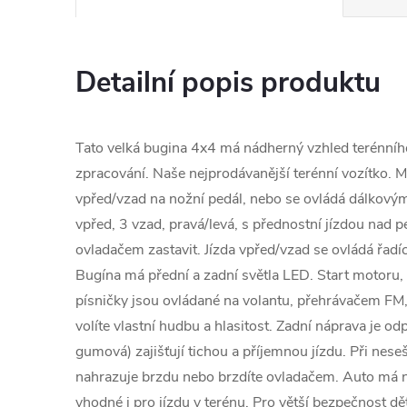
Detailní popis produktu
Tato velká bugina 4x4 má nádherný vzhled terénního 
zpracování. Naše nejprodávanější terénní vozítko. Má
vpřed/vzad na nožní pedál, nebo se ovládá dálkový
vpřed, 3 vzad, pravá/levá, s přednostní jízdou nad 
ovladačem zastavit. Jízda vpřed/vzad se ovládá řadí
Bugína má přední a zadní světla LED. Start motoru, 
písničky jsou ovládané na volantu, přehrávačem F
volíte vlastní hudbu a hlasitost. Zadní náprava je o
gumová) zajišťují tichou a příjemnou jízdu. Při ne
nahrazuje brzdu nebo brzdíte ovladačem. Auto má n
vhodné i pro jízdu v terénu. Pro větší bezpečnost dě