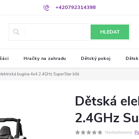
+420792314398
HLEDAT
šáci
Hračky na zahradu
Dětský pokoj
Dětsk
elektrická bugina 4x4 2.4GHz SuperStar bílá
Dětská ele
2.4GHz Sup
Neohodnoceno
Po