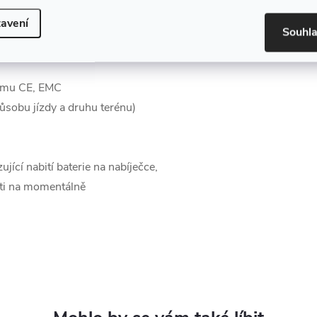
avení
Souhl
ormu CE, EMC
působu jízdy a druhu terénu)
ující nabití baterie na nabíječce,
sti na momentálně