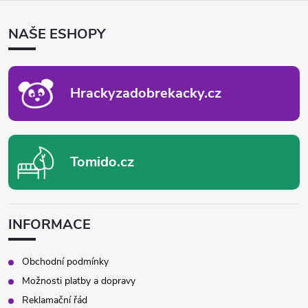
Á
P
NAŠE ESHOPY
A
T
Í
Hrackyzadobrekacky.cz
Tomido.cz
INFORMACE
Obchodní podmínky
Možnosti platby a dopravy
Reklamační řád