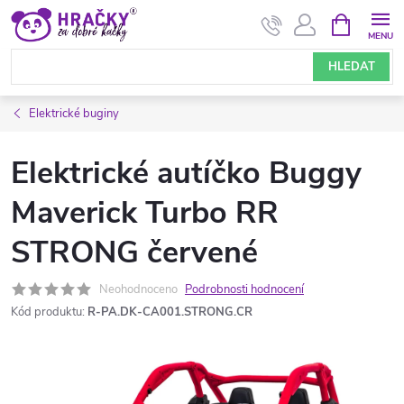
Přejít
NÁKUPNÍ
KOŠÍK
na
obsah
HLEDAT
Elektrické buginy
Elektrické autíčko Buggy
Maverick Turbo RR
STRONG červené
Neohodnoceno
Podrobnosti hodnocení
Kód produktu:
R-PA.DK-CA001.STRONG.CR