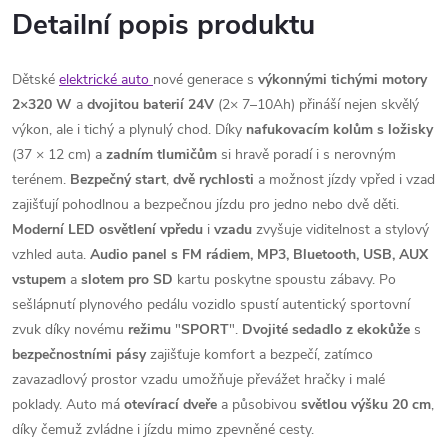
Detailní popis produktu
Dětské
elektrické auto
nové generace s
výkonnými tichými motory
2×320 W
a
dvojitou baterií 24V
(2× 7–10Ah) přináší nejen skvělý
výkon, ale i tichý a plynulý chod. Díky
nafukovacím kolům s ložisky
(37 × 12 cm) a
zadním tlumičům
si hravě poradí i s nerovným
terénem.
Bezpečný
start
,
dvě
rychlosti
a možnost jízdy vpřed i vzad
zajišťují pohodlnou a bezpečnou jízdu pro jedno nebo dvě děti.
Moderní LED osvětlení
vpředu
i
vzadu
zvyšuje viditelnost a stylový
vzhled auta.
Audio panel s FM rádiem, MP3, Bluetooth, USB, AUX
vstupem
a
slotem
pro
SD
kartu poskytne spoustu zábavy. Po
sešlápnutí plynového pedálu vozidlo spustí autentický sportovní
zvuk díky novému
režimu
"
SPORT
".
Dvojité sedadlo z ekokůže
s
bezpečnostními
pásy
zajišťuje komfort a bezpečí, zatímco
zavazadlový prostor vzadu umožňuje převážet hračky i malé
poklady. Auto má
otevírací
dveře
a působivou
světlou
výšku 20 cm
,
díky čemuž zvládne i jízdu mimo zpevněné cesty.