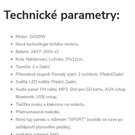
Technické parametry:
Motor: 2x320W
Nová technologie tichého motoru
Baterie: 24V7-10Ah x2
Kola: Nafukovací, Ložiska, 37x12cm,
Tlumiče: 2 x Zadní
Převodové stupně: Pomalý start, 2 rychlosti, Přední/Zadní
Světla: LED světla, Přední, Zadní,
Audio panel: FM rádio, MP3, Slot pro SD kartu, AUX vstup,
Bluetooth, USB vstup,
Tlačítka zvuku a klaksonu na volantu,
Přednastavené melodie,
Nový typ panelu s režimem "SPORT" (vozidlo se ozve po
sešlápnutí plynového pedálu),
Indikátor nabíjení: ANO