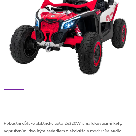
Robustní dětské elektrické auto
2x320W
s
nafukovacími koly,
odpružením
,
dvojitým sedadlem z ekokůž
e a moderním
audio