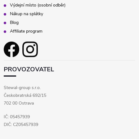
Výdejní místo (osobní odběr)
Nákup na splátky
Blog
Affiliate program
PROVOZOVATEL
Stewal-group s.r.o.
Českobratrská 692/15
702 00 Ostrava
IČ: 05457939
DIČ: CZ05457939